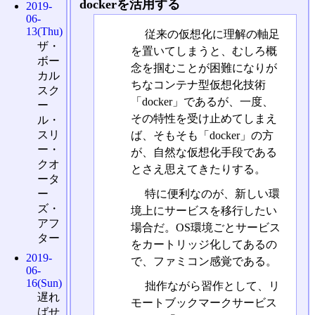
dockerを活用する
2019-
06-
13(Thu)
従来の仮想化に理解の軸足
ザ・
を置いてしまうと、むしろ概
ボー
念を掴むことが困難になりが
カル
ちなコンテナ型仮想化技術
スク
「docker」であるが、一度、
ー
その特性を受け止めてしまえ
ル・
スリ
ば、そもそも「docker」の方
ー・
が、自然な仮想化手段である
クオ
とさえ思えてきたりする。
ータ
ー
特に便利なのが、新しい環
ズ・
境上にサービスを移行したい
アフ
場合だ。OS環境ごとサービス
ター
をカートリッジ化してあるの
2019-
で、ファミコン感覚である。
06-
16(Sun)
拙作ながら習作として、リ
遅れ
モートブックマークサービス
ばせ