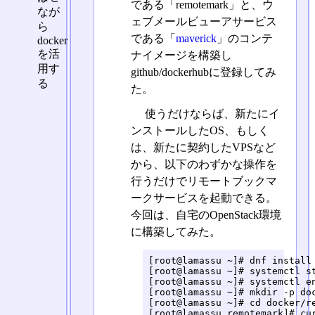
である「remotemark」と、ウ
なが
ェブメールビューアサービス
ら
である「
maverick
」のコンテ
docker
を活
ナイメージを構築し
用す
github/dockerhubに登録してみ
る
た。
使うだけならば、新たにイ
ンストールしたOS、もしく
は、新たに契約したVPSなど
から、以下のわずかな操作を
行うだけでリモートブックマ
ークサービスを起動できる。
今回は、自宅のOpenStack環境
に構築してみた。
[root@lamassu ~]# dnf install 
[root@lamassu ~]# systemctl st
[root@lamassu ~]# systemctl en
[root@lamassu ~]# mkdir -p doc
[root@lamassu ~]# cd docker/re
[root@lamassu remotemark]# cu