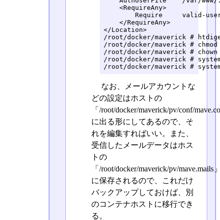
    AuthUserFile    /var/www/.
    <RequireAny>

        Require     valid-user
    </RequireAny>

</Location>

/root/docker/maverick # htdige
/root/docker/maverick # chmod 
/root/docker/maverick # chown 
/root/docker/maverick # system
/root/docker/maverick # syste
なお、メールアカウントな
どの設定はホストの
「/root/docker/maverick/pv/conf/mave.c
に出る形にしてあるので、そ
れを編集すればいい。また、
受信したメールデータはホス
トの
「/root/docker/maverick/pv/mave.mails
に保存されるので、これだけ
バックアップしておけば、別
のコンテナホストに移行でき
る。