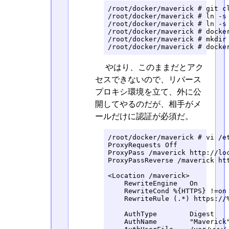
/root/docker/maverick # git cl
/root/docker/maverick # ln -s 
/root/docker/maverick # ln -s 
/root/docker/maverick # docker
/root/docker/maverick # mkdir 
/root/docker/maverick # docke
やはり、このままだとアク
セスできないので、リバース
プロキシ環境を立て、外に公
開してやるのだが、相手がメ
ールだけに認証が必須だ。
/root/docker/maverick # vi /et
ProxyRequests Off

ProxyPass /maverick http://loc
ProxyPassReverse /maverick htt
<Location /maverick>

    RewriteEngine   On

    RewriteCond %{HTTPS} !=on

    RewriteRule (.*) https://%
    AuthType        Digest

    AuthName        "Maverick"