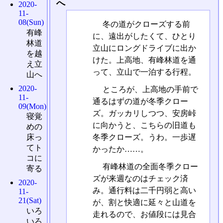
へ
2020-
11-
08(Sun)
冬の道がクローズする前
有峰
に、遠出がしたくて、ひとり
林道
立山にロングドライブに出か
を越
けた。上高地、有峰林道を通
え立
って、立山で一泊する行程。
山へ
2020-
ところが、上高地の手前で
11-
通るはずの道が冬季クロー
09(Mon)
ズ。ガッカリしつつ、安房峠
寝覚
に向かうと、こちらの旧道も
めの
冬季クローズ。うわ。一歩遅
床っ
てト
かったか……。
コに
有峰林道の全面冬季クロー
寄る
ズが来週なのはチェック済
2020-
み。通行料は二千円弱と高い
11-
21(Sat)
が、割と快適に延々と山道を
いろ
走れるので、お値段には見合
いろ