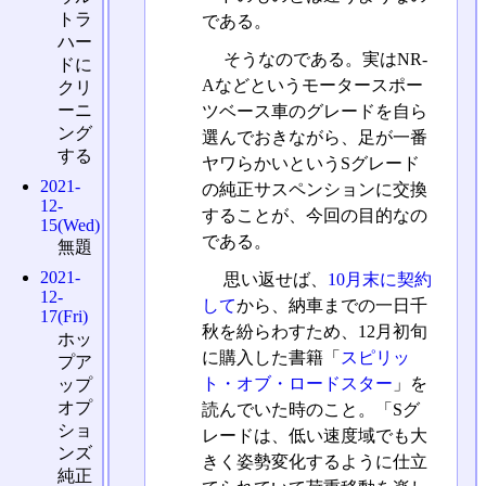
トラ
である。
ハー
そうなのである。実はNR-
ドに
Aなどというモータースポー
クリ
ーニ
ツベース車のグレードを自ら
ング
選んでおきながら、足が一番
する
ヤワらかいというSグレード
2021-
の純正サスペンションに交換
12-
することが、今回の目的なの
15(Wed)
である。
無題
2021-
思い返せば、
10月末に契約
12-
して
から、納車までの一日千
17(Fri)
秋を紛らわすため、12月初旬
ホッ
に購入した書籍「
スピリッ
プア
ト・オブ・ロードスター
」を
ップ
オプ
読んでいた時のこと。「Sグ
ショ
レードは、低い速度域でも大
ンズ
きく姿勢変化するように仕立
純正