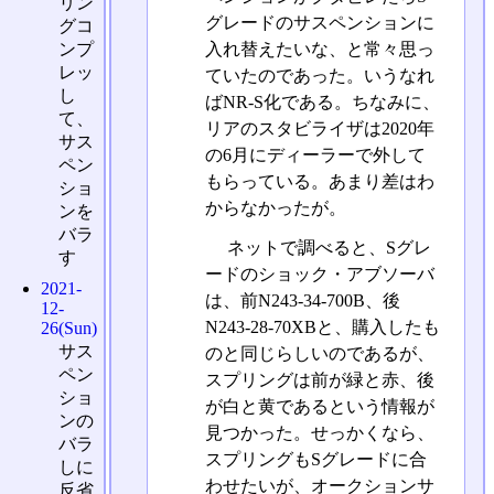
リン
グレードのサスペンションに
グコ
ンプ
入れ替えたいな、と常々思っ
レッ
ていたのであった。いうなれ
し
ばNR-S化である。ちなみに、
て、
リアのスタビライザは2020年
サス
の6月にディーラーで外して
ペン
もらっている。あまり差はわ
ショ
からなかったが。
ンを
バラ
ネットで調べると、Sグレ
す
ードのショック・アブソーバ
2021-
は、前N243-34-700B、後
12-
N243-28-70XBと、購入したも
26(Sun)
サス
のと同じらしいのであるが、
ペン
スプリングは前が緑と赤、後
ショ
が白と黄であるという情報が
ンの
見つかった。せっかくなら、
バラ
スプリングもSグレードに合
しに
わせたいが、オークションサ
反省