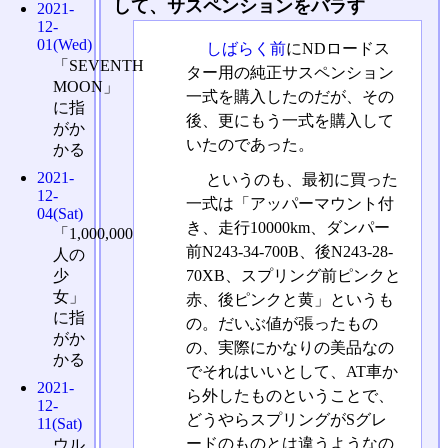
して、サスペンションをバラす
2021-
12-
01(Wed)
しばらく前
にNDロードス
「SEVENTH
ター用の純正サスペンション
MOON」
一式を購入したのだが、その
に指
後、更にもう一式を購入して
がか
いたのであった。
かる
2021-
というのも、最初に買った
12-
一式は「アッパーマウント付
04(Sat)
き、走行10000km、ダンパー
「1,000,000
前N243-34-700B、後N243-28-
人の
70XB、スプリング前ピンクと
少
女」
赤、後ピンクと黄」というも
に指
の。だいぶ値が張ったもの
がか
の、実際にかなりの美品なの
かる
でそれはいいとして、AT車か
2021-
ら外したものということで、
12-
どうやらスプリングがSグレ
11(Sat)
ードのものとは違うようなの
ウル