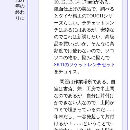
2021
10, 12, 13, 14, 17mm)がある。
年の
鏡面仕上げの美品で、調べる
終わ
とダイヤ精工のTOUGHシリ
りに
ーズらしい。ラチェットレン
チはあるにはあるが、安物な
のでこれは新調したい。高級
品を買いたいが、そんなに高
頻度では使わないので、ソコ
ソコの物を。悩みに悩んで
SK11のソケットレンチセット
をチョイス。
問題は作業場所である。自
室は書斎、兼、工房で半土間
なのであるが、自分は片付け
ができない人なので、土間が
ゴミで埋まっているのだ……
年末だし、一念発起して片付
けるか！ ……ということで、