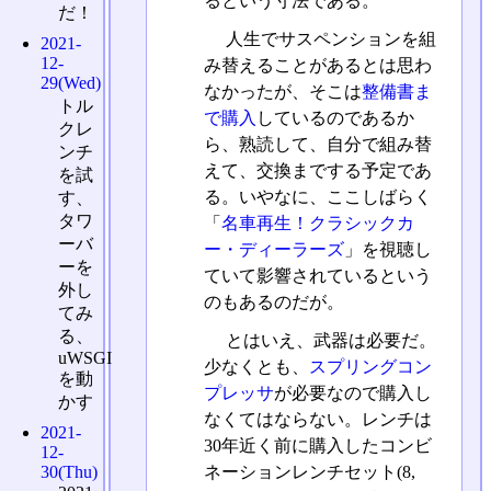
るという寸法である。
だ！
人生でサスペンションを組
2021-
12-
み替えることがあるとは思わ
29(Wed)
なかったが、そこは
整備書ま
トル
で購入
しているのであるか
クレ
ら、熟読して、自分で組み替
ンチ
えて、交換までする予定であ
を試
る。いやなに、ここしばらく
す、
タワ
「
名車再生！クラシックカ
ーバ
ー・ディーラーズ
」を視聴し
ーを
ていて影響されているという
外し
のもあるのだが。
てみ
る、
とはいえ、武器は必要だ。
uWSGI
少なくとも、
スプリングコン
を動
プレッサ
が必要なので購入し
かす
なくてはならない。レンチは
2021-
30年近く前に購入したコンビ
12-
30(Thu)
ネーションレンチセット(8,