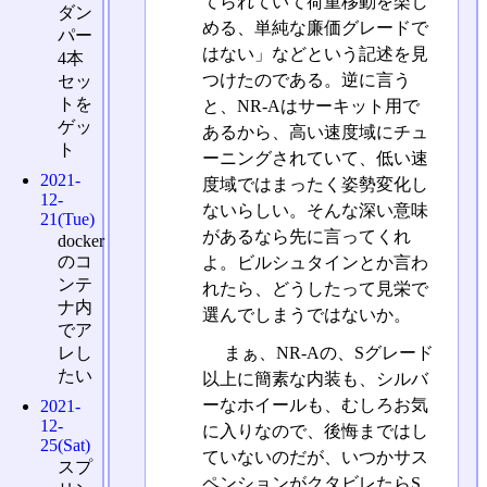
てられていて荷重移動を楽し
ダン
める、単純な廉価グレードで
パー
はない」などという記述を見
4本
つけたのである。逆に言う
セッ
トを
と、NR-Aはサーキット用で
ゲッ
あるから、高い速度域にチュ
ト
ーニングされていて、低い速
2021-
度域ではまったく姿勢変化し
12-
ないらしい。そんな深い意味
21(Tue)
があるなら先に言ってくれ
docker
のコ
よ。ビルシュタインとか言わ
ンテ
れたら、どうしたって見栄で
ナ内
選んでしまうではないか。
でア
レし
まぁ、NR-Aの、Sグレード
たい
以上に簡素な内装も、シルバ
ーなホイールも、むしろお気
2021-
12-
に入りなので、後悔まではし
25(Sat)
ていないのだが、いつかサス
スプ
ペンションがクタビレたらS