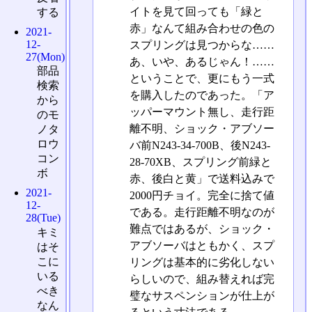
イトを見て回っても「緑と
する
赤」なんて組み合わせの色の
2021-
12-
スプリングは見つからな……
27(Mon)
あ、いや、あるじゃん！……
部品
ということで、更にもう一式
検索
を購入したのであった。「ア
から
ッパーマウント無し、走行距
のモ
離不明、ショック・アブソー
ノタ
ロウ
バ前N243-34-700B、後N243-
コン
28-70XB、スプリング前緑と
ボ
赤、後白と黄」で送料込みで
2021-
2000円チョイ。完全に捨て値
12-
である。走行距離不明なのが
28(Tue)
難点ではあるが、ショック・
キミ
アブソーバはともかく、スプ
はそ
こに
リングは基本的に劣化しない
いる
らしいので、組み替えれば完
べき
璧なサスペンションが仕上が
なん