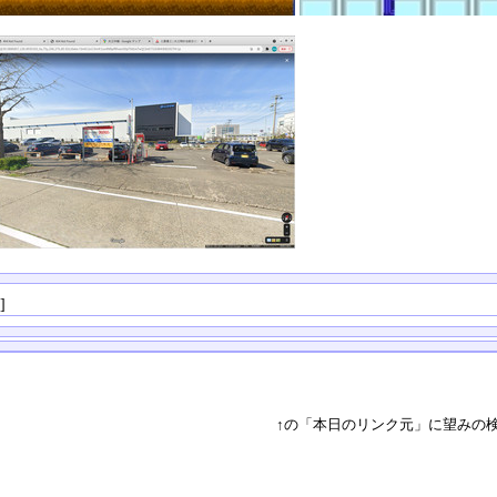
る
]
↑の「本日のリンク元」に望みの