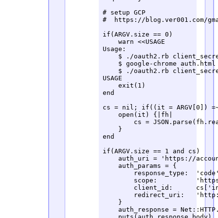
# setup GCP 

#  https://blog.ver001.com/gma
if(ARGV.size == 0)

    warn <<USAGE

Usage:

    $ ./oauth2.rb client_secre
    $ google-chrome auth.html

    $ ./oauth2.rb client_secre
USAGE

    exit(1)

end

cs = nil; if((it = ARGV[0]) =~
    open(it) {|fh|

        cs = JSON.parse(fh.rea
    }

end

if(ARGV.size == 1 and cs)

    auth_uri = 'https://accoun
    auth_params = {

        response_type:  'code'
        scope:          'https
        client_id:      cs['in
        redirect_uri:   'http:
    }

    auth_response = Net::HTTP.
    puts(auth_response.body)
