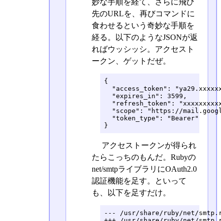
妙な手順を経て、さらに飛び
先のURLを、再びコマンドに
食わせるという奇妙な手順を
経る。以下のようなJSONが返
ればウッシッシ。アクセスト
ークン、ゲットだぜ。
{

  "access_token": "ya29.xxxxxx
  "expires_in": 3599,

  "refresh_token": "xxxxxxxxxx
  "scope": "https://mail.googl
  "token_type": "Bearer"

}
アクセストークンが得られ
たらこっちのもんだ。Rubyの
net/smtpライブラリにOAuth2.0
認証機能を足す。といって
も、以下を足すだけ。
--- /usr/share/ruby/net/smtp.r
+++ /usr/share/ruby/net/smtp.r