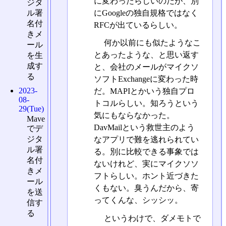
に変わったらしいのだが、別
ジタ
にGoogleの独自規格ではなく
ル署
名付
RFCが出ているらしい。
きメ
何か以前にも似たようなこ
ール
とあったような、と思い返す
を生
成す
と、会社のメールがマイクソ
る
ソフトExchangeに変わった時
2023-
だ。MAPIとかいう独自プロ
08-
トコルらしい。知ろうという
29(Tue)
気にもならなかった。
Mave
DavMailという救世主のよう
でデ
ジタ
なアプリで難を逃れられてい
ル署
る。別に比較できる事象では
名付
ないけれど、実にマイクソソ
きメ
フトらしい。ホント近づきた
ール
くもない。臭うんだから、寄
を送
ってくんな、シッシッ。
信す
る
というわけで、ダメモトで