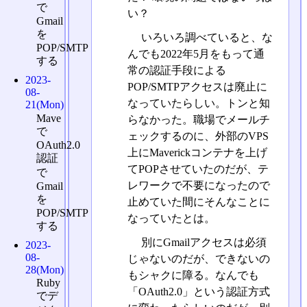
で
い？
Gmail
を
いろいろ調べていると、な
POP/SMTP
んでも2022年5月をもって通
する
常の認証手段による
2023-
POP/SMTPアクセスは廃止に
08-
なっていたらしい。トンと知
21(Mon)
Mave
らなかった。職場でメールチ
で
ェックするのに、外部のVPS
OAuth2.0
上にMaverickコンテナを上げ
認証
てPOPさせていたのだが、テ
で
レワークで不要になったので
Gmail
を
止めていた間にそんなことに
POP/SMTP
なっていたとは。
する
別にGmailアクセスは必須
2023-
08-
じゃないのだが、できないの
28(Mon)
もシャクに障る。なんでも
Ruby
「OAuth2.0」という認証方式
でデ