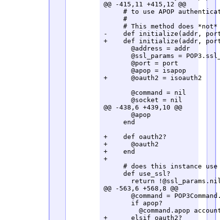
@@ -415,11 +415,12 @@

     # to use APOP authenticat
     #

     # This method does *not* 
-    def initialize(addr, port
+    def initialize(addr, port
       @address = addr

       @ssl_params = POP3.ssl_
       @port = port

       @apop = isapop

+      @oauth2 = isoauth2

       @command = nil

       @socket = nil

@@ -438,6 +439,10 @@

       @apop

     end

+    def oauth2?

+      @oauth2

+    end

+

     # does this instance use 
     def use_ssl?

       return !@ssl_params.nil
@@ -563,6 +568,8 @@

       @command = POP3Command.
       if apop?

         @command.apop account
+      elsif oauth2?
