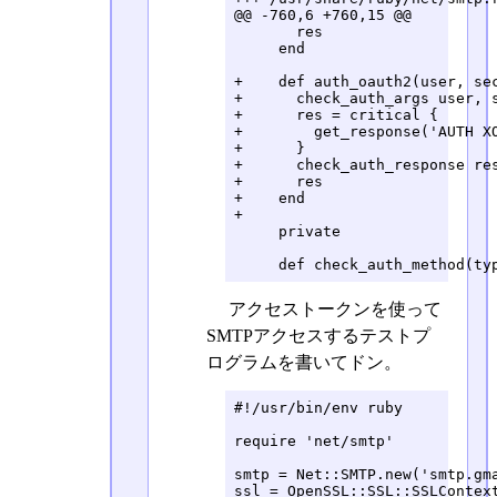
@@ -760,6 +760,15 @@

       res

     end

+    def auth_oauth2(user, sec
+      check_auth_args user, s
+      res = critical {

+        get_response('AUTH X
+      }

+      check_auth_response res
+      res

+    end

+

     private

     def check_auth_method(ty
アクセストークンを使って
SMTPアクセスするテストプ
ログラムを書いてドン。
#!/usr/bin/env ruby

require 'net/smtp'

smtp = Net::SMTP.new('smtp.gma
ssl = OpenSSL::SSL::SSLContext