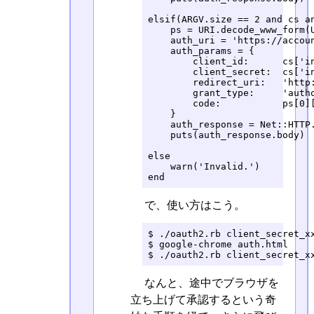
elsif(ARGV.size == 2 and cs an
    ps = URI.decode_www_form(U
    auth_uri = 'https://accoun
    auth_params = {

        client_id:      cs['in
        client_secret:  cs['in
        redirect_uri:   'http:
        grant_type:     'autho
        code:           ps[0][
    }

    auth_response = Net::HTTP.
    puts(auth_response.body)

else

    warn('Invalid.')

end
で、使い方はこう。
$ ./oauth2.rb client_secret_xx
$ google-chrome auth.html 

$ ./oauth2.rb client_secret_x
なんと、途中でブラウザを
立ち上げて承認するという奇