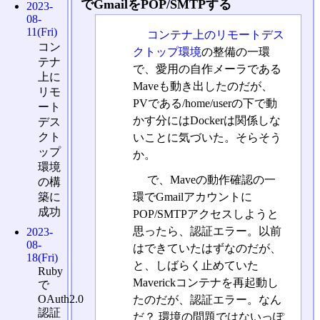
でGmailをPOP/SMTPする
2023-
08-
11(Fri)
コンテナ上のリモートデス
コン
クトップ環境
の整備の一環
テナ
で、愛用の自作メーラである
上に
Maveも動き出したのだが、
リモ
PVである/home/userの下で動
ート
かす分にはDockerは関係しな
デス
クト
いことに気づいた。そらそう
ップ
か。
環境
で、Maveの動作確認の一
の構
築に
環でGmailアカウントに
成功
POP/SMTPアクセスしようと
思ったら、認証エラー。以前
2023-
08-
はできていたはずなのだが、
18(Fri)
と、しばらく止めていた
Ruby
Maverickコンテナを再起動し
で
OAuth2.0
たのだが、認証エラー。なん
認証
だ？ 環境の問題ではないっぽ