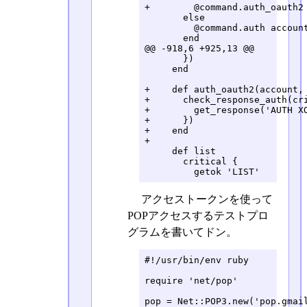
+        @command.auth_oauth2 
       else

         @command.auth account
       end

@@ -918,6 +925,13 @@

       })

     end

+    def auth_oauth2(account, 
+      check_response_auth(cri
+        get_response('AUTH X
+      })

+    end

+

     def list

       critical {

         getok 'LIST'
アクセストークンを使って
POPアクセスするテストプロ
グラムを書いてドン。
#!/usr/bin/env ruby

require 'net/pop'

pop = Net::POP3.new('pop.gmail