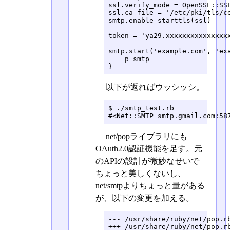
ssl.verify_mode = OpenSSL::SSL
ssl.ca_file = '/etc/pki/tls/ce
smtp.enable_starttls(ssl)

token = 'ya29.xxxxxxxxxxxxxxxx
smtp.start('example.com', 'exa
    p smtp

}
以下が返ればウッシッシ。
$ ./smtp_test.rb 

#<Net::SMTP smtp.gmail.com:58
net/popライブラリにも
OAuth2.0認証機能を足す。元
のAPIの設計が微妙なせいで
ちょっと美しくないし、
net/smtpよりちょっと量がある
が、以下の変更を加える。
--- /usr/share/ruby/net/pop.rb
+++ /usr/share/ruby/net/pop.rb