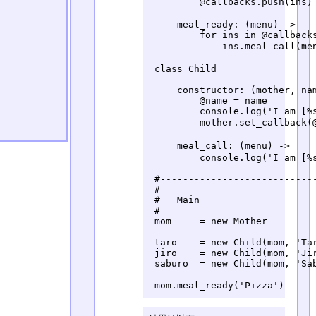
         @callbacks.push(i
     meal_ready: (menu) ->

         for ins in @callbacks
             ins.meal_call
 class Child

     constructor: (mother, nam
         @name = name

         console.log('I am [%s
         mother.set_callba
     meal_call: (menu) -> 
         console.log('I am [%s
 #----------------------------
 #

 #   Main

 #

 mom     = new Mother

 taro    = new Child(mom, 'Tar
 jiro    = new Child(mom, 'Jir
 saburo  = new Child(mom, 'Sab
 mom.meal_ready('Pizza')   