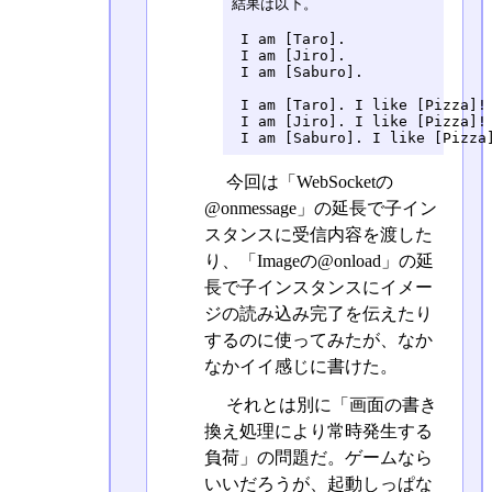
結果は以下。

 I am [Taro].

 I am [Jiro].

 I am [Saburo].

 I am [Taro]. I like [Pizza]!

 I am [Jiro]. I like [Pizza]!

 I am [Saburo]. I like [Pizza
今回は「WebSocketの
@onmessage」の延長で子イン
スタンスに受信内容を渡した
り、「Imageの@onload」の延
長で子インスタンスにイメー
ジの読み込み完了を伝えたり
するのに使ってみたが、なか
なかイイ感じに書けた。
それとは別に「画面の書き
換え処理により常時発生する
負荷」の問題だ。ゲームなら
いいだろうが、起動しっぱな