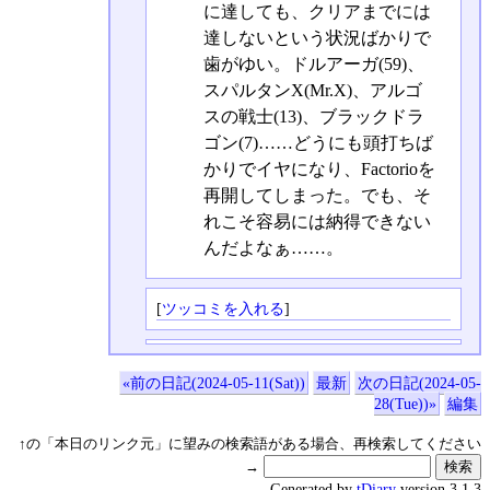
に達しても、クリアまでには
達しないという状況ばかりで
歯がゆい。ドルアーガ(59)、
スパルタンX(Mr.X)、アルゴ
スの戦士(13)、ブラックドラ
ゴン(7)……どうにも頭打ちば
かりでイヤになり、Factorioを
再開してしまった。でも、そ
れこそ容易には納得できない
んだよなぁ……。
[
ツッコミを入れる
]
«前の日記(2024-05-11(Sat))
最新
次の日記(2024-05-
28(Tue))»
編集
↑の「本日のリンク元」に望みの検索語がある場合、再検索してください
→
Generated by
tDiary
version 3.1.3