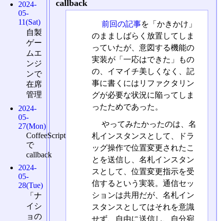
callback
2024-
05-
11(Sat)
前回の記事
を「かきかけ」
自製
のまましばらく放置してしま
ゲー
っていたが、意図する機能の
ムエ
実装が「一応はできた」もの
ンジ
の、イマイチ美しくなく、記
ンで
事に書くにはリファクタリン
在席
管理
グが必要な状況に陥ってしま
ったためであった。
2024-
05-
やってみたかったのは、名
27(Mon)
CoffeeScript
札インスタンスとして、ドラ
で
ッグ操作で位置変更されたこ
callback
とを送信し、名札インスタン
2024-
スとして、位置変更指示を受
05-
信するという実装。通信セッ
28(Tue)
ションは共用だが、名札イン
「ナ
イシ
スタンスとしてはそれを意識
ョの
せず、自由に送信し、自分宛