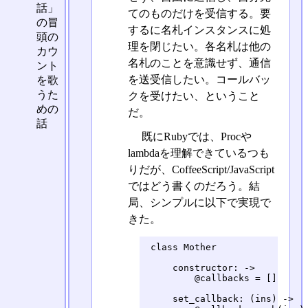
話」
てのものだけを受信する。要
の冒
するに名札インスタンスに処
頭の
理を閉じたい。各名札は他の
カウ
名札のことを意識せず、通信
ント
を送受信したい。コールバッ
を歌
うた
クを受けたい、ということ
めの
だ。
話
既にRubyでは、Procや
lambdaを理解できているつも
りだが、CoffeeScript/JavaScript
ではどう書くのだろう。結
局、シンプルに以下で実現で
きた。
 class Mother

     constructor: ->

         @callbacks = []

     set_callback: (ins) ->
