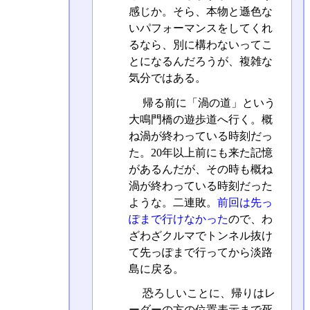
感じか。そら、本物と遜色な
いパフォーマンスをしてくれ
るなら、別に構わないってこ
とになるんだろうが、複雑な
気分ではある。
帰る前に「渦の道」という
大鳴門橋の遊歩道へ行く。概
ね渦が終わっている時刻だっ
た。20年以上前にも来た記憶
があるんだが、その時も概ね
渦が終わっている時刻だった
ような。二連敗。
前回は先っ
ぽまで行けなかった
ので、わ
ざわざクルマでトンネル抜け
て先っぽまで行ってから淡路
島に戻る。
恐ろしいことに、帰りはレ
ーダーの方の位置表示まで死