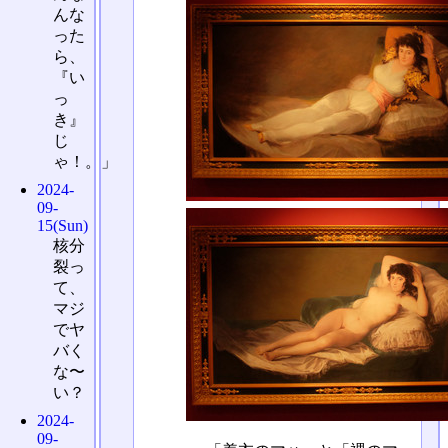
んな
った
ら、
『い
っ
き』
じ
ゃ！。」
2024-
09-
15(Sun)
核分
裂っ
て、
マジ
でヤ
バく
な〜
い？
2024-
09-