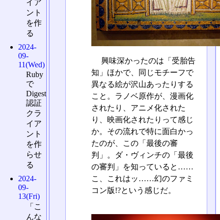
イア
ント
を作
る
2024-
09-
興味深かったのは「受胎告
11(Wed)
知」ほかで、同じモチーフで
Ruby
で
異なる絵が沢山あったりする
Digest
こと。ラノベ原作が、漫画化
認証
されたり、アニメ化された
クラ
り、映画化されたりって感じ
イア
か。その流れで特に面白かっ
ント
たのが、この「最後の審
を作
らせ
判」。ダ・ヴィンチの「最後
る
の審判」を知っていると……
2024-
こ、これはッ……幻のファミ
09-
コン版!?という感じだ。
13(Fri)
「こ
んな