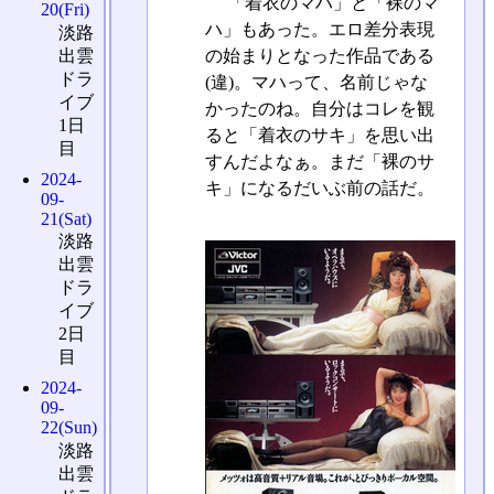
「着衣のマハ」と「裸のマ
20(Fri)
ハ」もあった。エロ差分表現
淡路
の始まりとなった作品である
出雲
ドラ
(違)。マハって、名前じゃな
イブ
かったのね。自分はコレを観
1日
ると「着衣のサキ」を思い出
目
すんだよなぁ。まだ「裸のサ
2024-
キ」になるだいぶ前の話だ。
09-
21(Sat)
淡路
出雲
ドラ
イブ
2日
目
2024-
09-
22(Sun)
淡路
出雲