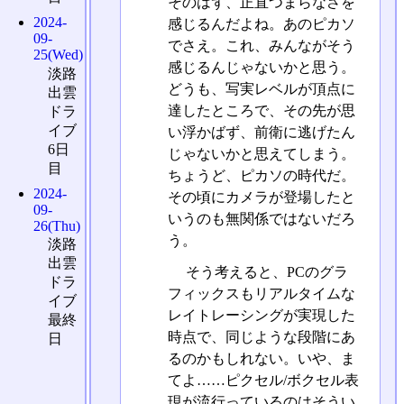
そのはず、正直つまらなさを
2024-
感じるんだよね。あのピカソ
09-
でさえ。これ、みんながそう
25(Wed)
感じるんじゃないかと思う。
淡路
どうも、写実レベルが頂点に
出雲
達したところで、その先が思
ドラ
イブ
い浮かばず、前衛に逃げたん
6日
じゃないかと思えてしまう。
目
ちょうど、ピカソの時代だ。
2024-
その頃にカメラが登場したと
09-
いうのも無関係ではないだろ
26(Thu)
う。
淡路
出雲
そう考えると、PCのグラ
ドラ
フィックスもリアルタイムな
イブ
レイトレーシングが実現した
最終
時点で、同じような段階にあ
日
るのかもしれない。いや、ま
てよ……ピクセル/ボクセル表
現が流行っているのはそうい