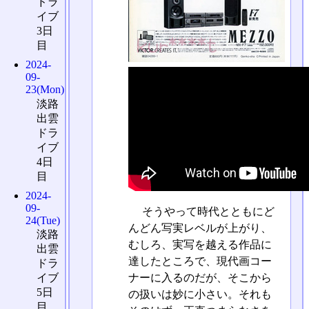
ドラ
イブ
3日
目
2024-
09-
23(Mon)
淡路
出雲
ドラ
イブ
4日
目
2024-
09-
そうやって時代とともにど
24(Tue)
んどん写実レベルが上がり、
淡路
むしろ、実写を越える作品に
出雲
達したところで、現代画コー
ドラ
ナーに入るのだが、そこから
イブ
5日
の扱いは妙に小さい。それも
目