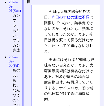
目
2024-
09-
01(Sun)
今日は大塚国際美術館の
ガン
日。
昨日のナビの測位不調
は
プ
回復していない。熱暴走では
ラ、
ないのか。それとも、熱破壊
もと
してしまったのか。まぁ、今
い、
日は橋を渡って戻るだけだか
プラ
ガン
ら、たいして問題はないけれ
完成
ど。
2024-
美術にはそれほど知識も興
09-
味もない自分だが、まぁ、大
06(Fri)
あの
塚国際美術館は有名なだけは
ぉ、
ある。対象が壁画の場合は、
あ
建造物自体から再現していた
れ、
りする。ナイスバカ。初っ端
なん
の礼拝堂だけで既に満腹状
つう
態。
の？
ゼロ