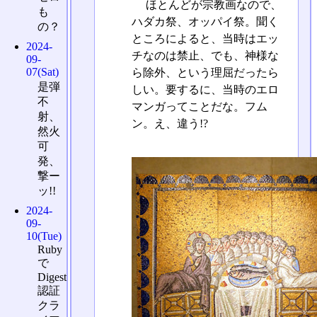
ほとんどが宗教画なので、
も
ハダカ祭、オッパイ祭。聞く
の？
ところによると、当時はエッ
2024-
チなのは禁止、でも、神様な
09-
07(Sat)
ら除外、という理屈だったら
是弾
しい。要するに、当時のエロ
不
マンガってことだな。フム
射、
ン。え、違う!?
然火
可
発、
撃ー
ッ!!
2024-
09-
10(Tue)
Ruby
で
Digest
認証
クラ