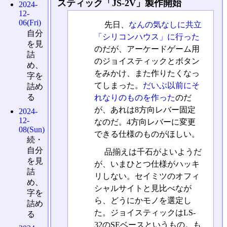
スティック「JS-2V」製作開始
2024-
12-
06(Fri)
先日、
なんの気なしに共立
自分
「シリコンハウス」に行った
を見
のだが、アーケードゲーム用
詰
のジョイスティックとボタン
め、
をみかけ、また作りたくなっ
字を
てしまった。
だいぶ以前にそ
詰め
る
れなりのものを作った
のだ
が、あれは8方向レバー固定
2024-
12-
なのだ。4方向レバーに変更
08(Sun)
できる仕様のものがほしい。
続・
自分
品揃えは千石がよいようだ
を見
が、いまひとつ仕様がハッキ
詰
リしない。セイミツのオフィ
め、
シャルサイトと見比べなが
字を
ら、どうにかモノを選定し
詰め
た。ジョイスティックはLS-
る
32のSEベースというもの。も