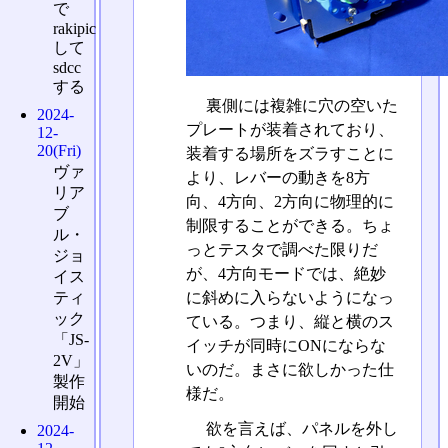
で
rakipic
して
sdcc
する
裏側には複雑に穴の空いた
2024-
プレートが装着されており、
12-
20(Fri)
装着する場所をズラすことに
ヴァ
より、レバーの動きを8方
リア
向、4方向、2方向に物理的に
ブ
制限することができる。ちょ
ル・
っとテスタで調べた限りだ
ジョ
が、4方向モードでは、絶妙
イス
ティ
に斜めに入らないようになっ
ック
ている。つまり、縦と横のス
「JS-
イッチが同時にONにならな
2V」
いのだ。まさに欲しかった仕
製作
様だ。
開始
欲を言えば、パネルを外し
2024-