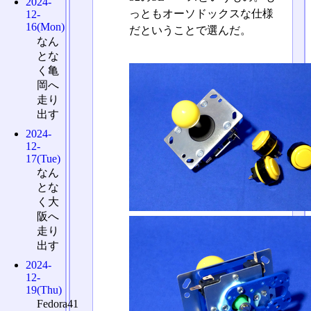
2024-
っともオーソドックスな仕様
12-
16(Mon)
だということで選んだ。
なん
とな
く亀
岡へ
走り
出す
2024-
12-
17(Tue)
なん
とな
く大
阪へ
走り
出す
2024-
12-
19(Thu)
Fedora41