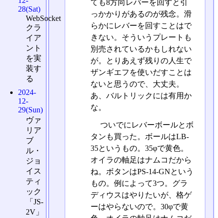
12-
ても8方向レバーを回すと引
28(Sat)
っかかりがあるのが残念。滑
WebSocket
らかにレバーを回すことはで
クラ
きない。そういうプレートも
イア
ント
別売されているかもしれない
を実
が。とりあえず残りの人生で
装す
ザンギエフを使いだすことは
る
ないと思うので、大丈夫。
2024-
あ、バルトリックには有用か
12-
な。
29(Sun)
ヴァ
ついでにレバーボールとボ
リア
タンも買った。ボールはLB-
ブ
35というもの。35φで黄色。
ル・
オイラの軸足はナムコだから
ジョ
イス
ね。ボタンはPS-14-GNという
ティ
もの。例によって3つ。グラ
ック
ディウスはやりたいが、格ゲ
「JS-
ーはやらないので。30φで黄
2V」