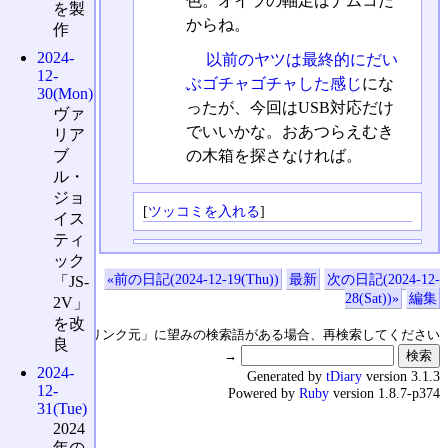
色。オイラの軸足はナムコだ
を製
からね。
作
2024-
以前のヤツは最終的にだい
12-
ぶゴチャゴチャした感じ
にな
30(Mon)
ったが、今回はUSB対応だけ
ヴァ
でいいかな。おあつらえむき
リア
の木箱を探さなければ。
ブ
ル・
ジョ
[
ツッコミを入れる
]
イス
ティ
ック
«前の日記(2024-12-19(Thu))
最新
次の日記(2024-12-
「JS-
28(Sat))»
編集
2V」
を改
↑の「本日のリンク元」に望みの検索語がある場合、再検索してください
良
→
2024-
Generated by
tDiary
version 3.1.3
12-
Powered by
Ruby
version 1.8.7-p374
31(Tue)
2024
年の