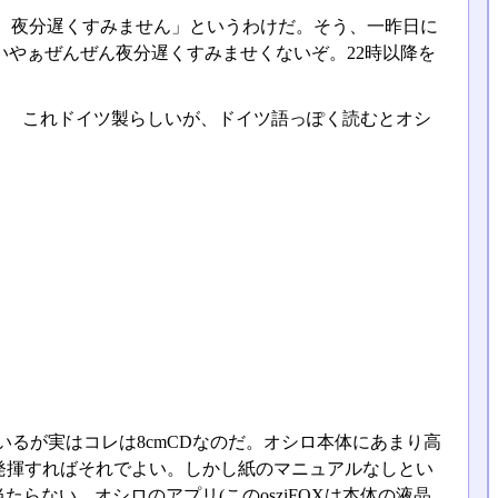
、夜分遅くすみません」というわけだ。そう、一昨日に
いやぁぜんぜん夜分遅くすみませくないぞ。22時以降を
か？ これドイツ製らしいが、ドイツ語っぽく読むとオシ
いるが実はコレは8cmCDなのだ。オシロ本体にあまり高
発揮すればそれでよい。しかし紙のマニュアルなしとい
たらない。オシロのアプリ(このosziFOXは本体の液晶