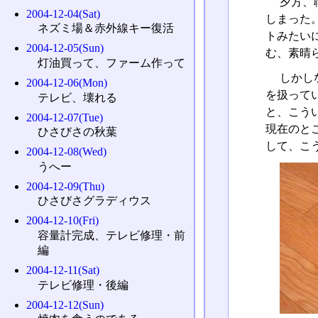
夕方、
2004-12-04(Sat)
しまった
ネズミ場＆赤外線キー復活
トみたい
2004-12-05(Sun)
む、素晴
灯油買って、ファーム作って
しかし
2004-12-06(Mon)
を扱って
テレビ、壊れる
と、こう
2004-12-07(Tue)
現在のと
ひさびさの秋葉
して、こ
2004-12-08(Wed)
うへー
2004-12-09(Thu)
ひさびさグラディウス
2004-12-10(Fri)
容量計完成、テレビ修理・前
編
2004-12-11(Sat)
テレビ修理・後編
2004-12-12(Sun)