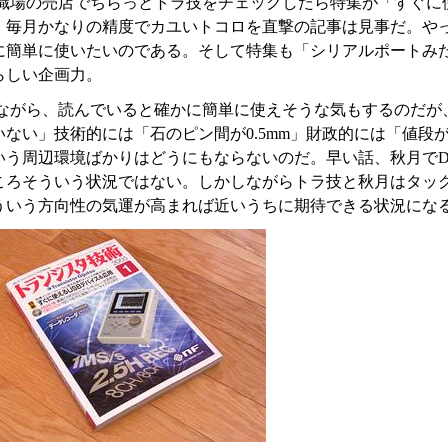
職場の売店でちらっとトラ技をチェックしたら特集が「すぐに使
。毎月かなりの精度でカユいトコロを直撃の記事は見事だ。やっ
に簡単に使いたいのである。そして特集も「シリアルポートみ
らしい企画力。
ながら、読んでいると確かに簡単に使えそうな気もするのだが
いない」技術的には「石のピン間が0.5mm」財政的には「値
いう周辺環境ばかりはどうにもならないのだ。早い話、秋月でDI
ころそういう状況ではない。しかしながらトラ技と秋月はタッグ
ういう方向性の気運が高まれば近いうちに期待できる状況にな