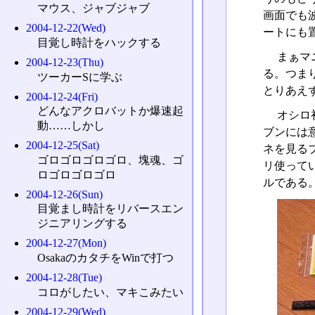
マウス、ジャブジャブ
画面でも
2004-12-22(Wed)
ートにも
目覚し時計をハックする
まぁマ
2004-12-23(Thu)
る。つま
ツーカーSに学ぶ
とりあえ
2004-12-24(Fri)
どんなアクロバットか爆速起
オシロ
動……しかし
ブンには
2004-12-25(Sat)
ネを見る
ゴロゴロゴロゴロ、塊魂、ゴ
リ使って
ロゴロゴロゴロ
ルである
2004-12-26(Sun)
目覚まし時計をリバースエン
ジニアリングする
2004-12-27(Mon)
OsakaのカタチをWinで打つ
2004-12-28(Tue)
コロがしたい、マキこみたい
2004-12-29(Wed)