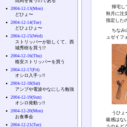
焼肉を食うのである
帰宅し
2004-12-13(Mon)
秋月に注
どひょ〜
指定した
2004-12-14(Tue)
どひょひょ〜
ちなみ
2004-12-15(Wed)
ュゼイフ
ストリッパーが欲しくて、西
城秀樹を買う!?
2004-12-16(Thu)
格安ストリッパーを買う
2004-12-17(Fri)
オシロ入手ッ!!
2004-12-18(Sat)
アンプや電波やなにしろ勉強
2004-12-19(Sun)
オシロ発動ッ!!
2004-12-20(Mon)
うひょ
お食事会
級感はな
2004-12-21(Tue)
うのもどう