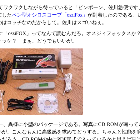
てワクワクしながら待っていると「ピンポーン、佐川急便です
文した
ペン型オシロスコープ「osziFox」
が到着したのである。
のはコッチなのだからして。佐川はスゴいねぇ。
に「osziFOX」ってなんて読むんだろ。オスジィフォックス
ォッケ？ まぁ、どうでもいいが。
ー、異様に小型のパッケージである。写真にCD-ROMが写って
いが、こんなもんに高級感を求めてどうする。ちゃんと性能を
だろう。CD-ROMの中にPDF形式で入っているかと思えば見当