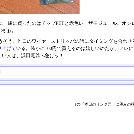
に一緒に買ったのはチップFETと赤色レーザモジュール。オシ
ぶぞぉ。
うそう。昨日のワイヤーストリッパの話にタイミングを合わせるよ
り上げて
いる。確かに100円で買えるのは嬉しいのだが、アレに
しい人は、浜田電器へ急げッ!!
る
]
↑の「本日のリンク元」に望みの