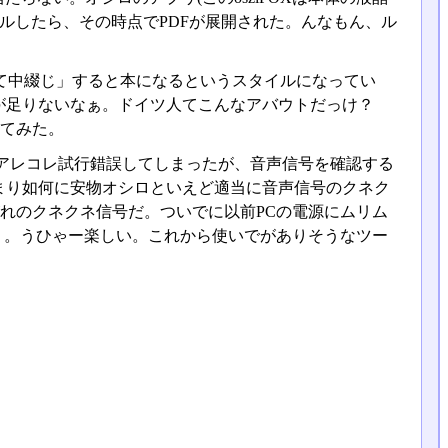
ルしたら、その時点でPDFが展開された。んなもん、ル
て中綴じ」すると本になるというスタイルになってい
が足りないなぁ。ドイツ人てこんなアバウトだっけ？
ててみた。
アレコレ試行錯誤してしまったが、音声信号を確認する
まり如何に安物オシロといえど適当に音声信号のクネク
がれのクネクネ信号だ。ついでに以前PCの電源にムリム
しまう。うひゃー楽しい。これから使いでがありそうなツー