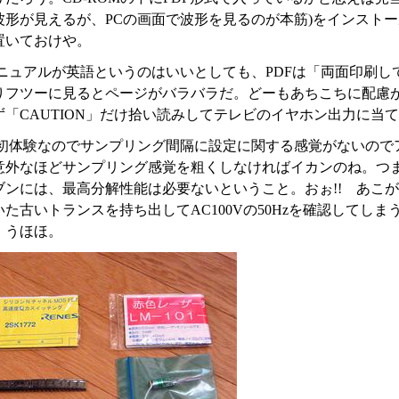
波形が見えるが、PCの画面で波形を見るのが本筋)をインストー
置いておけや。
ニュアルが英語というのはいいとしても、PDFは「両面印刷し
りフツーに見るとページがバラバラだ。どーもあちこちに配慮
ず「CAUTION」だけ拾い読みしてテレビのイヤホン出力に当
初体験なのでサンプリング間隔に設定に関する感覚がないので
意外なほどサンプリング感覚を粗くしなければイカンのね。つ
ブンには、最高分解性能は必要ないということ。おぉ!! あこ
いた古いトランスを持ち出してAC100Vの50Hzを確認して
。うほほ。