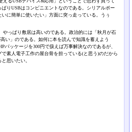
えるUSBデバイス&応用」ということで思わず買って
ぱりUSBはコンビニエントなのである。シリアルポー
たいに簡単に使いたい」方面に突っ走っている。うぅ
、やっぱり敷居は高いのである。政治的には「秋月が石
段が高い」のである。如何に本を読んで知識を蓄えよう
Pパッケージを300円で扱えば万事解決なのであるが、
で素人電子工作の屋台骨を担っている(と思う)のだから
ると思いたい。