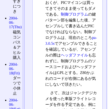
すぎ
おくが、PICマイコンは買っ
につ
てきてそのまま使ってもダメ
き
である。
制御プログラム
の鍵
2004-
パターン部を編集した後、ア
06-
センブルして書き込んだPIC
17(Thu)
でなければならない。制御プ
磁気
コン
ログラムは、現在のところ
pa-
パス
3.0.5s
でアセンブルできること
＆ア
を確認しているが、アセンブ
ヒル
ルの際は
ヘッダファイル
も忘
購入
れずに。制御プログラムのソ
2004-
ースコードおよびヘッダファ
06-
イルはGPLとする。Z80かぶ
18(Fri)
ダー
れのコードが右側にあるが気
ツで
にしないで頂きたい。
小休
さて、次はジャンクデジカ
止
メを使った車版フライトレコ
2004-
ーダを作る予定である。例に
06-
19(Sat)