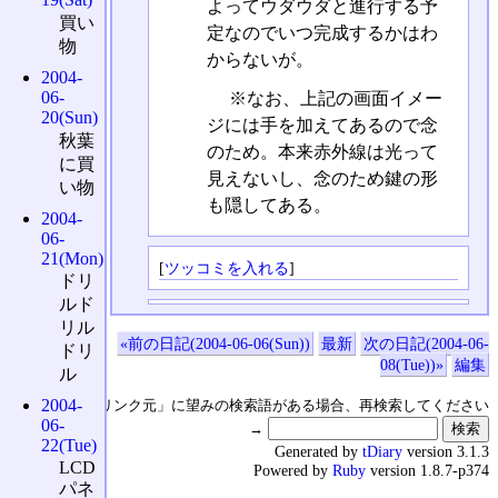
よってウダウダと進行する予
買い
定なのでいつ完成するかはわ
物
からないが。
2004-
06-
※なお、上記の画面イメー
20(Sun)
ジには手を加えてあるので念
秋葉
のため。本来赤外線は光って
に買
見えないし、念のため鍵の形
い物
も隠してある。
2004-
06-
21(Mon)
[
ツッコミを入れる
]
ドリ
ルド
リル
«前の日記(2004-06-06(Sun))
最新
次の日記(2004-06-
ドリ
08(Tue))»
編集
ル
2004-
↑の「本日のリンク元」に望みの検索語がある場合、再検索してください
06-
→
22(Tue)
Generated by
tDiary
version 3.1.3
LCD
Powered by
Ruby
version 1.8.7-p374
パネ