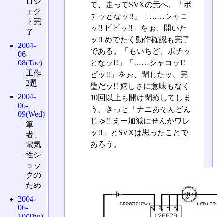
ロジ
て、走ってSVXの元へ。「ポ
ェク
チッとなッ!!」「……シャコ
ト完
ッ!! ピピッ!!」をぉ、開いた
了
ッ!! めでたく動作確認も完了
2004-
である。「もいちど、ポチッ
06-
となッ!!」「……シャコッ!!
08(Tue)
工作
ピッ!!」をぉ、閉じたッ、完
2題
璧だッ!! 嬉しさに意味もなく
2004-
10回以上も開け閉めしてしま
06-
う。きっと「ナニあそんどん
09(Wed)
じゃ!! えー加減にせんかワレ
筆
ッ!!」とSVXは思ったことで
者、
あろう。
電気
性シ
ョッ
クの
ため
2004-
06-
10(Thu)