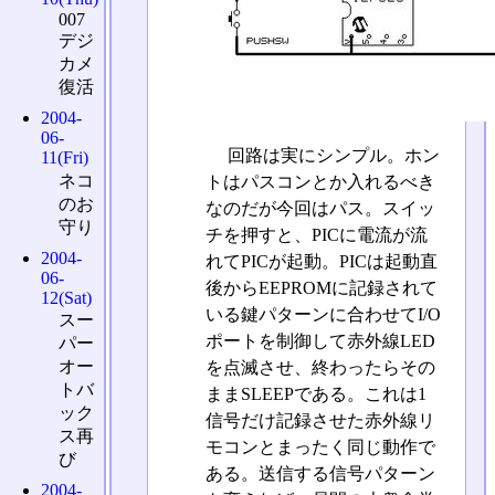
007
デジ
カメ
復活
2004-
06-
回路は実にシンプル。ホン
11(Fri)
ネコ
トはパスコンとか入れるべき
のお
なのだが今回はパス。スイッ
守り
チを押すと、PICに電流が流
2004-
れてPICが起動。PICは起動直
06-
後からEEPROMに記録されて
12(Sat)
いる鍵パターンに合わせてI/O
スー
ポートを制御して赤外線LED
パー
オー
を点滅させ、終わったらその
トバ
ままSLEEPである。これは1
ック
信号だけ記録させた赤外線リ
ス再
モコンとまったく同じ動作で
び
ある。送信する信号パターン
2004-