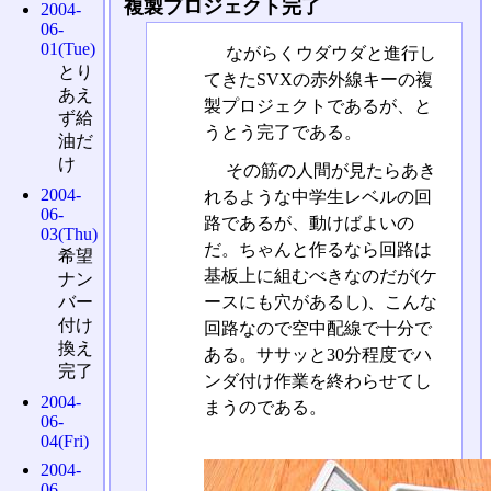
複製プロジェクト完了
2004-
06-
01(Tue)
ながらくウダウダと進行し
とり
てきたSVXの赤外線キーの複
あえ
製プロジェクトであるが、と
ず給
うとう完了である。
油だ
け
その筋の人間が見たらあき
2004-
れるような中学生レベルの回
06-
路であるが、動けばよいの
03(Thu)
だ。ちゃんと作るなら回路は
希望
基板上に組むべきなのだが(ケ
ナン
ースにも穴があるし)、こんな
バー
付け
回路なので空中配線で十分で
換え
ある。ササッと30分程度でハ
完了
ンダ付け作業を終わらせてし
2004-
まうのである。
06-
04(Fri)
2004-
06-