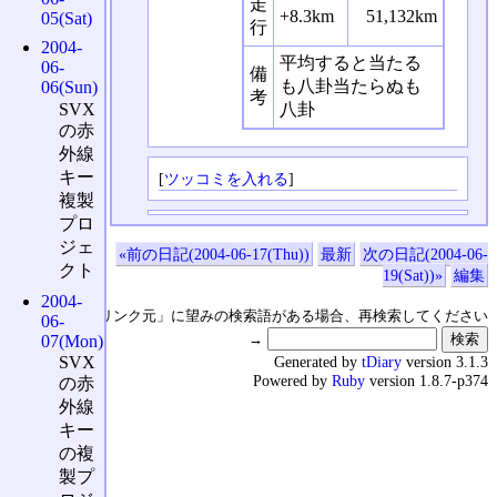
走
+8.3km
51,132km
05(Sat)
行
2004-
平均すると当たる
06-
備
も八卦当たらぬも
06(Sun)
考
SVX
八卦
の赤
外線
キー
[
ツッコミを入れる
]
複製
プロ
ジェ
«前の日記(2004-06-17(Thu))
最新
次の日記(2004-06-
クト
19(Sat))»
編集
2004-
↑の「本日のリンク元」に望みの検索語がある場合、再検索してください
06-
→
07(Mon)
Generated by
tDiary
version 3.1.3
SVX
Powered by
Ruby
version 1.8.7-p374
の赤
外線
キー
の複
製プ