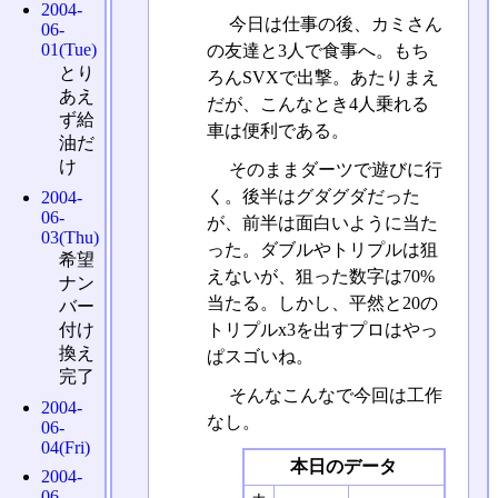
2004-
今日は仕事の後、カミさん
06-
01(Tue)
の友達と3人で食事へ。もち
とり
ろんSVXで出撃。あたりまえ
あえ
だが、こんなとき4人乗れる
ず給
車は便利である。
油だ
け
そのままダーツで遊びに行
く。後半はグダグダだった
2004-
06-
が、前半は面白いように当た
03(Thu)
った。ダブルやトリプルは狙
希望
えないが、狙った数字は70%
ナン
当たる。しかし、平然と20の
バー
トリプルx3を出すプロはやっ
付け
換え
ぱスゴいね。
完了
そんなこんなで今回は工作
2004-
なし。
06-
04(Fri)
本日のデータ
2004-
06-