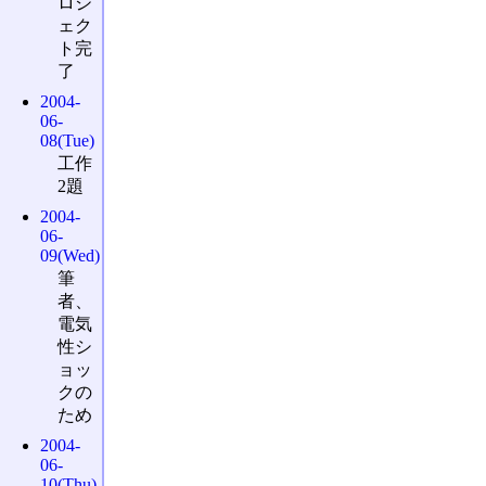
ロジ
ェク
ト完
了
2004-
06-
08(Tue)
工作
2題
2004-
06-
09(Wed)
筆
者、
電気
性シ
ョッ
クの
ため
2004-
06-
10(Thu)