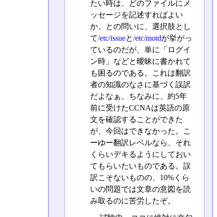
たい時は、どのファイルにメ
ッセージを記述すればよい
か、との問いに、選択肢とし
て
/etc/issue
と
/etc/motd
が挙がっ
ているのだが、単に「ログイ
ン時」などと曖昧に書かれて
も困るのである。これは翻訳
者の知識のなさに基づく誤訳
だよなぁ。ちなみに、約5年
前に受けたCCNAは英語の原
文を確認することができた
が、今回はできなかった。こ
ーゆー翻訳レベルなら、それ
くらいデキるようにしておい
てもらいたいものである。誤
訳こそないものの、10%くら
いの問題では文章の意図を読
み取るのに苦労したぞ。