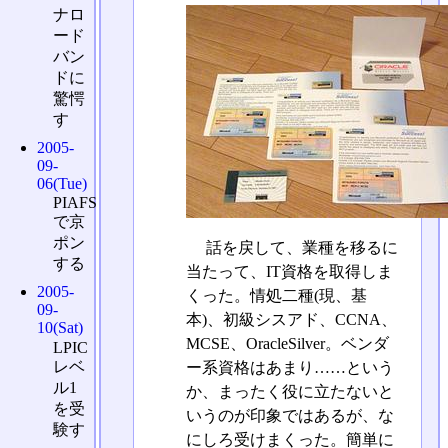
ナロ
ード
バン
ドに
驚愕
す
2005-
09-
06(Tue)
PIAFS
で京
ポン
話を戻して、業種を移るに
する
当たって、IT資格を取得しま
2005-
くった。情処二種(現、基
09-
本)、初級シスアド、CCNA、
10(Sat)
MCSE、OracleSilver。ベンダ
LPIC
レベ
ー系資格はあまり……という
ル1
か、まったく役に立たないと
を受
いうのが印象ではあるが、な
験す
にしろ受けまくった。簡単に