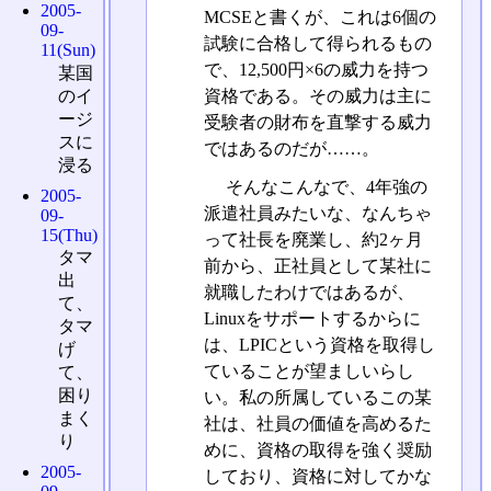
2005-
MCSEと書くが、これは6個の
09-
試験に合格して得られるもの
11(Sun)
で、12,500円×6の威力を持つ
某国
のイ
資格である。その威力は主に
ージ
受験者の財布を直撃する威力
スに
ではあるのだが……。
浸る
そんなこんなで、4年強の
2005-
派遣社員みたいな、なんちゃ
09-
15(Thu)
って社長を廃業し、約2ヶ月
タマ
前から、正社員として某社に
出
就職したわけではあるが、
て、
Linuxをサポートするからに
タマ
は、LPICという資格を取得し
げ
ていることが望ましいらし
て、
困り
い。私の所属しているこの某
まく
社は、社員の価値を高めるた
り
めに、資格の取得を強く奨励
2005-
しており、資格に対してかな