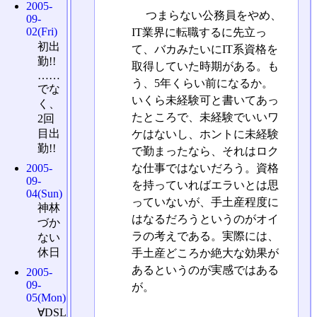
2005-
つまらない公務員をやめ、
09-
02(Fri)
IT業界に転職するに先立っ
初出
て、バカみたいにIT系資格を
勤!!
取得していた時期がある。も
……
う、5年くらい前になるか。
でな
いくら未経験可と書いてあっ
く、
たところで、未経験でいいワ
2回
目出
ケはないし、ホントに未経験
勤!!
で勤まったなら、それはロク
な仕事ではないだろう。資格
2005-
09-
を持っていればエラいとは思
04(Sun)
っていないが、手土産程度に
神林
はなるだろうというのがオイ
づか
ラの考えである。実際には、
ない
休日
手土産どころか絶大な効果が
あるというのが実感ではある
2005-
09-
が。
05(Mon)
∀DSL