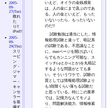
いえど、オイラの金銭感覚
2005-
09-
は、人の金にまで及ぶのであ
27(Tue)
る。人の金といえど、もった
敗れ
いないったら、もったいない
た
のだ!!
り!!
iPod!!
試験勉強は適当にした。情
2005-
報処理試験と違って、暗記系
09-
の試験である。不思議なこと
29(Thu)
スリ
に、manページを開けばいく
ーピ
らでもカンニング可能な、ス
ン
イッチ(-pとか-cとか)を丸暗記
グ・
するような問題がとても多
ジャ
い。そういうワケで、試験の
マ
質としては情報処理試験より
ー・
も3段階くらい落ちる試験だ
キャ
ンセ
と思っている。特にこの業界
ラー
では、記憶力なんてモノよ
を装
り、問題解決能力、情報検索
備す