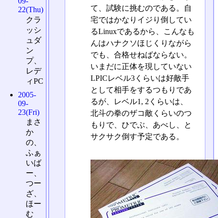
09-
て、試験に挑むのである。自
22(Thu)
宅ではかなりイジり倒してい
クラ
ッシ
るLinuxであるから、こんなも
ュダ
んはハナクソほじくりながら
ン
でも、合格せねばならない。
プ、
いまだに正体を現していない
レデ
LPICレベル3くらいは好敵手
ィPC
として相手をするつもりであ
2005-
るが、レベル1, 2くらいは、
09-
23(Fri)
北斗の拳のザコ敵くらいのつ
まさ
もりで、ひでぶ、あべし、と
か
サクサク倒す予定である。
の、
ふぁ
いば
ー、
つー
ざ、
ほー
む