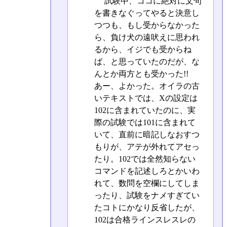
試験中、ココに絶対に文句
を書きなぐってやると決意し
つつも、もし受からなかった
ら、負け犬の遠吠えに思われ
るから、イジでも受からね
ば、と思っていたのだが、な
んとか両方とも受かった!!
あー、よかった。オイラの古
いテキストでは、Xの設定は
102に含まれていたのに、実
際の試験では101に含まれて
いて、直前に暗記しなおすつ
もりが、アテが外れてアセっ
たり。102では全然知らない
コマンドを記述しろとかいわ
れて、数問を空欄にしてしま
ったり、試験をナメすぎてい
たコトにかなり反省したが、
102は合格ラインスレスレの