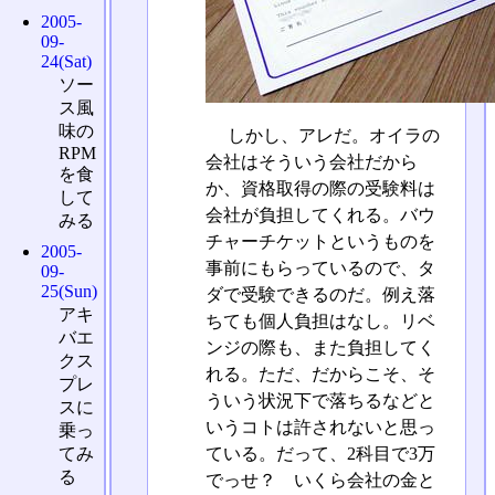
2005-
09-
24(Sat)
ソー
ス風
味の
しかし、アレだ。オイラの
RPM
会社はそういう会社だから
を食
か、資格取得の際の受験料は
して
会社が負担してくれる。バウ
みる
チャーチケットというものを
2005-
事前にもらっているので、タ
09-
25(Sun)
ダで受験できるのだ。例え落
アキ
ちても個人負担はなし。リベ
バエ
ンジの際も、また負担してく
クス
れる。ただ、だからこそ、そ
プレ
ういう状況下で落ちるなどと
スに
いうコトは許されないと思っ
乗っ
てみ
ている。だって、2科目で3万
る
でっせ？ いくら会社の金と