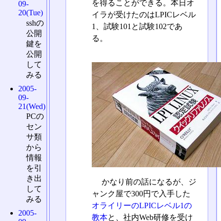
を得ることができる。本日オ
09-
20(Tue)
イラが受けたのはLPICレベル
sshの
1、試験101と試験102であ
公開
る。
鍵を
公開
して
みる
2005-
09-
21(Wed)
PCの
セン
サ類
から
情報
を引
き出
かなり前の話になるが、ジ
して
ャンク屋で300円で入手した
みる
オライリーのLPICレベル1の
2005-
教本
と、社内Web研修を受け