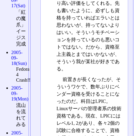
09-
り高い評価をしてくれる。先
17(Sat)
も書いたように、必ずしも資
「紅
格を持っていればエラいとは
の魔
爪」
思わないが、持ってないより
イー
はいい。そういうモチベーシ
ジス
ョンを持っているのも悪いコ
完成
トではない。だから、資格至
2005-
上主義とまではいかないが、
09-
そういう我が某社が好きであ
18(Sun)
る。
Fedora
4
前置きが長くなったが、そ
Crash!!
ういうワケで、数年ぶりにベ
2005-
09-
ンダー資格を受けることにな
19(Mon)
ったのだ。科目はLPIC。
流山
Linuxサーバの管理者系の技術
を流
資格である。現在、LPICには
れて
レベル1, 2があり、各々2個の
みる
試験に合格することで、資格
2005-