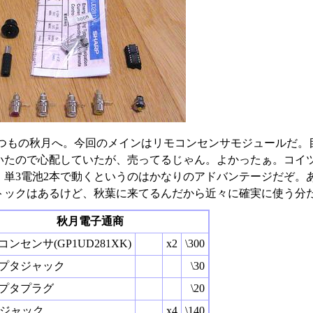
つもの秋月へ。今回のメインはリモコンセンサモジュールだ。目当
いたので心配していたが、売ってるじゃん。よかったぁ。コイツ
。単3電池2本で動くというのはかなりのアドバンテージだぞ。
トックはあるけど、秋葉に来てるんだから近々に確実に使う分
秋月電子通商
コンセンサ(GP1UD281XK)
x2
\300
プタジャック
\30
プタプラグ
\20
Aジャック
x4
\140