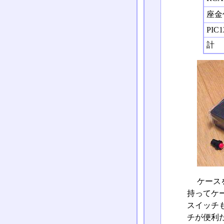
座金
PIC1
計
ケース
持ってケ
スイッチ
チが便利