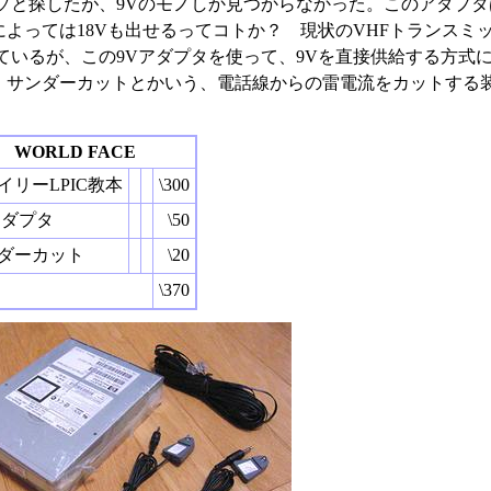
ソと探したが、9Vのモノしか見つからなかった。このアダプ
よっては18Vも出せるってコトか？ 現状のVHFトランスミッ
っているが、この9Vアダプタを使って、9Vを直接供給する方式
、サンダーカットとかいう、電話線からの雷電流をカットする装
。
WORLD FACE
イリーLPIC教本
\300
アダプタ
\50
ダーカット
\20
\370