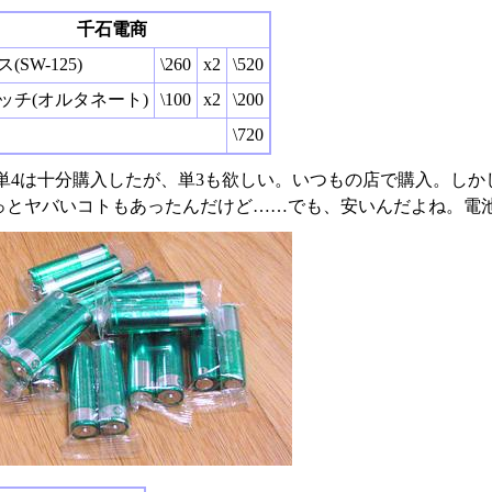
千石電商
(SW-125)
\260
x2
\520
ッチ(オルタネート)
\100
x2
\200
\720
単4は十分購入したが、単3も欲しい。いつもの店で購入。しか
っとヤバいコトもあったんだけど……でも、安いんだよね。電