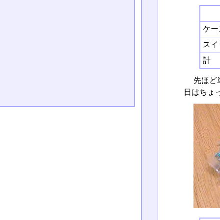
ケース
スイ
計
先ほど
日はちょ