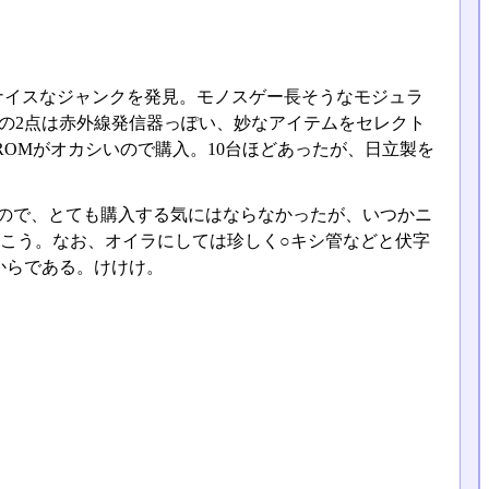
ナイスなジャンクを発見。モノスゲー長そうなモジュラ
りの2点は赤外線発信器っぽい、妙なアイテムをセレクト
ROMがオカシいので購入。10台ほどあったが、日立製を
るので、とても購入する気にはならなかったが、いつかニ
こう。なお、オイラにしては珍しく○キシ管などと伏字
からである。けけけ。