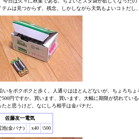
、今日は久々に秋葉である。ちょいとズタ袋が欲しくなったの
イテムは見つからず。残念。しかしながら天気もよいコトだし
沿いをポクポクと歩く。人通りはほとんどないが、ちょろちょ
本で500円ですか。買います、買います。大幅に期限が切れてい
ったと思うけど。なにしろ相手は金パナだ。
佐藤友一電気
電池(金パナ)
x40
\500