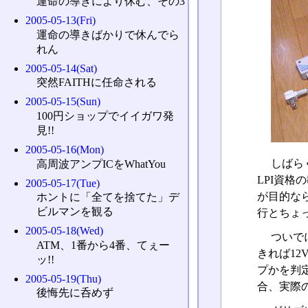
運命の導きにより休む、その3
2005-05-13(Fri)
運命の導きばかりで休んでら
れん
2005-05-14(Sat)
突然FAITHに任命される
2005-05-15(Sun)
100円ショップでイイガワ発
見!!
2005-05-16(Mon)
しばら
高周波アンプICをWhatYou
LPI資
2005-05-17(Tue)
が目的なら
ホントに「全てを捨てた」デ
ビルマンを観る
行とちょ
2005-05-18(Wed)
ついで
ATM、1番から4番、てぇー
きれば1
ッ!!
プかを判
2005-05-19(Thu)
合、実際
後悔先に呑めず