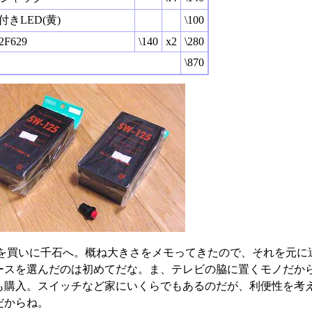
付きLED(黄)
\100
2F629
\140
x2
\280
\870
を買いに千石へ。概ね大きさをメモってきたので、それを元に
ースを選んだのは初めてだな。ま、テレビの脇に置くモノだか
も購入。スイッチなど家にいくらでもあるのだが、利便性を考え
だからね。