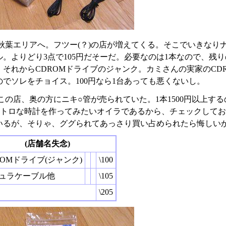
秋葉エリアへ。フツー(？)の店が増えてくる。そこでいきなり
ル。よりどり3点で105円だそーだ。必要なのは1本なので、残
。それからCDROMドライブのジャンク。カミさんの実家のCD
のでソレをチョイス。100円なら1台あっても悪くないし。
この店、奥の方にニキ○管が売られていた。1本1500円以上す
レトロな時計を作ってみたいオイラであるから、チェックしてお
いるが、そりゃ、ググられてあっさり買い占められたら悔しい
(店舗名失念)
ROMドライブ(ジャンク)
\100
ュラケーブル他
\105
\205