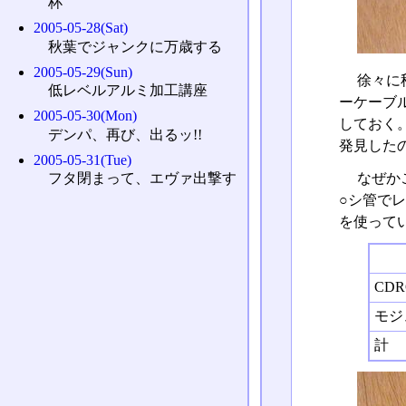
杯
2005-05-28(Sat)
秋葉でジャンクに万歳する
2005-05-29(Sun)
徐々に
低レベルアルミ加工講座
ーケーブ
2005-05-30(Mon)
しておく
デンパ、再び、出るッ!!
発見した
2005-05-31(Tue)
なぜか
フタ閉まって、エヴァ出撃す
○シ管で
を使って
CD
モジ
計