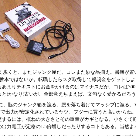
く歩くと、またジャンク屋だ。コレまた妙な品揃え。書籍が置い
格の教本ではないか。転職したらスグ取得して報奨金をゲットし
あまりテキストにお金をかけるのはマイナスだが、コレは300円だ
っと(かなり)古いが、全部覚えちまえば、文句なく受かるだろ
に、脇のジャンク箱を漁る。腰を落ち着けてマッシブに漁る。V
2Vで出力が安定化されているヤツ。フツーに買うと高いからね
定するには、概ねの大きさとその重量がカギとなる。小さくて
の出力電圧が定格の1.5倍増しだったりするコトもある。当然よ