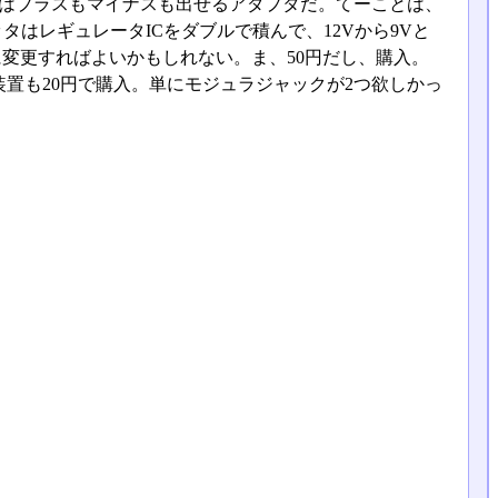
タはプラスもマイナスも出せるアダプタだ。てーことは、
タはレギュレータICをダブルで積んで、12Vから9Vと
に変更すればよいかもしれない。ま、50円だし、購入。
置も20円で購入。単にモジュラジャックが2つ欲しかっ