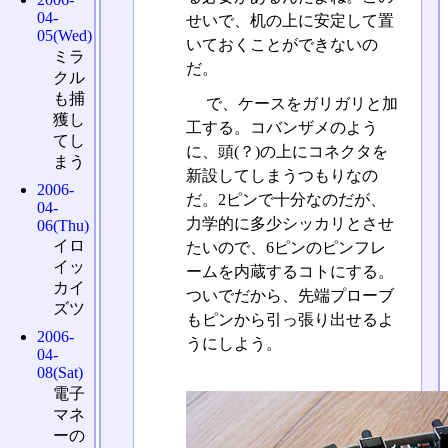
04-
せいで、机の上に安定して置
05(Wed)
いておくことができないの
ミラ
だ。
クル
も捕
で、ケースをガリガリと加
獲し
工する。コバンザメのよう
てし
に、頭(？)の上にコネクタを
まう
新設してしまうつもりなの
2006-
だ。2ピンで十分なのだが、
04-
力学的に多少シッカリとさせ
06(Thu)
イロ
たいので、6ピンのピンフレ
イッ
ームを内蔵するコトにする。
カイ
ついでだから、先端プローブ
ズツ
もピンから引っ張り出せるよ
2006-
うにしよう。
04-
08(Sat)
電子
マネ
ーの