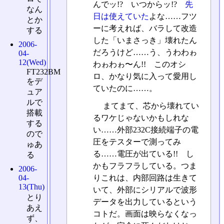
んでッ!? いつからッ!?
先
なん
日は使えていた
よな……フツ
とか
ーに考えれば、バラして改造
する
した「いまさっき」壊れたん
2006-
だろうけど……う、うわわゎ
04-
12(Wed)
わゎわゎ〜ん!! このオシ
FT232BM
ロ、かなり気に入って愛用し
をデ
ていたのに……。
ュア
ルで
まてまて、芯から壊れてい
搭載
るワケじゃないかもしれな
する
い……外部232C接続端子の電
ので
圧をテスターで測ってみ
ゅあ
る……電圧が出ている!! し
る
かもフラフラしている。つま
2006-
りこれは、内部回路は生きて
04-
13(Thu)
いて、外部にシリアルで波形
とり
データを出力しているという
あえ
コトだ。画面は映らなくなっ
ず、