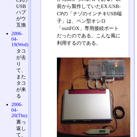
CPの
前から製作していたEX-USB-
USB
ハブ
CPの「ナゾのインチキUSB端
がウ
子」は、ペン型オシロ
互換
「osziFOX」専用接続ポート
2006-
だったのである。こんな風に
04-
利用するのである。
19(Wed)
タコ
が去
り
て、
また
タコ
が来
る
2006-
04-
20(Thu)
裏っ
返し
て、