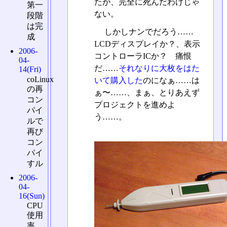
たが、完全に死んだわけじゃ
第一
ない。
段階
は完
しかしナンでだろう……
成
LCDディスプレイか？、表示
2006-
コントローラICか？ 痛恨
04-
だ……
それなりに大枚をはた
14(Fri)
coLinux
いて購入した
のになぁ……は
の再
ぁ〜……、まぁ、とりあえず
コン
プロジェクトを進めよ
パイ
う……。
ルで
再び
コン
パイ
すル
2006-
04-
16(Sun)
CPU
使用
率