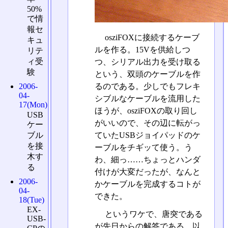
50%
で情
報セ
osziFOXに接続するケーブ
キュ
ルを作る。15Vを供給しつ
リテ
ィ受
つ、シリアル出力を受け取る
験
という、双頭のケーブルを作
るのである。少しでもフレキ
2006-
04-
シブルなケーブルを流用した
17(Mon)
ほうが、osziFOXの取り回し
USB
がいいので、その辺に転がっ
ケー
ブル
ていたUSBジョイパッドのケ
を接
ーブルをチギッて使う。う
木す
わ、細っ……ちょっとハンダ
る
付けが大変だったが、なんと
2006-
かケーブルを完成するコトが
04-
できた。
18(Tue)
EX-
というワケで、唐突である
USB-
が先日からの解答である。以