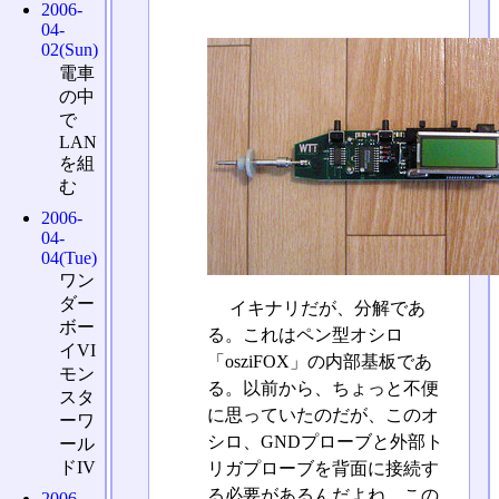
2006-
04-
02(Sun)
電車
の中
で
LAN
を組
む
2006-
04-
04(Tue)
ワン
ダー
イキナリだが、分解であ
ボー
る。これはペン型オシロ
イVI
「osziFOX」の内部基板であ
モン
る。以前から、ちょっと不便
スタ
に思っていたのだが、このオ
ーワ
シロ、GNDプローブと外部ト
ール
ドIV
リガプローブを背面に接続す
る必要があるんだよね。この
2006-