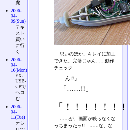
虎
2006-
04-
09(Sun)
テキ
スト
買い
に行
く
思いのほか、キレイに加工
2006-
できた。完璧じゃん……動作
04-
チェック……
10(Mon)
EX-
「ん!?」
USB-
CPで
「……!!」
ヘコ
む
「！！！！！！！
2006-
04-
11(Tue)
……が、画面が映らなくな
オシ
っちまったッ!! ……な、な
ロで