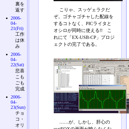
裏を
こりゃ、スッゲェラクだ
返す
ぞ。ゴチャゴチャした配線を
2006-
04-
するコトなく、PICライタと
21(Fri)
オシロが同時に使える!! こ
工作
れにて「EX-USB-CP」プロジ
は休
ェクトの完了である。
み
2006-
04-
22(Sat)
悲喜
こも
ごも
完成
2006-
04-
23(Sun)
チョ
コ・
……が、しかし、肝心の
オリ
osziFOXの画面が映らなくな