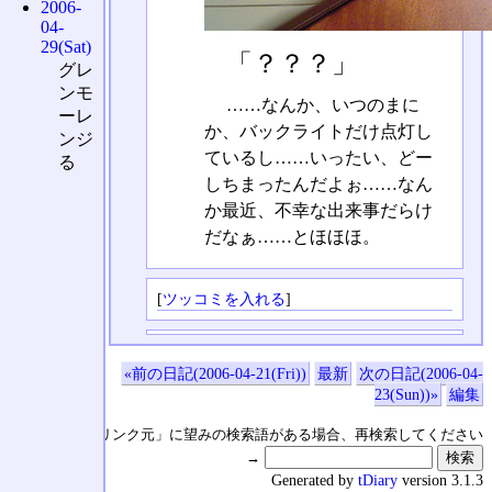
2006-
04-
29(Sat)
「？？？」
グレ
ンモ
……なんか、いつのまに
ーレ
か、バックライトだけ点灯し
ンジ
ているし……いったい、どー
る
しちまったんだよぉ……なん
か最近、不幸な出来事だらけ
だなぁ……とほほほ。
[
ツッコミを入れる
]
«前の日記(2006-04-21(Fri))
最新
次の日記(2006-04-
23(Sun))»
編集
↑の「本日のリンク元」に望みの検索語がある場合、再検索してください
→
Generated by
tDiary
version 3.1.3