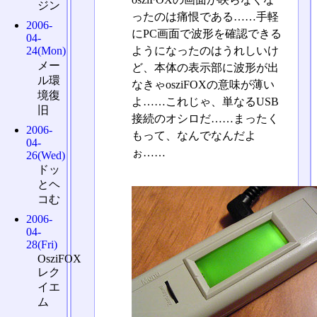
ジン
ったのは痛恨である……手軽
2006-
にPC画面で波形を確認できる
04-
ようになったのはうれしいけ
24(Mon)
メー
ど、本体の表示部に波形が出
ル環
なきゃosziFOXの意味が薄い
境復
よ……これじゃ、単なるUSB
旧
接続のオシロだ……まったく
2006-
もって、なんでなんだよ
04-
ぉ……
26(Wed)
ドッ
とヘ
コむ
2006-
04-
28(Fri)
OsziFOX
レク
イエ
ム