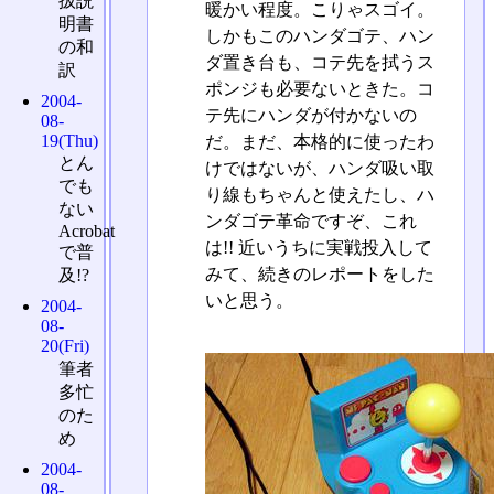
扱説
暖かい程度。こりゃスゴイ。
明書
しかもこのハンダゴテ、ハン
の和
ダ置き台も、コテ先を拭うス
訳
ポンジも必要ないときた。コ
2004-
テ先にハンダが付かないの
08-
19(Thu)
だ。まだ、本格的に使ったわ
とん
けではないが、ハンダ吸い取
でも
り線もちゃんと使えたし、ハ
ない
ンダゴテ革命ですぞ、これ
Acrobat
は!! 近いうちに実戦投入して
で普
みて、続きのレポートをした
及!?
いと思う。
2004-
08-
20(Fri)
筆者
多忙
のた
め
2004-
08-