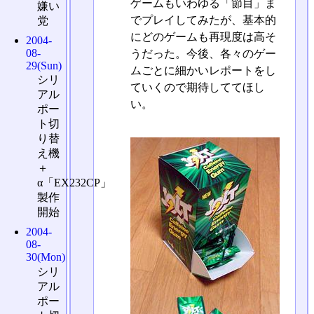
ゲームもいわゆる「節目」ま
嫌い
でプレイしてみたが、基本的
党
にどのゲームも再現度は高そ
2004-
08-
うだった。今後、各々のゲー
29(Sun)
ムごとに細かいレポートをし
シリ
ていくので期待しててほし
アル
い。
ポー
ト切
り替
え機
＋
α「EX232CP」
製作
開始
2004-
08-
30(Mon)
シリ
アル
ポー