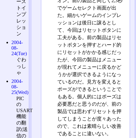
オン。前の製品と同じく2,3秒
ース
でゲームセレクト画面が出
トイ
ンプ
た。細かいゲームのインプレ
レッ
ッションは後日に譲るとし
ショ
て、今回はリセットボタンに
ン
工夫がある。前の製品はリセ
2004-
ットボタンを押すとハード的
08-
にリセットがかかる感じだっ
24(Tue)
たが、今回の製品はメニュー
ぐわ
っし
が現れてメニューに戻るかど
ゃ
うかが選択できるようになっ
2004-
ているのだ。見方を変えると
08-
ポーズができるということで
25(Wed)
もある。個人的にはポーズは
PIC
必要悪だと思うのだが、前の
の
USART
製品では思わずリセットを押
機能
してしまうことが度々あった
の翻
ので、これは素晴らしい改善
訳(送
であることに違いない。
信の