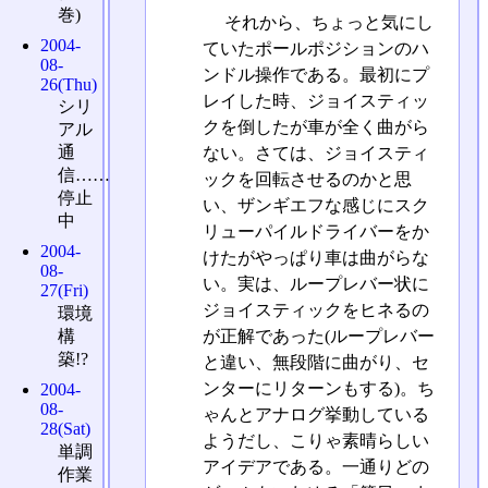
巻)
それから、ちょっと気にし
2004-
ていたポールポジションのハ
08-
ンドル操作である。最初にプ
26(Thu)
レイした時、ジョイスティッ
シリ
クを倒したが車が全く曲がら
アル
通
ない。さては、ジョイスティ
信……
ックを回転させるのかと思
停止
い、ザンギエフな感じにスク
中
リューパイルドライバーをか
2004-
けたがやっぱり車は曲がらな
08-
い。実は、ループレバー状に
27(Fri)
ジョイスティックをヒネるの
環境
が正解であった(ループレバー
構
築!?
と違い、無段階に曲がり、セ
ンターにリターンもする)。ち
2004-
08-
ゃんとアナログ挙動している
28(Sat)
ようだし、こりゃ素晴らしい
単調
アイデアである。一通りどの
作業