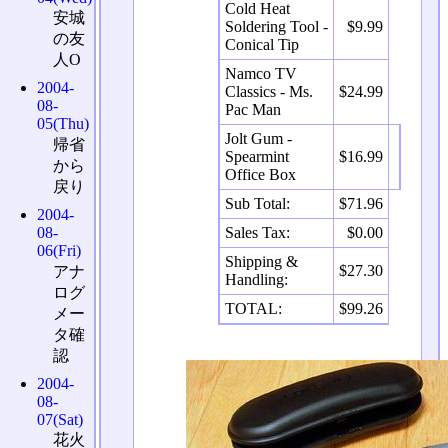
Cold Heat
安城
Soldering Tool -
$9.99
の友
Conical Tip
人O
Namco TV
2004-
Classics - Ms.
$24.99
08-
Pac Man
05(Thu)
Jolt Gum -
帰省
Spearmint
$16.99
から
Office Box
戻り
Sub Total:
$71.96
2004-
Sales Tax:
$0.00
08-
06(Fri)
Shipping &
$27.30
アナ
Handling:
ログ
TOTAL:
$99.26
メー
タ確
認
2004-
08-
07(Sat)
花火