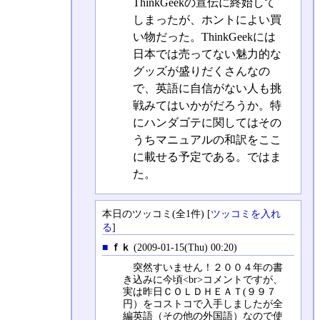
ThinkGeekの宣伝に終始して
しまったが、ホントによい買
い物だった。ThinkGeekには
日本では売ってない魅力的な
グッズが盛りだくさんなの
で、英語に自信がない人も挑
戦みてはいかがだろうか。特
にハンダゴテに関してはその
うちマニュアルの和訳をここ
に載せる予定である。ではま
た。
本日のツッコミ(全1件) [
ツッコミを入れ
る
]
■
ｆｋ
(2009-01-15(Thu) 00:20)
突然すいません！２００４年の書
き込みに今頃<br>コメントですが、
実は昨日ＣＯＬＤＨＥＡＴ(９９７
円）をコストコで入手しましたが全
編英語（その他の外国語）なので使