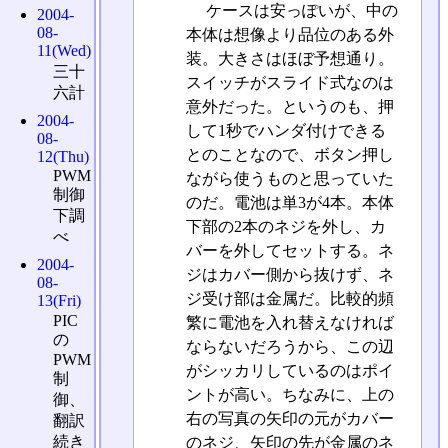
ケースは安っぽいが、中の
2004-
08-
本体は想像より品位のある外
11(Wed)
装。大きさはほぼ予想通り。
三十
スイッチがスライド式なのは
六計
意外だった。というのも、押
2004-
して1秒でハンダ付けできる
08-
とのことなので、ボタン押し
12(Thu)
PWM
ながら使うものと思っていた
制御
のだ。電池は単3が4本。本体
下調
下部の2本のネジを外し、カ
べ
バーを外してセットする。ネ
2004-
ジはカバー側から抜けず、ネ
08-
ジ受け部は金属だ。比較的頻
13(Fri)
PIC
繁に電池を入れ替えなければ
の
ならないだろうから、この辺
PWM
がシッカリしているのはポイ
制
ントが高い。ちなみに、上の
御、
右の写真の矢印の元がカバー
翻訳
続き
のネジ、矢印の先が金属のネ