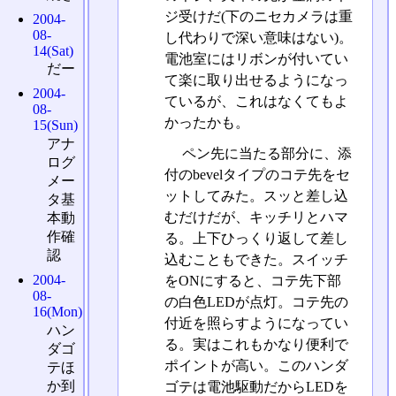
ジ受けだ(下のニセカメラは重
2004-
08-
し代わりで深い意味はない)。
14(Sat)
電池室にはリボンが付いてい
だー
て楽に取り出せるようになっ
2004-
ているが、これはなくてもよ
08-
かったかも。
15(Sun)
アナ
ペン先に当たる部分に、添
ログ
付のbevelタイプのコテ先をセ
メー
ットしてみた。スッと差し込
タ基
むだけだが、キッチリとハマ
本動
作確
る。上下ひっくり返して差し
認
込むこともできた。スイッチ
2004-
をONにすると、コテ先下部
08-
の白色LEDが点灯。コテ先の
16(Mon)
付近を照らすようになってい
ハン
る。実はこれもかなり便利で
ダゴ
ポイントが高い。このハンダ
テほ
か到
ゴテは電池駆動だからLEDを