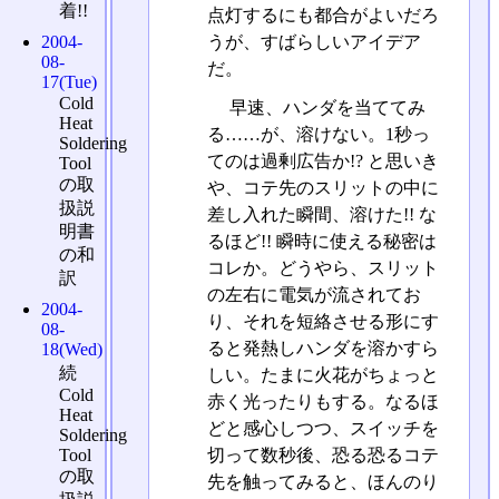
着!!
点灯するにも都合がよいだろ
2004-
うが、すばらしいアイデア
08-
だ。
17(Tue)
Cold
早速、ハンダを当ててみ
Heat
る……が、溶けない。1秒っ
Soldering
てのは過剰広告か!? と思いき
Tool
の取
や、コテ先のスリットの中に
扱説
差し入れた瞬間、溶けた!! な
明書
るほど!! 瞬時に使える秘密は
の和
コレか。どうやら、スリット
訳
の左右に電気が流されてお
2004-
り、それを短絡させる形にす
08-
ると発熱しハンダを溶かすら
18(Wed)
続
しい。たまに火花がちょっと
Cold
赤く光ったりもする。なるほ
Heat
どと感心しつつ、スイッチを
Soldering
Tool
切って数秒後、恐る恐るコテ
の取
先を触ってみると、ほんのり