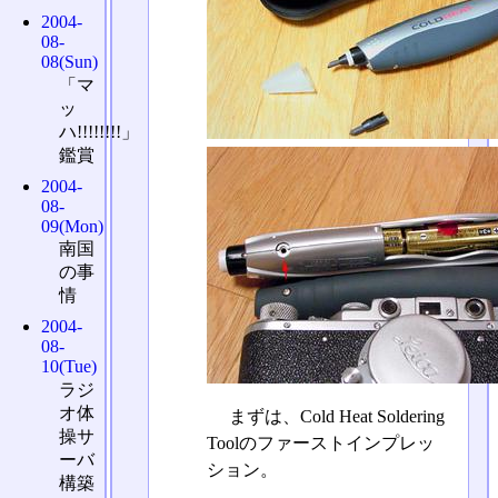
2004-
08-
08(Sun)
「マ
ッ
ハ!!!!!!!!」
鑑賞
2004-
08-
09(Mon)
南国
の事
情
2004-
08-
10(Tue)
ラジ
オ体
まずは、Cold Heat Soldering
操サ
Toolのファーストインプレッ
ーバ
ション。
構築