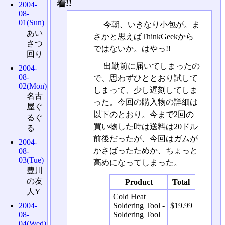
着!!
2004-
08-
01(Sun)
今朝、いきなり小包が。ま
あい
さかと思えばThinkGeekから
さつ
ではないか。はやっ!!
回り
出勤前に届いてしまったの
2004-
08-
で、思わずひととおり試して
02(Mon)
しまって、少し遅刻してしま
名古
った。今回の購入物の詳細は
屋ぐ
以下のとおり。今まで2回の
るぐ
買い物した時は送料は20ドル
る
前後だったが、今回はガムが
2004-
かさばったためか、ちょっと
08-
03(Tue)
高めになってしまった。
豊川
の友
Product
Total
人Y
Cold Heat
2004-
Soldering Tool -
$19.99
08-
Soldering Tool
04(Wed)