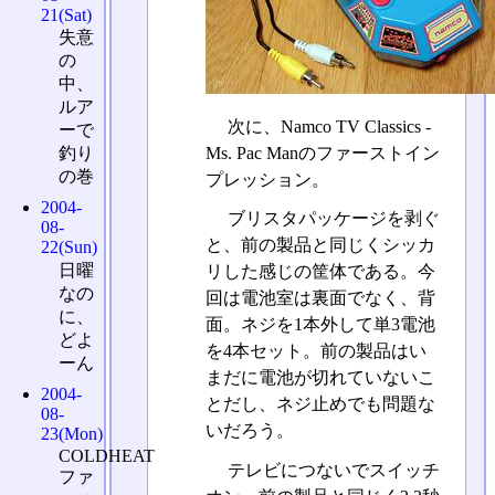
21(Sat)
失意
の
中、
ルア
次に、Namco TV Classics -
ーで
Ms. Pac Manのファーストイン
釣り
の巻
プレッション。
2004-
ブリスタパッケージを剥ぐ
08-
と、前の製品と同じくシッカ
22(Sun)
日曜
リした感じの筐体である。今
なの
回は電池室は裏面でなく、背
に、
面。ネジを1本外して単3電池
どよ
を4本セット。前の製品はい
ーん
まだに電池が切れていないこ
2004-
とだし、ネジ止めでも問題な
08-
いだろう。
23(Mon)
COLDHEAT
テレビにつないでスイッチ
ファ