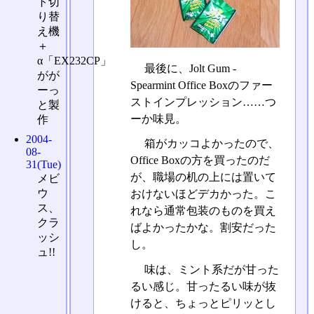
ト切
り替
え機
＋
α「EX232CP」
最後に、Jolt Gum -
がが
Spearmint Office Boxのファー
ーっ
ストインプレッション……つ
と製
ーか味見。
作
2004-
箱がカッコよかったので、
08-
Office Boxの方を買ったのだ
31(Tue)
が、職場の机の上には置いて
メビ
ウ
おけないほどデカかった。こ
ス、
れなら通常包装のものを買え
クラ
ばよかったかな。割安だった
ッシ
し。
ュ!!
味は、ミント系だが甘った
るい感じ。甘ったるい味が抜
けると、ちょっとピリッとし