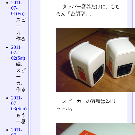
2011-
タッパー容器だけに、もち
07-
01(Fri)
ろん「密閉型」。
スピ
ー
カ、
作る
2011-
07-
02(Sat)
続、
スピ
ー
カ、
作る
2011-
スピーカーの容積は2.4リ
07-
ットル。
03(Sun)
もう
一息
2011-