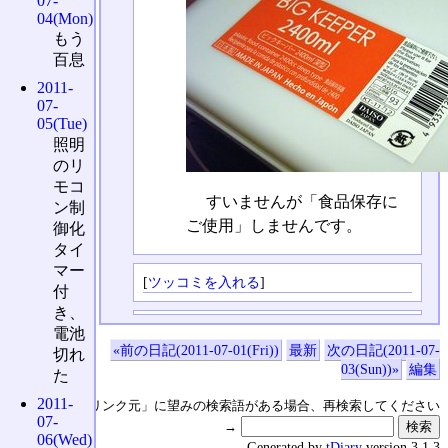
07-
04(Mon)
もう
百息
2011-
07-
05(Tue)
照明
のリ
モコ
すいませんが「食品保存に
ン制
ご使用」しませんです。
御化
タイ
マー
[
ツッコミを入れる
]
付
き、
電池
«前の日記(2011-07-01(Fri))
最新
次の日記(2011-07-
切れ
03(Sun))»
編集
た
2011-
↑の「本日のリンク元」に望みの検索語がある場合、再検索してください
07-
→
06(Wed)
Generated by
tDiary
version 3.1.3