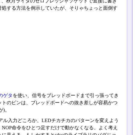
あって、秋月ライタのゼロプレッシャソケットで直接に書き
対処する方法を例示していたが、そりゃちょっと面倒す
のゲタ
を使い、信号をブレッドボードまで引っ張ってき
ットのピンは、ブレッドボードへの抜き差しが容易かつ
が)。
ル入力どころか、LEDチカチカのパターンを変えよう
NOP命令をひとつ足すだけで動かなくなる、よく考え
に見える、もしかするとsdccのライブラリのバグじゃ