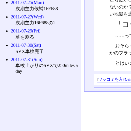
2011-07-25(Mon)
ないのか
次期主力候補16F688
い地獄を
2011-07-27(Wed)
次期主力16F688の2
「コ
2011-07-29(Fri)
……っ
薪を割る
2011-07-30(Sat)
おそら
SVX車検完了
かのブラ
2011-07-31(Sun)
とはい
車検上がりのSVXで250miles a
day
[
ツッコミを入れ