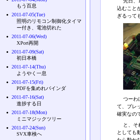
先日、
もう百息
込むこと
2011-07-05(Tue)
ぎるって
照明のリモコン制御化タイマ
ー付き、電池切れた
2011-07-06(Wed)
XPort再開
2011-07-09(Sat)
初日本橋
2011-07-14(Thu)
ようやく一息
2011-07-15(Fri)
PDFを集めれバインダ
2011-07-16(Sat)
つーわ
進捗する日
て、ブレ
2011-07-18(Mon)
確実なの
ミニマジックツリー
と、そ
2011-07-24(Sun)
としても
SVX車検へ
たら動か