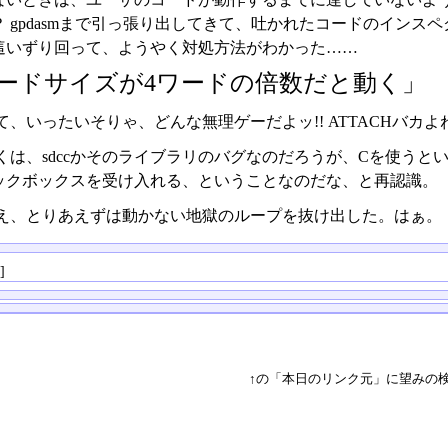
？ gpdasmまで引っ張り出してきて、吐かれたコードのイン
這いずり回って、ようやく対処方法がわかった……
ードサイズが4ワードの倍数だと動く」
て、いったいそりゃ、どんな無理ゲーだよッ!! ATTACHバ
くは、sdccかそのライブラリのバグなのだろうが、Cを使う
ックボックスを受け入れる、ということなのだな、と再認識。
え、とりあえずは動かない地獄のループを抜け出した。はぁ。
る
]
↑の「本日のリンク元」に望みの