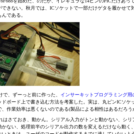
16F688を始めた、のだが、イレギュラな14ピンのPICだけ
ができない。秋月では、ICソケットで一部だけゲタを履かせて
もんである。
けで、ずーっと前に作った、
インサーキットプログラミング用
ッドボード上で書き込む方法を考案した。実は、丸ピンICソケ
で、作業効率は悪くないのである(製品による相性はあるだろう
れはさておき、動かん。シリアル入力がトンと動かない、シリア
動かない、処理前半のシリアル出力の数を変えるだけなら動く、
ないときは、ユーザのコードが動作するまでに達していないよう