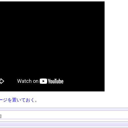
ージを置いておく
。
る
]