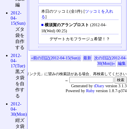
編
本日のツッコミ(全1件) [
ツッコミを入れ
2012-
る
]
04-
15(Sun)
■
横須賀のアランプロスト
(2012-04-
ズタ
18(Wed) 00:25)
袋を
デザートカモフラージュ希望！？
自作
する
2012-
«前の日記(2012-04-15(Sun))
最新
次の日記(2012-04-
04-
30(Mon))»
編集
17(Tue)
黒ズ
↑の「本日のリンク元」に望みの検索語がある場合、再検索してください
タ袋
→
を自
Generated by
tDiary
version 3.1.3
作す
Powered by
Ruby
version 1.8.7-p374
る
2012-
04-
30(Mon)
紺ズ
タ袋