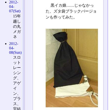
2012-
黒イカ娘……じゃなかっ
04-
07(Sat)
た、ズタ袋ブラックバージョ
15年
ンも作ってみた。
越し
の丸
メガ
ネ
2012-
04-
08(Sun)
スロ
ット
レー
シン
グ、
アゲ
イ
ン、
プラ
ス、
完結