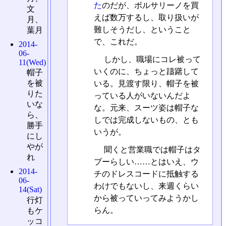
た
のだが、ボルサリーノを買
文
えば数万するし、取り扱いが
月、
難しそうだし、ということ
葉月
で、これだ。
2014-
06-
しかし、職場にコレ被って
11(Wed)
いくのに、ちょっと躊躇して
帽子
を被
いる。見渡す限り、帽子を被
りた
っている人がいないんだよ
いな
な。元来、スーツ姿は帽子な
ら、
しでは完成しないもの、とも
勝手
いうが。
にし
やが
聞くと営業職では帽子はタ
れ
ブーらしい……とはいえ、ウ
2014-
チのドレスコードに抵触する
06-
わけでもないし、来週くらい
14(Sat)
から被っていってみようかし
行灯
らん。
もケ
ッコ