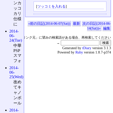
ンカ
[
ツッコミを入れる
]
ッコ
カリ
仕様
«前の日記(2014-06-07(Sat))
最新
次の日記(2014-06-
に
14(Sat))»
編集
2014-
06-
↑の「本日のリンク元」に望みの検索語がある場合、再検索してください
24(Tue)
→
中華
Generated by
tDiary
version 3.1.3
PSP
Powered by
Ruby
version 1.8.7-p374
スマ
フォ
2014-
06-
25(Wed)
改め
てキ
ャノ
ンボ
ール
2014-