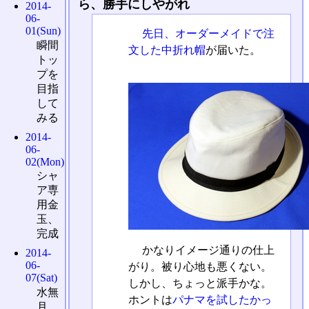
ら、勝手にしやがれ
2014-
06-
01(Sun)
先日、オーダーメイドで注
瞬間
文した中折れ帽
が届いた。
トッ
プを
目指
して
みる
2014-
06-
02(Mon)
シャ
ア専
用金
玉、
完成
かなりイメージ通りの仕上
2014-
06-
がり。被り心地も悪くない。
07(Sat)
しかし、ちょっと派手かな。
水無
ホントは
パナマを試したかっ
月、