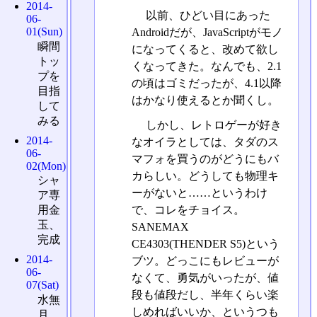
2014-
以前、ひどい目にあった
06-
01(Sun)
Androidだが、JavaScriptがモノ
瞬間
になってくると、改めて欲し
トッ
くなってきた。なんでも、2.1
プを
の頃はゴミだったが、4.1以降
目指
はかなり使えるとか聞くし。
して
みる
しかし、レトロゲーが好き
2014-
なオイラとしては、タダのス
06-
マフォを買うのがどうにもバ
02(Mon)
カらしい。どうしても物理キ
シャ
ーがないと……というわけ
ア専
で、コレをチョイス。
用金
玉、
SANEMAX
完成
CE4303(THENDER S5)という
2014-
ブツ。どっこにもレビューが
06-
なくて、勇気がいったが、値
07(Sat)
段も値段だし、半年くらい楽
水無
しめればいいか、というつも
月、