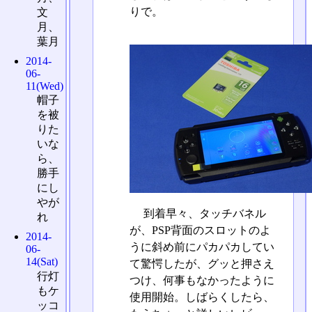
りで。
文
月、
葉月
2014-
06-
11(Wed)
帽子
を被
りた
いな
ら、
勝手
にし
やが
到着早々、タッチバネル
れ
が、PSP背面のスロットのよ
2014-
うに斜め前にパカパカしてい
06-
14(Sat)
て驚愕したが、グッと押さえ
行灯
つけ、何事もなかったように
もケ
使用開始。しばらくしたら、
ッコ