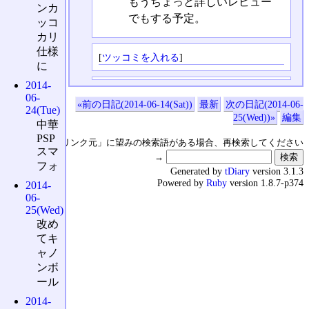
もうちょっと詳しいレビュー
ンカ
でもする予定。
ッコ
カリ
仕様
[
ツッコミを入れる
]
に
2014-
06-
«前の日記(2014-06-14(Sat))
最新
次の日記(2014-06-
24(Tue)
25(Wed))»
編集
中華
PSP
↑の「本日のリンク元」に望みの検索語がある場合、再検索してください
スマ
→
フォ
Generated by
tDiary
version 3.1.3
Powered by
Ruby
version 1.8.7-p374
2014-
06-
25(Wed)
改め
てキ
ャノ
ンボ
ール
2014-