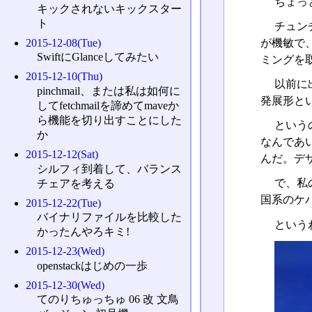
ちょっ
キックされないキックスター
ト
チュン
が機敏で
2015-12-08(Tue)
SwiftにGlanceしてみたい
ミングを
2015-12-10(Thu)
以前に
pinchmail、または私は如何に
発展形と
してfetchmailを諦めてmaveか
ら機能を切り出すことにした
という
か
なんであ
2015-12-12(Sat)
んだ。デ
シルフィ到着して、バランス
で、私
チェアを考える
国系のケ
2015-12-22(Tue)
バイナリファイルを比較した
という
かったんやろキミ!
2015-12-23(Wed)
openstackはじめの一歩
2015-12-30(Wed)
てのりちゅっちゅ 06 改 文鳥