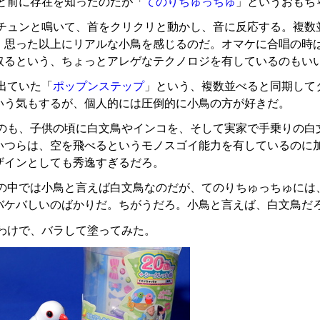
と前に存在を知ったのだが「
てのりちゅっちゅ
」というおもち
チュンと鳴いて、首をクリクリと動かし、音に反応する。複数
、思った以上にリアルな小鳥を感じるのだ。オマケに合唱の時は、
取るという、ちょっとアレゲなテクノロジを有しているのもい
出ていた「
ポップンステップ
」という、複数並べると同期して
いう気もするが、個人的には圧倒的に小鳥の方が好きだ。
のも、子供の頃に白文鳥やインコを、そして実家で手乗りの白
いつらは、空を飛べるというモノスゴイ能力を有しているのに
ザインとしても秀逸すぎるだろ。
の中では小鳥と言えば白文鳥なのだが、てのりちゅっちゅには
バケバしいのばかりだ。ちがうだろ。小鳥と言えば、白文鳥だ
わけで、バラして塗ってみた。