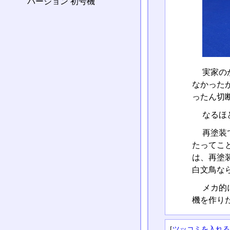
バージョン 初号機
実家の
なかった
ったん切
なるほ
再塗装
たってこ
は、再塗
白文鳥な
メカ的
機を作り
[
ツッコミを入れ