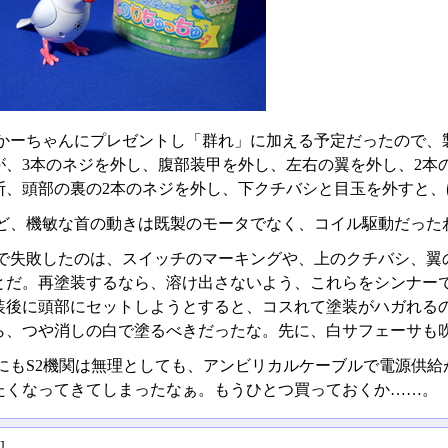
かーちゃんにプレゼントし「群れ」に加える予定だったので、
が、3本のネジを外し、腹部装甲を外し、左右の翼を外し、2本
断、頭部の裏の2本のネジを外し、下クチバシと目玉を外すと
ど、機敏な首の動きは既製のモータでなく、コイル駆動だった
で失敗したのは、スイッチのマーキングや、上のクチバシ、翼
とだ。再塗装するなら、溶け出さないよう、これらをシンナー
装後に頭部にセットしようとすると、コスれて塗装がハガれる
ら、つや消しの白で塗るべきだったな。先に、白サフェーサも
にもS2機関は無理としても、アンビリカルケーブルで電源供給
たくなってきてしまったなぁ。もうひとつ買っておくか……。
る
]