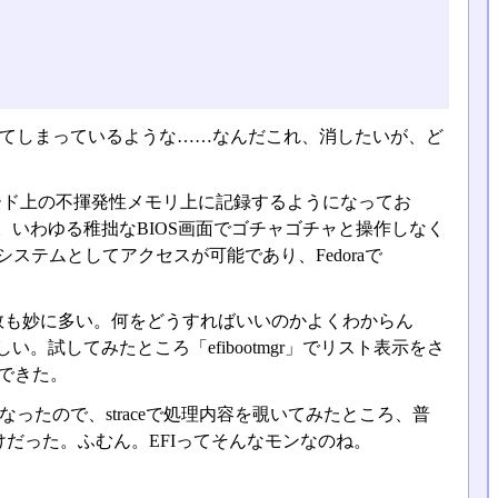
してしまっているような……なんだこれ、消したいが、ど
ード上の不揮発性メモリ上に記録するようになってお
。いわゆる稚拙なBIOS画面でゴチャゴチャと操作しなく
ステムとしてアクセスが可能であり、Fedoraで
数も妙に多い。何をどうすればいいのかよくわからん
い。試してみたところ「efibootmgr」でリスト表示をさ
とができた。
になったので、straceで処理内容を覗いてみたところ、普
だった。ふむん。EFIってそんなモンなのね。