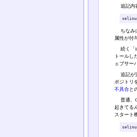
追記内
selinu
ちなみに
属性が付
続く「in
トールした
ェブサーバ
追記が完
ポジトリ
不具合
と
普通、
起きてる
スタート
selinu