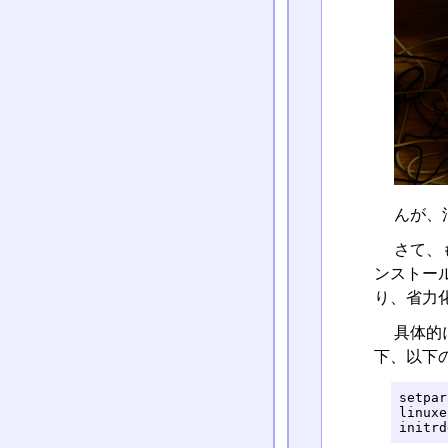
んが、
さて、
ンストール
り、省力
具体的に
下、以下
setpar
linuxe
initrd