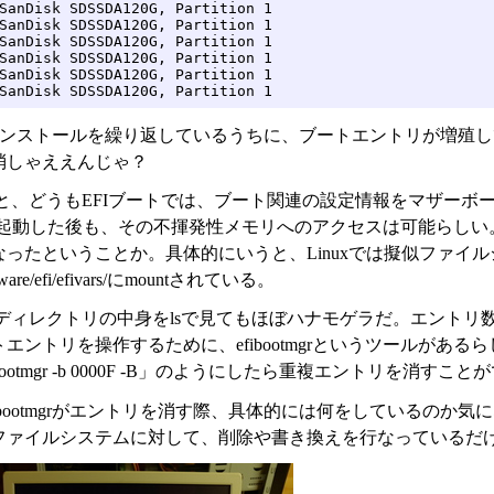
SanDisk SDSSDA120G, Partition 1

SanDisk SDSSDA120G, Partition 1

SanDisk SDSSDA120G, Partition 1

SanDisk SDSSDA120G, Partition 1

SanDisk SDSSDA120G, Partition 1

SanDisk SDSSDA120G, Partition 1
インストールを繰り返しているうちに、ブートエントリが増殖
消しゃええんじゃ？
と、どうもEFIブートでは、ブート関連の設定情報をマザーボ
が起動した後も、その不揮発性メモリへのアクセスは可能らしい
ったということか。具体的にいうと、Linuxでは擬似ファイルシ
rmware/efi/efivars/にmountされている。
ディレクトリの中身をlsで見てもほぼハナモゲラだ。エントリ
エントリを操作するために、efibootmgrというツールがあるらし
bootmgr -b 0000F -B」のようにしたら重複エントリを消すこ
ibootmgrがエントリを消す際、具体的には何をしているのか気
ファイルシステムに対して、削除や書き換えを行なっているだけ