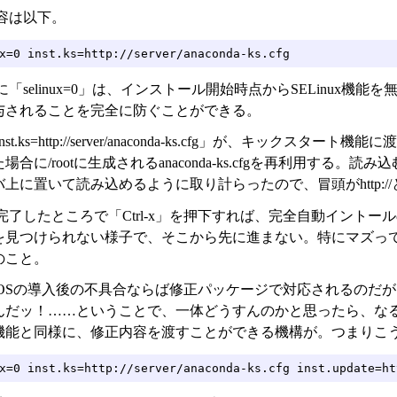
容は以下。
x=0 inst.ks=http://server/anaconda-ks.cfg
「selinux=0」は、インストール開始時点からSELinux
与されることを完全に防ぐことができる。
st.ks=http://server/anaconda-ks.cfg」が、キ
場合に/rootに生成されるanaconda-ks.cfgを再利用す
上に置いて読み込めるように取り計らったので、冒頭がhttp:/
了したところで「Ctrl-x」を押下すれば、完全自動イントール
を見つけられない様子で、そこから先に進まない。特にマズっ
のこと。
OSの導入後の不具合ならば修正パッケージで対応されるのだ
んだッ！……ということで、一体どうすんのかと思ったら、な
機能と同様に、修正内容を渡すことができる機構が。つまりこ
x=0 inst.ks=http://server/anaconda-ks.cfg inst.update=ht