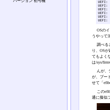
バージョン 初号機
UEFI: 
UEFI: 
UEFI: 
UEFI: 
UEFI: 
UEFI: 
OSの
うやって
調べる
り、OS
てもよくな
は/sys/fi
んが、
が、ブート
せて「efi
このef
通に擬似