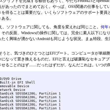
tsuスクリプトを完成する都合もあって、やたらFedora23とop
点があったのでまとめておく。やっぱ、OSS関連の仕事をして
きを得ることは重要だな。いくらソフトウェアのサポート要員とは
々ある。
え、ソフトウェアに関しても、角度を変えれば同じこと。
何年
、その反面、Windowsの操作に関しては、完全に素人以下に
ったく興味が湧かないAndroidも同じような状況。まぁ特段
そうと、気づきのひとつとはEFIブート。コンピュータが単細胞
今になって置き換えるものだ。EFIと言えば破廉恥なセキュア
させることのはず……だったはずだが、なんだこれは。いつの
D/DVD Drive

Built-in EFI Shell

emovable Device

etwork Device

SanDisk SDSSDA120G, Partition 1

SanDisk SDSSDA120G, Partition 1

SanDisk SDSSDA120G, Partition 1

SanDisk SDSSDA120G, Partition 1

SanDisk SDSSDA120G, Partition 1
