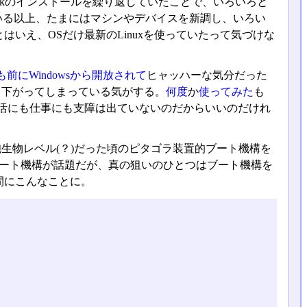
enstackのインストールを繰り返していたことで、いろいろと
いる以上、たまにはマシンやデバイスを新調し、いろい
いえ、OSだけ最新のLinuxを使っていたって気づけな
も前にWindowsから開放されて
ヒャッハーな気分だった
なり下がってしまっている気がする。
何度
か
使ってみた
も
、生活にも仕事にも支障は出ていないのだからいいのだけれ
生物レベル(？)だった頃のピタゴラ装置的ブート機構を
ブート機構が話題だが、真の狙いのひとつはブート機構を
間にこんなことに。