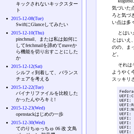
kugu
キックされないキックスター
気づいた
ト
ろと気づ
2015-12-08(Tue)
い点は多
SwiftにGlanceしてみたい
とはい
2015-12-10(Thu)
pinchmail、または私は如何に
とはいえ
してfetchmailを諦めてmaveか
のの、ま
ら機能を切り出すことにした
ど。
か
それは
2015-12-12(Sat)
ようやく
シルフィ到着して、バランス
チェアを考える
スッキリ
2015-12-22(Tue)
Fedora

バイナリファイルを比較した
UEFI:C
かったんやろキミ!
UEFI: 
UEFI:R
2015-12-23(Wed)
UEFI:N
openstackはじめの一歩
UEFI: 
UEFI: 
2015-12-30(Wed)
UEFI: 
UEFI: 
てのりちゅっちゅ 06 改 文鳥
UEFI: 