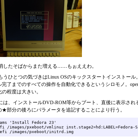
消したそばからまた増える……もぉええわ。
もうひとつの気づきはLinux OSのキックスタートインスト
完了までのすべての操作を自動化できるというシロモノ。open
化の程度は大きい。
は、インストールDVD-ROM等からブート、直後に表示されるメニュー
の★部分の後ろにパラメータを追記することにより行う。
ams 'Install Fedora 23'

fi /images/pxeboot/vmlinuz inst.stage2=hd:LABEL=Fedora-S
efi /images/pxeboot/initrd.img