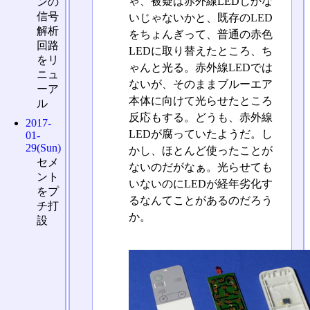
ゃ、被疑は赤外線LEDしかな
ンの
信号
いじゃないかと、既存のLED
解析
をちょんぎって、普通の赤色
回路
LEDに取り替えたところ、ち
をリ
ゃんと光る。赤外線LEDでは
ニュ
ないが、そのままブルーエア
ーア
本体に向けて光らせたところ
ル
反応もする。どうも、赤外線
2017-
LEDが腐っていたようだ。し
01-
29(Sun)
かし、ほとんど使ったことが
セメ
ないのだがなぁ。光らせても
ント
いないのにLEDが経年劣化す
をプ
るなんてことがあるのだろう
チ打
か。
設