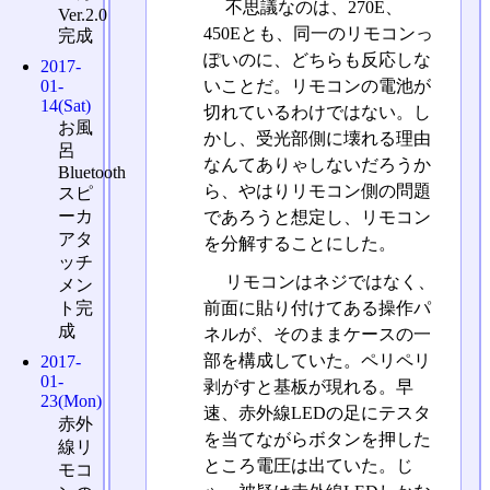
不思議なのは、270E、
Ver.2.0
450Eとも、同一のリモコンっ
完成
ぽいのに、どちらも反応しな
2017-
01-
いことだ。リモコンの電池が
14(Sat)
切れているわけではない。し
お風
かし、受光部側に壊れる理由
呂
なんてありゃしないだろうか
Bluetooth
ら、やはりリモコン側の問題
スピ
ーカ
であろうと想定し、リモコン
アタ
を分解することにした。
ッチ
リモコンはネジではなく、
メン
前面に貼り付けてある操作パ
ト完
成
ネルが、そのままケースの一
部を構成していた。ペリペリ
2017-
01-
剥がすと基板が現れる。早
23(Mon)
速、赤外線LEDの足にテスタ
赤外
を当てながらボタンを押した
線リ
ところ電圧は出ていた。じ
モコ