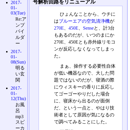
号解析回路をリニューアル
2017-
01-
03(Tue)
ひょんなことから、ウチに
Re:ア
は
ブルーエアの空気清浄機
が
ンプ
270E
、
450E
、
Sense
と、計3台
パイ
もあるのだが、いつのまにか
ルダ
270E、450Eとも赤外線リモコ
ー
ンが反応しなくなってしまっ
2017-
た。
01-
08(Sun)
まぁ、操作する必要性自体
明る
が低い機器なので、大した問
い玄
題ではないのだが、寝酒の際
関
にウィスキーの香りに反応し
2017-
01-
てゴーゴーやりだした場合
12(Thu)
に、寝床から出るのが面倒
お風
だ、という一点と、やはり技
呂
術者として原因が気になるの
mp3
で調べてみることにした。
スピ
ーカ