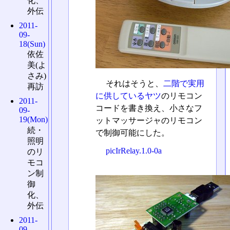
化、
外伝
2011-
09-
18(Sun)
依佐
美(よ
さみ)
それはそうと、
二階で実用
再訪
に供しているヤツ
のリモコン
2011-
コードを書き換え、小さなフ
09-
19(Mon)
ットマッサージャのリモコン
続・
で制御可能にした。
照明
picIrRelay.1.0-0a
のリ
モコ
ン制
御
化、
外伝
2011-
09-