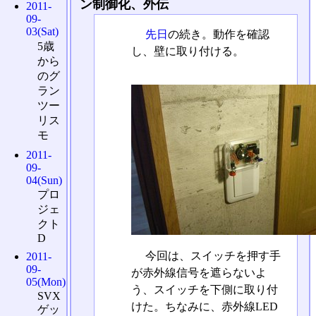
ン制御化、外伝
2011-
09-
03(Sat)
先日
の続き。動作を確認
5歳
し、壁に取り付ける。
から
のグ
ラン
ツー
リス
モ
2011-
09-
04(Sun)
プロ
ジェ
クト
D
今回は、スイッチを押す手
2011-
09-
が赤外線信号を遮らないよ
05(Mon)
う、スイッチを下側に取り付
SVX
けた。ちなみに、赤外線LED
ゲッ