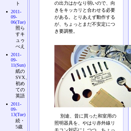
の出力はかなり弱いので、向
ト
きをキッカリと合わせる必要
2011-
09-
がある。とりあえず動作する
06(Tue)
が、ちょっとまだ不安定につ
照ら
き要調整。
すキ
ュゥ
べえ
2011-
09-
11(Sun)
紙の
SVX、
初め
ての
英語
2011-
09-
13(Tue)
別途、昔に買った和室用の
続・
照明器具を、やはり赤外線リ
5歳
モコン対応にしつつ、ちょっ