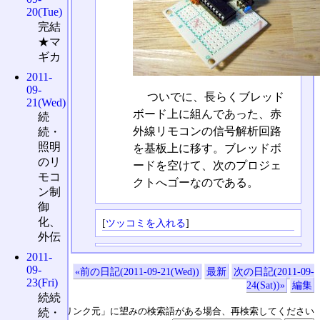
20(Tue)
完結
★マ
ギカ
2011-
09-
ついでに、長らくブレッド
21(Wed)
ボード上に組んであった、赤
続
外線リモコンの信号解析回路
続・
照明
を基板上に移す。ブレッドボ
のリ
ードを空けて、次のプロジェ
モコ
クトへゴーなのである。
ン制
御
化、
[
ツッコミを入れる
]
外伝
2011-
09-
«前の日記(2011-09-21(Wed))
最新
次の日記(2011-09-
23(Fri)
24(Sat))»
編集
続続
↑の「本日のリンク元」に望みの検索語がある場合、再検索してください
続・