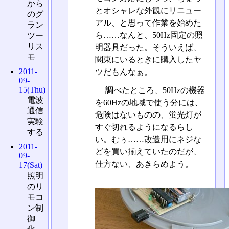
から
とオシャレな外観にリニュー
のグ
アル、と思って作業を始めた
ラン
ら……なんと、50Hz固定の照
ツー
リス
明器具だった。そういえば、
モ
関東にいるときに購入したヤ
2011-
ツだもんなぁ。
09-
15(Thu)
調べたところ、50Hzの機器
電波
を60Hzの地域で使う分には、
通信
危険はないものの、蛍光灯が
実験
すぐ切れるようになるらし
する
い。むぅ……改造用にネジな
2011-
どを買い揃えていたのだが、
09-
仕方ない、あきらめよう。
17(Sat)
照明
のリ
モコ
ン制
御