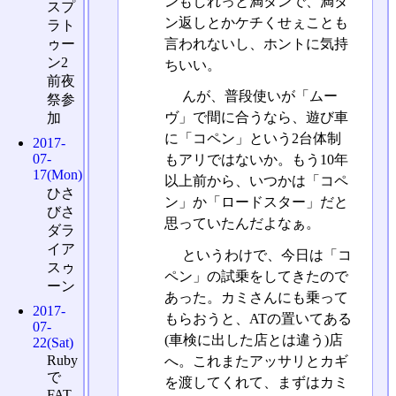
ンもしれっと満タンで、満タ
スプ
ン返しとかケチくせぇことも
ラト
言われないし、ホントに気持
ゥー
ン2
ちいい。
前夜
んが、普段使いが「ムー
祭参
ヴ」で間に合うなら、遊び車
加
に「コペン」という2台体制
2017-
07-
もアリではないか。もう10年
17(Mon)
以上前から、いつかは「コペ
ひさ
ン」か「ロードスター」だと
びさ
思っていたんだよなぁ。
ダラ
イア
というわけで、今日は「コ
スゥ
ペン」の試乗をしてきたので
ーン
あった。カミさんにも乗って
2017-
もらおうと、ATの置いてある
07-
(車検に出した店とは違う)店
22(Sat)
Ruby
へ。これまたアッサリとカギ
で
を渡してくれて、まずはカミ
FAT