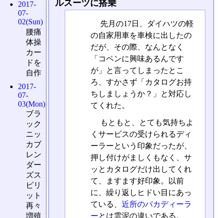
ルスーツに搭乗
2017-
07-
02(Sun)
先月の17日、ダイハツの軽
腰痛
の自家用車を車検に出したの
体操
だが、その際、なんとなく
カー
「コペンに興味あるんです
ドを
が」と言ってしまったとこ
自作
ろ、すかさず「カタログお持
2017-
ちしましょうか？」と対応し
07-
03(Mon)
てくれた。
ブラ
もともと、とても気持ちよ
ック
くサービスの受けられるディ
ニッ
カブ
ーラーという印象だったが、
レン
押し付けがましくもなく、サ
ダー
ッとカタログだけ出してくれ
ズス
て、ますます好印象。以前
ピリ
に、繰り返しヒドい目にあっ
ット
ている、
近所のバカディーラ
再々
ー
とは雲泥の違いである。
増殖