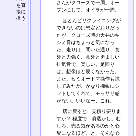
さんがクローズで一周。オー
を直
プンにして、オイラが一周。
接に
扱う
ほとんどリクライニングが
できないのは想定どおりだっ
たが、クローズ時の天井のキ
シミ音はちょっと気になっ
た。走りは、聞いた通り、意
外と力強く、意外と勇ましい
排気音で、楽しい。足回り
は、想像ほど硬くなかった。
また、セミオートマ操作も試
してみたが、かなり機敏にシ
フトしてくれて、モッサリ感
がない。いいなー、これ。
店に戻ると、見積り要りま
すか？ 程度で、肩透かし。む
しろ、売る気があるのかと心
配になるほど。と、そんな心