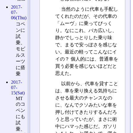
2017-
当然のように代車も手配し
07-
てくれたのだが、その代車の
06(Thu)
「ムーヴ」に乗ってびっく
コペ
ンに
り。なにこれ、バカ広いし、
試
静かでしっとりした乗り味
乗、
で、まるで安っぽさを感じな
モビ
い。最近の軽ってこんなにイ
ルス
イの？ 個人的には、普通車を
ーツ
買う必要を感じないほどだと
に搭
思えた。
乗
2017-
以前から、代車を貸すこと
07-
は、車を乗り換える気持ちに
15(Sat)
させる最大のチャンスなの
MT
のコ
に、なんでクソみたいな車を
ペン
押し付けてきたりするんだろ
にも
うと思っていたが、まさに術
試
中にハマった感じだ。ガソリ
乗、