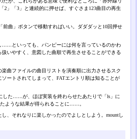
のだが、これらがある意味で便利なところに「赤外線リ
2」「3」と連続的に押せば、すぐさま123曲目の再生
前曲」ボタンで移動すればいい。ダダダッと10回押せ
回し……といっても、パンピーには何を言っているのかわ
ろ扱いやすく、意図した曲順で再生させることができる
の楽曲ファイルの曲目リストを演奏順に出力させるスク
順にソートされてしまって、FATエントリ順は知ることが
にした……が、ほぼ実装を終わらせたあたりで「ls」に
も似たような結果が得られることに……。
し、それなりに楽しかったのでよしとしよう。mountし