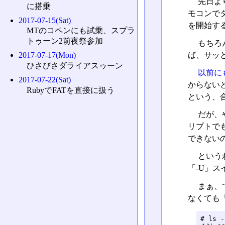
先日よ
に搭乗
モコンで
2017-07-15(Sat)
を開始す
MTのコペンにも試乗、スプラ
トゥーン2前夜祭参加
もちろ
ば、サッ
2017-07-17(Mon)
ひさびさダライアスゥーン
以前に
2017-07-22(Sat)
からない
RubyでFATを直接に扱う
という、
だが、
リプトでも
できない
という
「-U」
まぁ、
なくても
# ls -