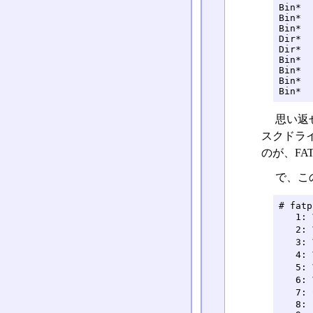
Bin*  
Bin*  
Bin*  
Dir*  
Dir*  
Bin*  
Bin*  
Bin*  
Bin*  
思い返
スクドライ
のが、FA
で、こ
# fatp
   1:
   2:
   3:
   4:
   5:
   6:
   7
   8: 