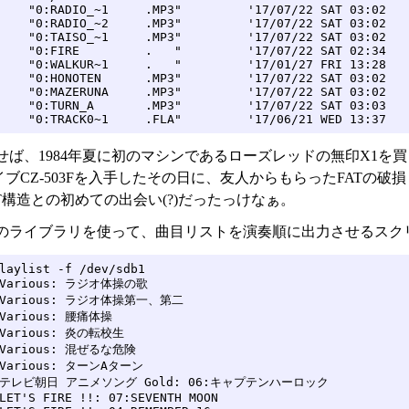
    "0:RADIO_~1     .MP3"         '17/07/22 SAT 03:02   
    "0:RADIO_~2     .MP3"         '17/07/22 SAT 03:02   
    "0:TAISO_~1     .MP3"         '17/07/22 SAT 03:02   
    "0:FIRE         .   "         '17/07/22 SAT 02:34   
    "0:WALKUR~1     .   "         '17/01/27 FRI 13:28   
    "0:HONOTEN      .MP3"         '17/07/22 SAT 03:02   
    "0:MAZERUNA     .MP3"         '17/07/22 SAT 03:02   
    "0:TURN_A       .MP3"         '17/07/22 SAT 03:03   
    "0:TRACK0~1     .FLA"         '17/06/21 WED 13:37   
せば、1984年夏に初のマシンであるローズレッドの無印X1を買
ブCZ-503Fを入手したその日に、友人からもらったFATの
T構造との初めての出会い(?)だったっけなぁ。
のライブラリを使って、曲目リストを演奏順に出力させるスク
laylist -f /dev/sdb1

 Various: ラジオ体操の歌

 Various: ラジオ体操第一、第二

 Various: 腰痛体操

 Various: 炎の転校生

 Various: 混ぜるな危険

 Various: ターンAターン

: テレビ朝日 アニメソング Gold: 06:キャプテンハーロック

LET'S FIRE !!: 07:SEVENTH MOON
