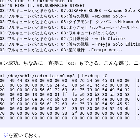
LET'S FIRE !!: 04:REMEMBER 16

LET'S FIRE !!: 08:SUBMARINE STREET

 03:ワルキューレがとまらない: 07:GIRAFFE BLUES ～Kaname Solo Re
: 03:ワルキューレがとまらない: 06:僕らの戦場 ～Mikumo Solo～

: 03:ワルキューレがとまらない: 05:ダイアモンド クレバス ～Mikumo Ve
: 03:ワルキューレがとまらない: 01:ようこそ! ワルキューレ・ワールドへ

: 03:ワルキューレがとまらない: 08:ワルキューレがとまらない

: 03:ワルキューレがとまらない: 02:涙目爆発音 ～with Claire～

 03:ワルキューレがとまらない: 04:僕らの戦場 ～Freyja Solo Editio
: 03:ワルキューレがとまらない: 03:星間飛行 ～Freyja Ver.～
ョン成功。ちなみに、直接に「cat」もできる。こんな感じ。ニ
at /dev/sdb1:/radio_taiso0.mp3 | hexdump -C

00  49 44 33 03 00 00 00 00  03 76 54 50 45 31 00 00  |I
10  00 05 00 00 00 56 2e 41  00 54 41 4c 42 00 00 00  |.
20  09 00 00 00 56 61 72 69  6f 75 73 00 54 49 54 32  |.
30  00 00 00 13 00 00 01 ff  fe e9 30 b8 30 aa 30 53  |.
40  4f cd 64 6e 30 4c 6b 00  00 54 43 4f 4e 00 00 00  |O
50  09 00 00 00 56 61 72 69  6f 75 73 00 54 59 45 52  |.
60  00 00 00 06 00 00 00 31  39 37 30 00 54 52 43 4b  |.
70  00 00 00 05 00 00 00 33  2f 36 00 00 00 00 00 00  |.
80  00 00 00 00 00 00 00 00  00 00 00 00 00 00 00 00  |.
ージ
を置いておく。