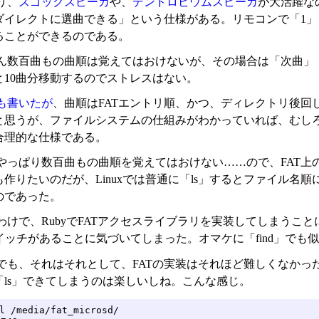
り、
ズゴックスピーカ
や、
デンドロビウムスピーカ
が大活躍な
ダイレクトに選曲できる」という仕様がある。リモコンで「1」「
ることができるのである。
ん数百曲もの曲順は覚えてはおけないが、その場合は「次曲」「
と10曲分移動するのでストレスはない。
も書いたが
、曲順はFATエントリ順、かつ、ディレクトリ後
と思うが、ファイルシステムの仕組みがわかっていれば、むし
合理的な仕様である。
やっぱり数百曲もの曲順を覚えてはおけない……ので、FAT上
作りたいのだが、Linuxでは普通に「ls」するとファイル名
のであった。
わけで、RubyでFATアクセスライブラリを実装してしまうこと
スイッチがあることに気づいてしまった。オマケに「find」で
でも、それはそれとして、FATの実装はそれほど難しくなかった
「ls」できてしまうのは楽しいしね。こんな感じ。
l /media/fat_microsd/
