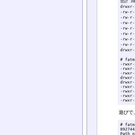
合計 38
drwxr-
-rw-r-
-rw-r-
-rw-r-
-rw-r-
-rw-r-
-rw-r-
-rw-r-
drwxr-
# fatm
-rwxr-
-rwxr-
-rwxr-
drwxr-
drwxr-
-rwxr-
-rwxr-
-rwxr-
-rwxr-
遊びで、
# fatm
892744
Path n