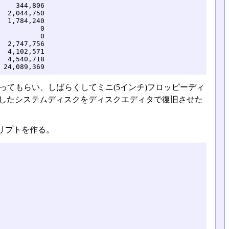
    344,806

  2,044,750

  1,784,240

          0

          0

  2,747,756

  4,102,571

  4,540,718

 24,089,369
ってもらい、しばらくしてミニ(5インチ)フロッピーディ
破損したシステムディスクをディスクエディタで復旧させた
リプトを作る。