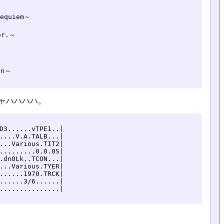
quiem～

r.～

n～

ャハハハハ。
D3......vTPE1..|

....V.A.TALB...|

...Various.TIT2|

.........0.0.0S|

.dn0Lk..TCON...|

...Various.TYER|

......1970.TRCK|

......3/6......|

...............|
