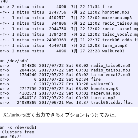
748

xr-x 2 mitsu mitsu     4096  7月 22 11:34 fire

-r-- 1 mitsu mitsu  2747756  7月 22 12:02 honoten.mp3

-r-- 1 mitsu mitsu  4102571  7月 22 12:02 mazeruna.mp3

-r-- 1 mitsu mitsu   344806  7月 22 12:02 radio_taiso0.mp
-r-- 1 mitsu mitsu  2044750  7月 22 12:02 radio_taiso1.mp
-r-- 1 mitsu mitsu  1784240  7月 22 12:02 taiso_vocal2.mp
-r-- 1 mitsu mitsu 24089369  6月 21 22:37 track06.cdda.fl
-r-- 1 mitsu mitsu  4540718  7月 22 12:03 turn_a.mp3

xr-x 2 mitsu mitsu     4096  1月 27 22:28 walkure03

an /dev/sdb1

xr-x     344806 2017/07/22 Sat 03:02 radio_taiso0.mp3

xr-x    2044750 2017/07/22 Sat 03:02 radio_taiso1.mp3

xr-x    1784240 2017/07/22 Sat 03:02 taiso_vocal2.mp3

xr-x          0 2017/07/22 Sat 02:34 fire

xr-x          0 2017/01/27 Fri 13:28 walkure03

xr-x    2747756 2017/07/22 Sat 03:02 honoten.mp3

xr-x    4102571 2017/07/22 Sat 03:02 mazeruna.mp3

xr-x    4540718 2017/07/22 Sat 03:03 turn_a.mp3

xr-x   24089369 2017/06/21 Wed 13:37 track06.cdda.flac
X1/turboっぽく出力できるオプションもつけてみた。
an -x /dev/sdb1

 Clusters free

ame "0:/"
