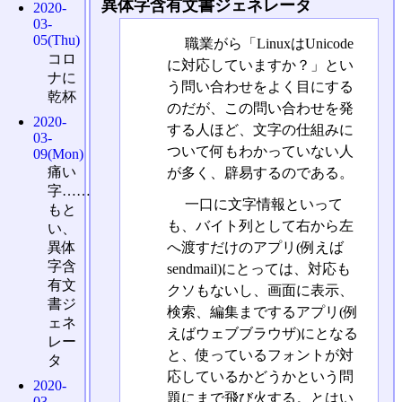
異体字含有文書ジェネレータ
2020-
03-
05(Thu)
職業がら「LinuxはUnicode
コロ
に対応していますか？」とい
ナに
う問い合わせをよく目にする
乾杯
のだが、この問い合わせを発
2020-
する人ほど、文字の仕組みに
03-
ついて何もわかっていない人
09(Mon)
痛い
が多く、辟易するのである。
字……
一口に文字情報といって
もと
も、バイト列として右から左
い、
へ渡すだけのアプリ(例えば
異体
字含
sendmail)にとっては、対応も
有文
クソもないし、画面に表示、
書ジ
検索、編集までするアプリ(例
ェネ
えばウェブブラウザ)にとなる
レー
と、使っているフォントが対
タ
応しているかどうかという問
2020-
題にまで飛び火する。とはい
03-