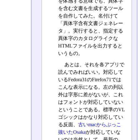
を体感する意味でも、異体字
を含む文書を生成するツール
を自作してみた。名付けて
「異体字含有文書ジェネレー
タ」。実行すると、指定する
異体字のカタログライクな
HTMLファイルを出力すると
いうもの。
あとは、それを各アプリで
読んでみればいい。対応して
いるFedora31のFirefox71では
こんな表示になる。左の列以
外は字形に差がないが、これ
はフォントが対応していない
ということである。標準のVL
ゴシックはかなり対応してい
る反面、
古いmacからぶっこ
抜いたOsaka
が対応していな
いのは当然として、最新の