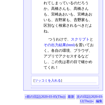
れてしまっているのだろう
か。高橋さんも、髙橋さん
も、宮崎あおいも、宮﨑あお
いも、吉野家も、𠮷野家も、
区別なく検索されるべきだよ
ね。
つうわけで、
スクリプト
と
その出力結果(html)
を置いてお
く。各自の環境、ブラウザ、
アプリでアクセスするなど
し、この先は君の目で確かめ
てくれ！
[
ツッコミを入れる
]
«前の日記(2020-03-05(Thu))
最新
次の日記(2020-03-
12(Thu))»
編集