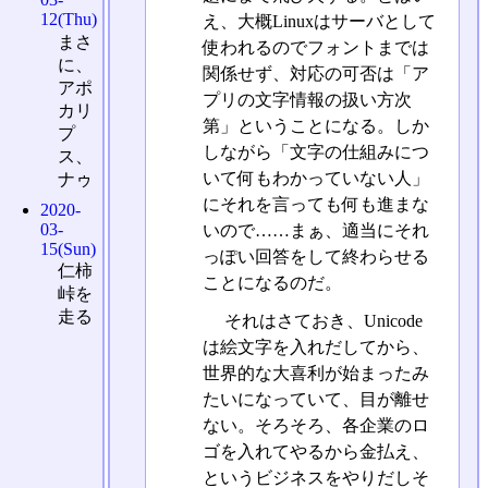
12(Thu)
え、大概Linuxはサーバとして
まさ
使われるのでフォントまでは
に、
関係せず、対応の可否は「ア
アポ
プリの文字情報の扱い方次
カリ
第」ということになる。しか
プ
しながら「文字の仕組みにつ
ス、
いて何もわかっていない人」
ナゥ
にそれを言っても何も進まな
2020-
03-
いので……まぁ、適当にそれ
15(Sun)
っぽい回答をして終わらせる
仁柿
ことになるのだ。
峠を
走る
それはさておき、Unicode
は絵文字を入れだしてから、
世界的な大喜利が始まったみ
たいになっていて、目が離せ
ない。そろそろ、各企業のロ
ゴを入れてやるから金払え、
というビジネスをやりだしそ