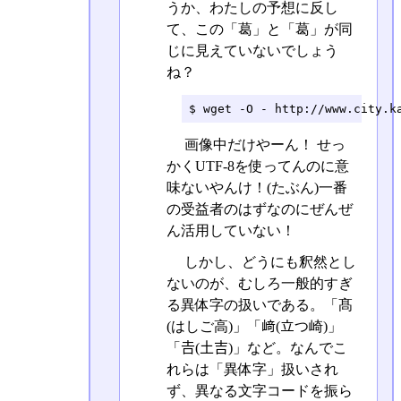
うか、わたしの予想に反し
て、この「葛」と「葛󠄁」が同
じに見えていないでしょう
ね？
$ wget -O - http://www.city.k
画像中だけやーん！ せっ
かくUTF-8を使ってんのに意
味ないやんけ！(たぶん)一番
の受益者のはずなのにぜんぜ
ん活用していない！
しかし、どうにも釈然とし
ないのが、むしろ一般的すぎ
る異体字の扱いである。「髙
(はしご高)」「﨑(立つ崎)」
「𠮷(土吉)」など。なんでこ
れらは「異体字」扱いされ
ず、異なる文字コードを振ら