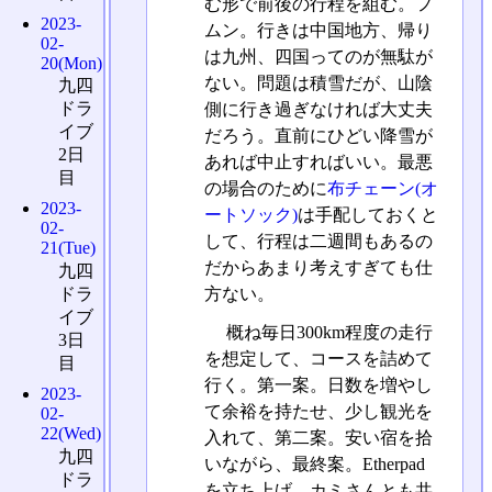
む形で前後の行程を組む。フ
2023-
ムン。行きは中国地方、帰り
02-
は九州、四国ってのが無駄が
20(Mon)
ない。問題は積雪だが、山陰
九四
ドラ
側に行き過ぎなければ大丈夫
イブ
だろう。直前にひどい降雪が
2日
あれば中止すればいい。最悪
目
の場合のために
布チェーン(オ
2023-
ートソック)
は手配しておくと
02-
して、行程は二週間もあるの
21(Tue)
だからあまり考えすぎても仕
九四
方ない。
ドラ
イブ
概ね毎日300km程度の走行
3日
を想定して、コースを詰めて
目
行く。第一案。日数を増やし
2023-
て余裕を持たせ、少し観光を
02-
22(Wed)
入れて、第二案。安い宿を拾
九四
いながら、最終案。Etherpad
ドラ
を立ち上げ、カミさんとも共