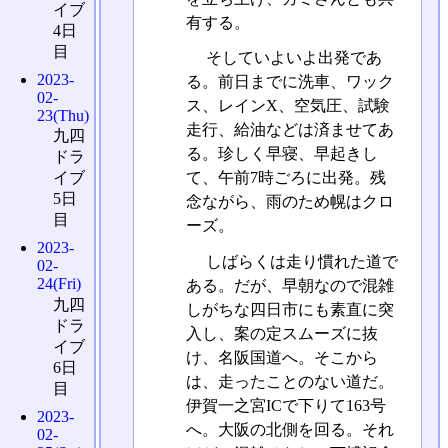
イブ
有する。
4日
目
そしていよいよ出発であ
2023-
る。前日までに洗車、ワック
02-
ス、レインX、空気圧、試験
23(Thu)
走行、給油などは済ませてあ
九四
る。珍しく早寝、早起きし
ドラ
イブ
て、午前7時ごろに出発。残
5日
念ながら、雨のため幌はクロ
目
ーズ。
2023-
しばらくは走り慣れた道で
02-
24(Fri)
ある。だが、早朝なので混雑
九四
しがちな四日市にも素直に突
ドラ
入し、案の定スムーズに抜
イブ
け、名阪国道へ。そこから
6日
は、走ったことのない道だ。
目
伊賀一之宮ICで下りて163号
2023-
へ。大阪の北側を回る。それ
02-