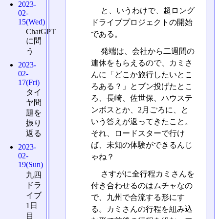
2023-
と、いうわけで、超ロング
02-
15(Wed)
ドライブプロジェクトの開始
ChatGPT
である。
に問
う
発端は、会社から二週間の
連休をもらえるので、カミさ
2023-
02-
んに「どこか旅行したいとこ
17(Fri)
ろある？」とブン投げたとこ
タイ
ろ、長崎、佐世保、ハウステ
ヤ問
ンボスとか、2月ごろに、と
題を
いう答えが返ってきたこと。
振り
それ、ロードスターで行け
返る
ば、未知の体験ができるんじ
2023-
02-
ゃね？
19(Sun)
さすがに全行程カミさんを
九四
ドラ
付き合わせるのはムチャなの
イブ
で、九州で合流する形にす
1日
る。カミさんの行程を組み込
目