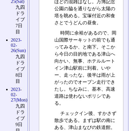
25(Sat)
ほどの混雑はなし。万博記念
九四
公園の脇を通りながら太陽の
ドラ
塔を眺める。宝塚付近の和食
イブ
さとでうどんの昼食。
7日
目
時間に余裕があるので、岡
山国際サーキットの前でも通
2023-
02-
ってみるか、と南下。そこか
26(Sun)
ら今日の目的地である津山へ
九四
向かい、無事、ホテルルート
ドラ
イン津山駅前に到着。いや
イブ
ー、走ったな。後半は雨が上
8日
目
がったのでオープン走行でき
たし。ちなみに、基本、高速
2023-
02-
道路は使わないポリシであ
27(Mon)
る。
九四
ドラ
チェックイン後、すかさず
イブ
散歩である。まずは駅の南に
9日
ある、津山まなびの鉄道館。
目