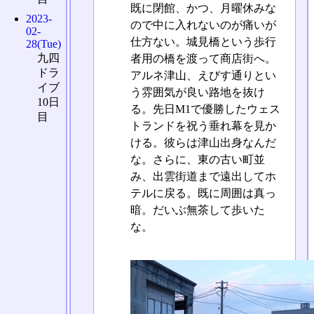
既に閉館、かつ、月曜休みな
2023-
ので中に入れないのが痛いが
02-
仕方ない。城見橋という歩行
28(Tue)
九四
者用の橋を渡って商店街へ。
ドラ
アルネ津山、えびす通りとい
イブ
う雰囲気が良い路地を抜け
10日
る。先日M1で優勝したウェス
目
トランドを祝う垂れ幕を見か
ける。彼らは津山出身なんだ
な。さらに、東の古い町並
み、出雲街道まで遠出してホ
テルに戻る。既に周囲は真っ
暗。だいぶ無茶して歩いた
な。