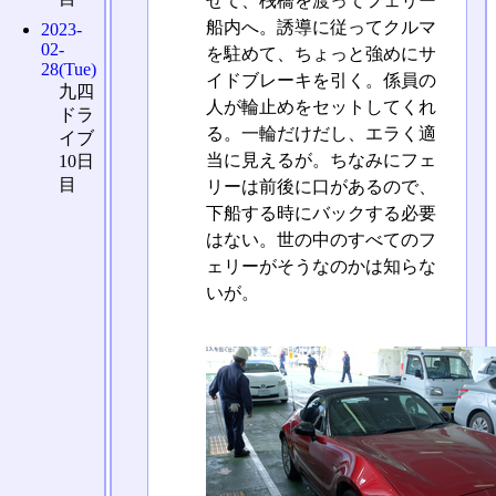
せて、桟橋を渡ってフェリー
船内へ。誘導に従ってクルマ
2023-
02-
を駐めて、ちょっと強めにサ
28(Tue)
イドブレーキを引く。係員の
九四
人が輪止めをセットしてくれ
ドラ
る。一輪だけだし、エラく適
イブ
当に見えるが。ちなみにフェ
10日
目
リーは前後に口があるので、
下船する時にバックする必要
はない。世の中のすべてのフ
ェリーがそうなのかは知らな
いが。