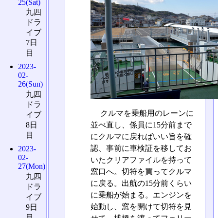
25(Sat)
九四
ドラ
イブ
7日
目
2023-
02-
26(Sun)
九四
ドラ
クルマを乗船用のレーンに
イブ
8日
並べ直し、係員に15分前まで
目
にクルマに戻ればいい旨を確
認、事前に車検証を移してお
2023-
02-
いたクリアファイルを持って
27(Mon)
窓口へ。切符を買ってクルマ
九四
に戻る。出航の15分前くらい
ドラ
に乗船が始まる。エンジンを
イブ
始動し、窓を開けて切符を見
9日
目