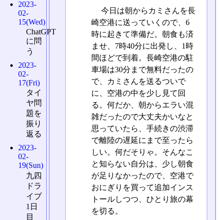
2023-
今日は朝からカミさんを長
02-
15(Wed)
崎空港に送っていくので、6
ChatGPT
時に起きて準備だ。朝食も済
に問
ませ、7時40分に出発し、1時
う
間ほどで到着。長崎空港の駐
2023-
車場は30分まで無料だったの
02-
で、カミさんを送るついで
17(Fri)
タイ
に、空港の中を少し見て回
ヤ問
る。何だか、朝からエラい混
題を
雑だったので大丈夫かいなと
振り
思っていたら、手続きの渋滞
返る
で離陸の遅延にまで至ったら
2023-
しい。何だそりゃ。そんなこ
02-
と知らない自分は、少し朝食
19(Sun)
が足りなかったので、空港で
九四
ドラ
おにぎりを買って追加インス
イブ
トールしつつ、ひとり旅の幕
1日
を切る。
目