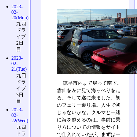
2023-
02-
20(Mon)
九四
ドラ
イブ
2日
目
2023-
02-
21(Tue)
九四
ドラ
諫早市内まで戻って南下。
イブ
雲仙を左に見て海っぺりを走
3日
る。そして遂に来ました。初
目
のフェリー乗り場。人生で初
2023-
じゃないかな。クルマと一緒
02-
に海を越えるのは。事前に乗
22(Wed)
九四
り方についての情報をサイト
ドラ
で仕入れていたが、まずは一