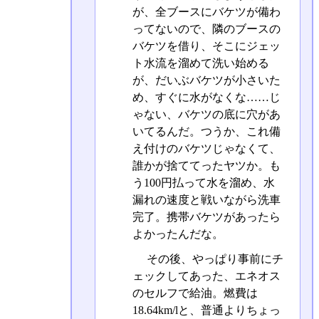
が、全ブースにバケツが備わ
ってないので、隣のブースの
バケツを借り、そこにジェッ
ト水流を溜めて洗い始める
が、だいぶバケツが小さいた
め、すぐに水がなくな……じ
ゃない、バケツの底に穴があ
いてるんだ。つうか、これ備
え付けのバケツじゃなくて、
誰かが捨ててったヤツか。も
う100円払って水を溜め、水
漏れの速度と戦いながら洗車
完了。携帯バケツがあったら
よかったんだな。
その後、やっぱり事前にチ
ェックしてあった、エネオス
のセルフで給油。燃費は
18.64km/lと、普通よりちょっ