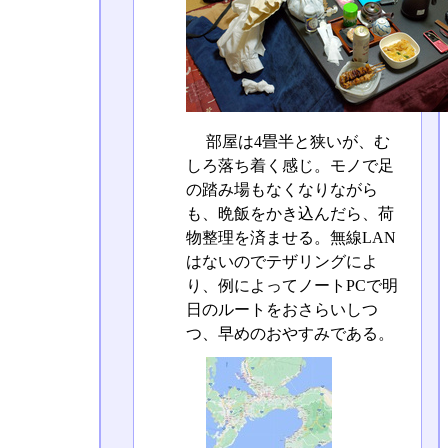
部屋は4畳半と狭いが、む
しろ落ち着く感じ。モノで足
の踏み場もなくなりながら
も、晩飯をかき込んだら、荷
物整理を済ませる。無線LAN
はないのでテザリングによ
り、例によってノートPCで明
日のルートをおさらいしつ
つ、早めのおやすみである。