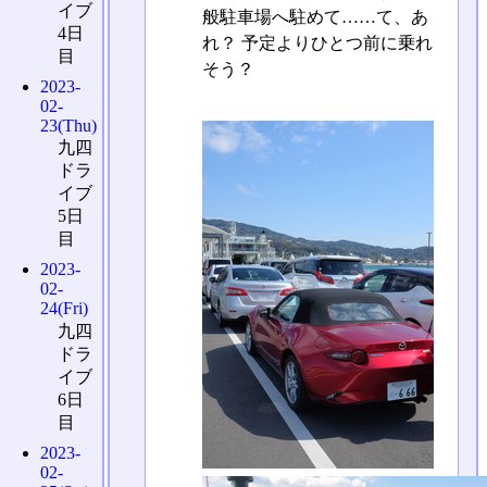
イブ
般駐車場へ駐めて……て、あ
4日
れ？ 予定よりひとつ前に乗れ
目
そう？
2023-
02-
23(Thu)
九四
ドラ
イブ
5日
目
2023-
02-
24(Fri)
九四
ドラ
イブ
6日
目
2023-
02-