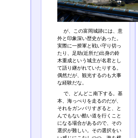
が、この富岡城跡には、意
外と印象深い歴史があった。
実際に一揆軍と戦い守り切っ
たり、足助(近所だ)出身の鈴
木重成という城主が名君とし
て語り継がれていたりする。
偶然だが、観光するのも大事
な経験だな。
で、どんどこ南下する。基
本、海っぺりを走るのだが、
それをガンバリすぎると、と
んでもない酷い道を行くこと
になる場合があるので、その
選択が難しい。その選択をい
い感じにこなしつつ、海を横