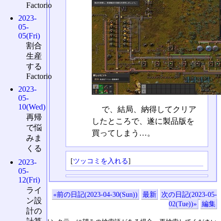
Factorio
2023-
05-
05(Fri)
割合
生産
する
Factorio
2023-
05-
10(Wed)
で、結局、納得してクリア
再帰
したところで、遂に製品版を
で悩
買ってしまう…。
みま
くる
[
ツッコミを入れる
]
2023-
05-
12(Fri)
ライ
«前の日記(2023-04-30(Sun))
最新
次の日記(2023-05-
ン設
02(Tue))»
編集
計の