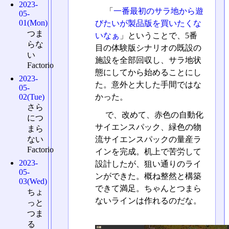
2023-
「
一番最初のサラ地から遊
05-
01(Mon)
びたいが製品版を買いたくな
つま
いなぁ
」ということで、5番
らな
目の体験版シナリオの既設の
い
施設を全部回収し、サラ地状
Factorio
態にしてから始めることにし
2023-
た。意外と大した手間ではな
05-
かった。
02(Tue)
さら
で、改めて、赤色の自動化
につ
サイエンスパック、緑色の物
まら
流サイエンスパックの量産ラ
ない
Factorio
インを完成。机上で苦労して
2023-
設計したが、狙い通りのライ
05-
ンができた。概ね整然と構築
03(Wed)
できて満足。ちゃんとつまら
ちょ
ないラインは作れるのだな。
っと
つま
る