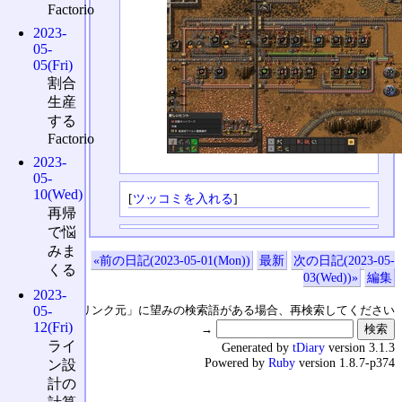
Factorio
2023-
05-
05(Fri)
割合
生産
する
Factorio
2023-
05-
10(Wed)
[
ツッコミを入れる
]
再帰
で悩
みま
«前の日記(2023-05-01(Mon))
最新
次の日記(2023-05-
くる
03(Wed))»
編集
2023-
↑の「本日のリンク元」に望みの検索語がある場合、再検索してください
05-
12(Fri)
→
ライ
Generated by
tDiary
version 3.1.3
Powered by
Ruby
version 1.8.7-p374
ン設
計の