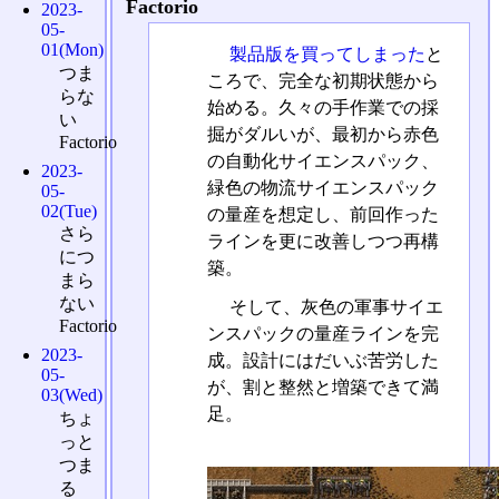
Factorio
2023-
05-
01(Mon)
製品版を買ってしまった
と
つま
ころで、完全な初期状態から
らな
始める。久々の手作業での採
い
掘がダルいが、最初から赤色
Factorio
の自動化サイエンスパック、
2023-
緑色の物流サイエンスパック
05-
02(Tue)
の量産を想定し、前回作った
さら
ラインを更に改善しつつ再構
につ
築。
まら
ない
そして、灰色の軍事サイエ
Factorio
ンスパックの量産ラインを完
2023-
成。設計にはだいぶ苦労した
05-
が、割と整然と増築できて満
03(Wed)
足。
ちょ
っと
つま
る