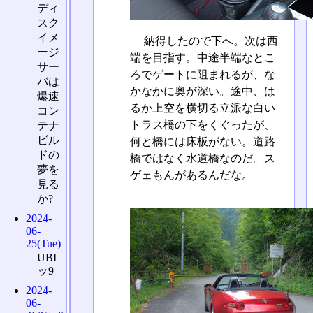
ディ
スク
イメ
納得したので下へ。次は西
ージ
端を目指す。中途半端なとこ
サー
ろでゲートに阻まれるが、な
バは
かなかに奥が深い。途中、は
爆速
るか上空を横切る立派な白い
コン
トラス橋の下をくぐったが、
テナ
ビル
何と橋には床板がない。道路
ドの
橋ではなく水道橋なのだ。ス
夢を
ゲェもんがあるんだな。
見る
か?
2024-
06-
25(Tue)
UBI
ッ9
2024-
06-