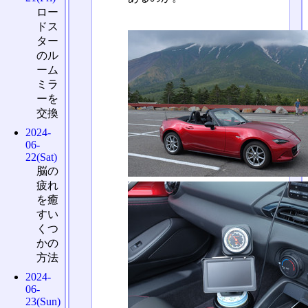
ロー
ドス
ター
のル
ーム
ミラ
ーを
交換
2024-
06-
22(Sat)
脳の
疲れ
を癒
すい
くつ
かの
方法
2024-
06-
23(Sun)