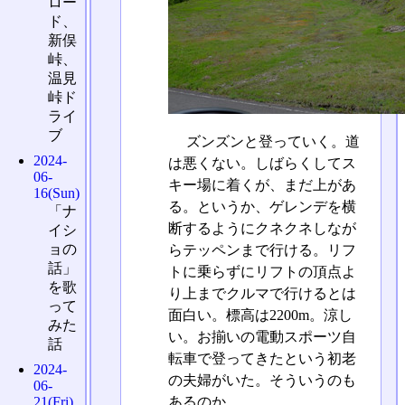
ロー
ド、
新俣
峠、
温見
峠ド
ライ
ブ
ズンズンと登っていく。道
2024-
は悪くない。しばらくしてス
06-
キー場に着くが、まだ上があ
16(Sun)
る。というか、ゲレンデを横
「ナ
断するようにクネクネしなが
イシ
ョの
らテッペンまで行ける。リフ
話」
トに乗らずにリフトの頂点よ
を歌
り上までクルマで行けるとは
って
面白い。標高は2200m。涼し
みた
い。お揃いの電動スポーツ自
話
転車で登ってきたという初老
2024-
の夫婦がいた。そういうのも
06-
あるのか。
21(Fri)