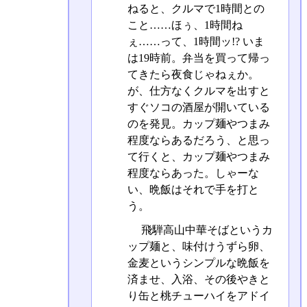
ねると、クルマで1時間との
こと……ほぅ、1時間ね
ぇ……って、1時間ッ!? いま
は19時前。弁当を買って帰っ
てきたら夜食じゃねぇか。
が、仕方なくクルマを出すと
すぐソコの酒屋が開いている
のを発見。カップ麺やつまみ
程度ならあるだろう、と思っ
て行くと、カップ麺やつまみ
程度ならあった。しゃーな
い、晩飯はそれで手を打と
う。
飛騨高山中華そばというカ
ップ麺と、味付けうずら卵、
金麦というシンプルな晩飯を
済ませ、入浴、その後やきと
り缶と桃チューハイをアドイ