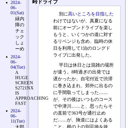
峠ドライブ
2024-
06-
01(Sat)
別に
高いところを目指した
緑内
わけではないが、真夏になる
障の
前にオープンドライブを楽し
チェ
もうと、いくつかの道に対す
ック
るリベンジも含め、臨時の休
しょ
日を利用して1泊のロングド
ーめ
ライブに出発した。
2024-
06-
平日は休日とは混雑の場所
04(Tue)
が違う。8時過ぎの出発では
A
HUGE
遅かったか。自宅付近で渋滞
SCREEN
に巻き込まれ、郊外に出るの
S2721NX
に手間取ってしまった……
IS
APPROACHING
が、その後はいつものコース
FAST
で中津川……と、思ったらそ
2024-
の直前で363号が通行止め
06-
だ……が、険道にはよくある
11(Tue)
こと。根の上の別荘地を抜
太郎