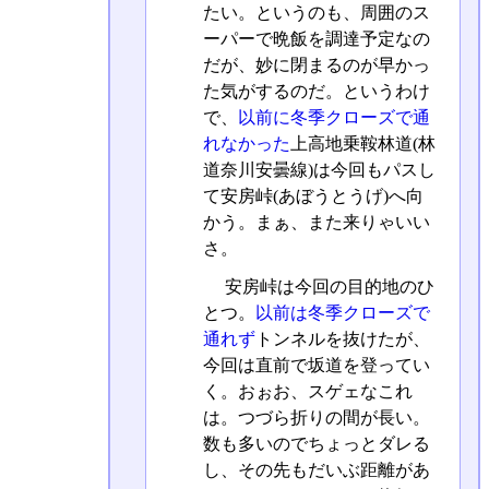
たい。というのも、周囲のス
ーパーで晩飯を調達予定なの
だが、妙に閉まるのが早かっ
た気がするのだ。というわけ
で、
以前に冬季クローズで通
れなかった
上高地乗鞍林道(林
道奈川安曇線)は今回もパスし
て安房峠(あぼうとうげ)へ向
かう。まぁ、また来りゃいい
さ。
安房峠は今回の目的地のひ
とつ。
以前は冬季クローズで
通れず
トンネルを抜けたが、
今回は直前で坂道を登ってい
く。おぉお、スゲェなこれ
は。つづら折りの間が長い。
数も多いのでちょっとダレる
し、その先もだいぶ距離があ