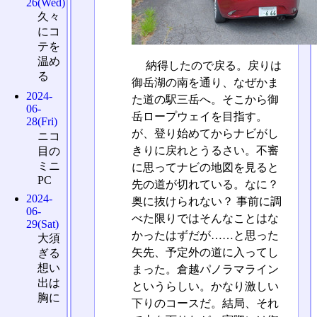
26(Wed)
久々
にコ
テを
温め
納得したので戻る。戻りは
る
御岳湖の南を通り、なぜかま
2024-
た道の駅三岳へ。そこから御
06-
岳ロープウェイを目指す。
28(Fri)
が、登り始めてからナビがし
ニコ
きりに戻れとうるさい。不審
目の
ミニ
に思ってナビの地図を見ると
PC
先の道が切れている。なに？
2024-
奥に抜けられない？ 事前に調
06-
べた限りではそんなことはな
29(Sat)
かったはずだが……と思った
大須
矢先、予定外の道に入ってし
ぎる
想い
まった。倉越パノラマライン
出は
というらしい。かなり激しい
胸に
下りのコースだ。結局、それ