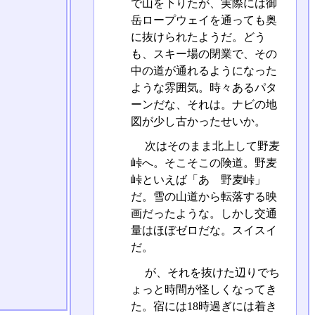
で山を下りたが、実際には御
岳ロープウェイを通っても奥
に抜けられたようだ。どう
も、スキー場の閉業で、その
中の道が通れるようになった
ような雰囲気。時々あるパタ
ーンだな、それは。ナビの地
図が少し古かったせいか。
次はそのまま北上して野麦
峠へ。そこそこの険道。野麦
峠といえば「あゝ野麦峠」
だ。雪の山道から転落する映
画だったような。しかし交通
量はほぼゼロだな。スイスイ
だ。
が、それを抜けた辺りでち
ょっと時間が怪しくなってき
た。宿には18時過ぎには着き