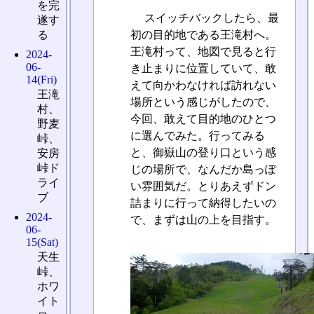
を完
スイッチバックしたら、最
遂す
初の目的地である王滝村へ。
る
王滝村って、地図で見ると行
2024-
06-
き止まりに位置していて、敢
14(Fri)
えて向かわなければ訪れない
王滝
場所という感じがしたので、
村、
今回、敢えて目的地のひとつ
野麦
に選んでみた。行ってみる
峠、
と、御嶽山の登り口という感
安房
峠ド
じの場所で、なんだか島っぽ
ライ
い雰囲気だ。とりあえずドン
ブ
詰まりに行って納得したいの
2024-
で、まずは山の上を目指す。
06-
15(Sat)
天生
峠、
ホワ
イト