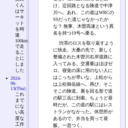
くん
け、迂回路となる険道で中津
はサ
川へ。あれ、この道はWRCの
ーキ
SSだった道じゃなかったか
ット
な？ 無事、木曽高速という異
を時
名を持つ19号へ乗る。
速
100km
渋滞のロスを取り返すよう
で走
に快走。大桑の先で、新しく
るこ
整備された木曽川右岸道路に
とに
入ってみる。交通量はほぼゼ
しま
した
ロ。寝覚の床に用のない人に
はこっちが早いな。上松から
2024-
06-
は上松御岳線へ。再び、そこ
13(Thu)
そこの険道。裏を回る形で道
これ
の駅三岳に到着。ちょうど昼
まで
時だが、この道の駅にはレス
にな
トランがなかった。休憩所が
い高
度な
あるので、弁当を買って昼
工作
飯。一息つく。