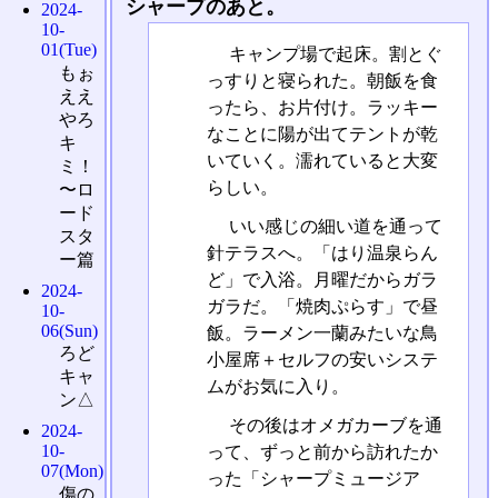
シャープのあと。
2024-
10-
01(Tue)
キャンプ場で起床。割とぐ
もぉ
っすりと寝られた。朝飯を食
ええ
ったら、お片付け。ラッキー
やろ
なことに陽が出てテントが乾
キ
いていく。濡れていると大変
ミ！
らしい。
〜ロ
ード
いい感じの細い道を通って
スタ
針テラスへ。「はり温泉らん
ー篇
ど」で入浴。月曜だからガラ
2024-
ガラだ。「焼肉ぷらす」で昼
10-
06(Sun)
飯。ラーメン一蘭みたいな鳥
ろど
小屋席＋セルフの安いシステ
キャ
ムがお気に入り。
ン△
その後はオメガカーブを通
2024-
10-
って、ずっと前から訪れたか
07(Mon)
った「シャープミュージア
傷の