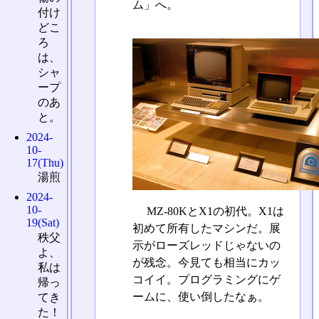
ム」へ。
付け
どこ
ろ
は、
シャ
ープ
のあ
と。
2024-
10-
17(Thu)
湯煎
2024-
10-
MZ-80KとX1の初代。X1は
19(Sat)
初めて所有したマシンだ。展
秩父
示がローズレッドじゃないの
よ、
が残念。今見ても相当にカッ
私は
コイイ。プログラミングにゲ
帰っ
ームに、使い倒したなぁ。
てき
た！