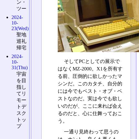
ン・
ツー
2024-
10-
23(Wed)
聖地
巡礼
帰宅
2024-
そしてPCとしての展示で
10-
31(Thu)
はなくMZ-2000。X1を所有す
宇宙
る前、圧倒的に欲しかったマ
を目
シンだ。このカタチ、自分的
指し
には今でもベスト・オブ・ベ
てリ
ストなのだ。実は今でも欲し
モー
いのだが、ここに来れば会え
トデ
スク
るのだと、心に仕舞っておこ
トッ
う。
プ
一通り見終わって思うの