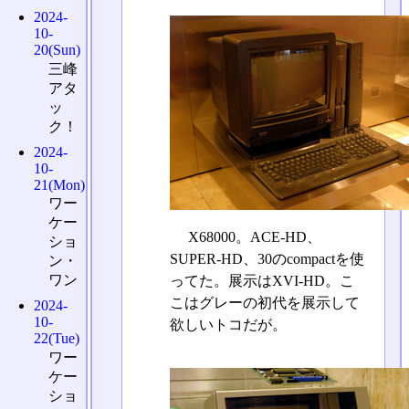
2024-
10-
20(Sun)
三峰
アタ
ッ
ク！
2024-
10-
21(Mon)
ワー
ケー
X68000。ACE-HD、
ショ
SUPER-HD、30のcompactを使
ン・
ワン
ってた。展示はXVI-HD。こ
こはグレーの初代を展示して
2024-
10-
欲しいトコだが。
22(Tue)
ワー
ケー
ショ