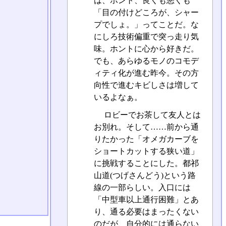
は、ホント、良くも悪くも
「目の付けどころが、シャー
プでしょ。」ってことだ。な
にしろ技術偏重で突っ走り気
味。ホントに心から好きだ。
でも、あらゆるモノのコモデ
ィティ化が進む昨今。その方
向性で進むキビしさは増して
いるよなぁ。
ロビーでお茶して友人とは
お別れ。そして……前から通
りたかった「オメガカーブを
ショートカットする狭い道」
に挑戦することにした。都祁
山道(つげさんどう)という路
線の一部らしい。入口には
「中型車以上通行困難」とあ
り、通る必要はまったくない
のだが、自分的には通らない