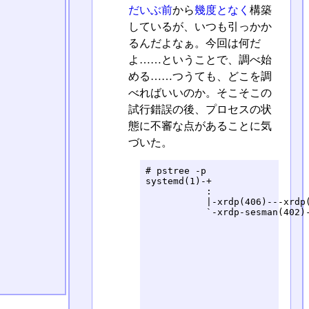
だいぶ前
から
幾度となく
構築
しているが、いつも引っかか
るんだよなぁ。今回は何だ
よ……ということで、調べ始
める……つうても、どこを調
べればいいのか。そこそこの
試行錯誤の後、プロセスの状
態に不審な点があることに気
づいた。
# pstree -p

systemd(1)-+

           :

           |-xrdp(406)---xrdp(
           `-xrdp-sesman(402)-
                              
                             
                             
                             
                             
                             
                             
                             
                             