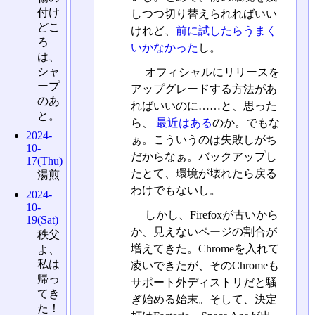
付け
しつつ切り替えられればいい
どこ
けれど、
前に試したらうまく
ろ
いかなかった
し。
は、
シャ
オフィシャルにリリースを
ープ
アップグレードする方法があ
のあ
ればいいのに……と、思った
と。
ら、
最近はある
のか。でもな
2024-
ぁ。こういうのは失敗しがち
10-
だからなぁ。バックアップし
17(Thu)
たとて、環境が壊れたら戻る
湯煎
わけでもないし。
2024-
10-
しかし、Firefoxが古いから
19(Sat)
か、見えないページの割合が
秩父
増えてきた。Chromeを入れて
よ、
私は
凌いできたが、そのChromeも
帰っ
サポート外ディストリだと騒
てき
ぎ始める始末。そして、決定
た！