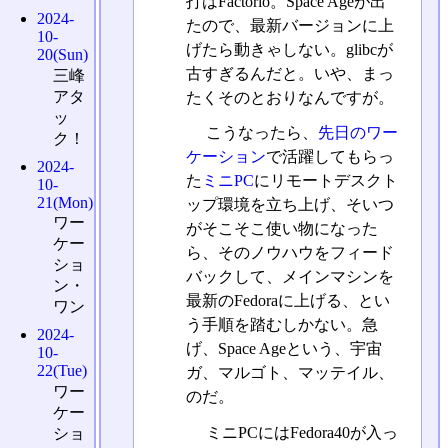
打はFactorio。Space Ageが出
2024-
たので、最新バージョンに上
10-
げたら動きゃしない。glibcが
20(Sun)
古すぎるんだと。いや、まっ
三峰
アタ
たくそのとおりなんですが。
ッ
こうなったら、
先日のワー
ク！
ケーション
で活躍してもらっ
2024-
た
ミニPC
にリモートデスクト
10-
21(Mon)
ップ環境を立ち上げ、そいつ
ワー
がそこそこ使い物になった
ケー
ら、そのノウハウをフィード
ショ
バックして、メインマシンを
ン・
最新のFedoraに上げる、とい
ワン
う手順を踏むしかない。急
2024-
げ、Space Ageという、宇宙
10-
22(Tue)
ガ、マルゴト、マッテイル、
ワー
のだ。
ケー
ミニPCにはFedora40が入っ
ショ