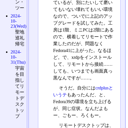
ン・
ているが、別にたいして磨い
ツー
てもいない壊れてもいい環境
2024-
なので、ついでに上記のアッ
10-
プグレードを試してみた。工
23(Wed)
房は1階、ミニPCは2階にある
聖地
ので、横着してリモートで作
巡礼
業したのだが、問題なく
帰宅
Fedora41に上がった。なるほ
2024-
10-
ど。で、xrdpをインストール
31(Thu)
して、リモートから接続……
宇宙
しても、いつまでも画面真っ
を目
黒なんですが……。
指し
てリ
そうだ。自分には
crdplusと
モー
いうテ
もあったんだ、と、
トデ
Fedora39の環境を立ち上げる
スク
が、同じ症状。なんだよも
トッ
ー、ごもー、ろくもー。
プ
リモートデスクトップは、