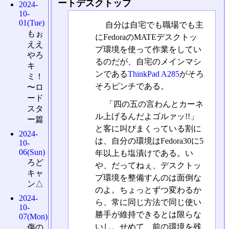
ートデスクトップ
2024-
10-
01(Tue)
自分は自宅でも職場でも主
もぉ
にFedoraのMATEデスクトッ
ええ
プ環境を使って作業をしてい
やろ
るのだが、自宅のメインマシ
キ
ンである
ThinkPad A285
がそろ
ミ！
そろピンチである。
〜ロ
ード
「四の五の言わんとカーネ
スタ
ル上げるんだよゴルァッ!!」
ー篇
と客に叫びまくっている割に
2024-
は、自分の環境はFedora30に5
10-
06(Sun)
年以上も塩漬けである。い
ろど
や、だってねぇ、デスクトッ
キャ
プ環境を整備すんのは面倒な
ン△
のよ。ちょっとずつ変わるか
2024-
ら、常に同じ方法で同じ使い
10-
勝手が維持できるとは限らな
07(Mon)
いし。せめて、前の環境を残
傷の