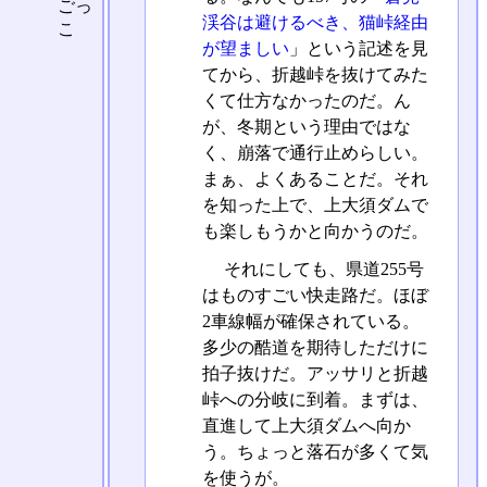
ごっ
渓谷は避けるべき、猫峠経由
こ
が望ましい
」という記述を見
てから、折越峠を抜けてみた
くて仕方なかったのだ。ん
が、冬期という理由ではな
く、崩落で通行止めらしい。
まぁ、よくあることだ。それ
を知った上で、上大須ダムで
も楽しもうかと向かうのだ。
それにしても、県道255号
はものすごい快走路だ。ほぼ
2車線幅が確保されている。
多少の酷道を期待しただけに
拍子抜けだ。アッサリと折越
峠への分岐に到着。まずは、
直進して上大須ダムへ向か
う。ちょっと落石が多くて気
を使うが。