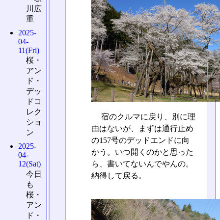
川広
重
2025-
04-
11(Fri)
桜・
アン
ド・
デッ
ドコ
レク
宿のクルマに戻り、別に理
ショ
由はないが、まずは通行止め
ン
の157号のデッドエンドに向
2025-
かう。いつ開くのかと思った
04-
ら、書いてないんでやんの。
12(Sat)
今日
納得して戻る。
も
桜・
アン
ド・