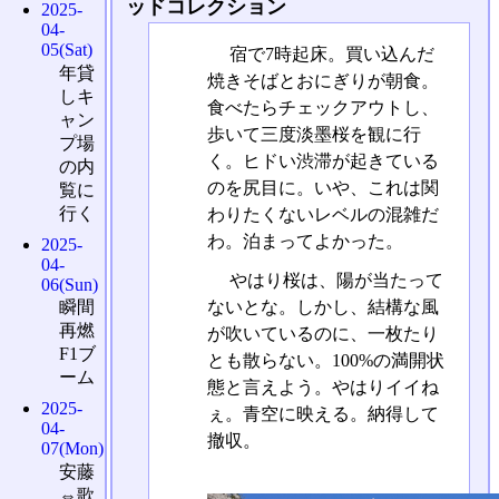
ッドコレクション
2025-
04-
05(Sat)
宿で7時起床。買い込んだ
年貸
焼きそばとおにぎりが朝食。
しキ
食べたらチェックアウトし、
ャン
歩いて三度淡墨桜を観に行
プ場
く。ヒドい渋滞が起きている
の内
のを尻目に。いや、これは関
覧に
行く
わりたくないレベルの混雑だ
わ。泊まってよかった。
2025-
04-
やはり桜は、陽が当たって
06(Sun)
ないとな。しかし、結構な風
瞬間
再燃
が吹いているのに、一枚たり
F1ブ
とも散らない。100%の満開状
ーム
態と言えよう。やはりイイね
2025-
ぇ。青空に映える。納得して
04-
撤収。
07(Mon)
安藤
⇔歌