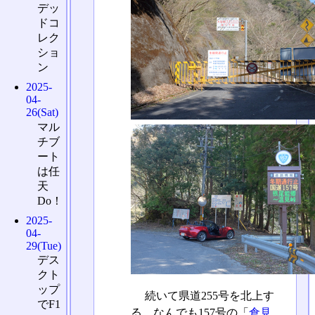
デッ
ドコ
レク
ショ
ン
2025-
04-
26(Sat)
マル
チブ
ート
は任
天
Do！
2025-
04-
29(Tue)
デス
クト
ップ
続いて県道255号を北上す
でF1
る。なんでも157号の「
倉見