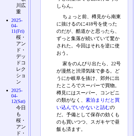
川広
しらん。
重
ちょっと前、樽見から南東
2025-
に抜けるのに418号を使った
04-
11(Fri)
のだが、酷道かと思ったら、
桜・
ずっと集落が続いていて驚か
アン
された。今回はそれを逆に使
ド・
おう。
デッ
ドコ
家をのんびり出たら、22号
レク
が漫然と渋滞気味で参る。ど
ショ
うにか岐阜を抜け、郊外に出
ン
たところでスーパーで買物。
2025-
樽見にはスーパー、コンビニ
04-
の類がなく、
素泊まりだと買
12(Sat)
い込んでいかないと詰む
の
今日
も
だ。予備として保存の効くも
桜・
のも買いつつ、スガキヤで昼
アン
飯も済ます。
ド・