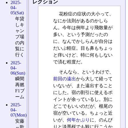
レクション
2025-
04-
05(Sat)
花粉症の症状の大小って、
年貸
なにか法則があるのかしら
しキ
ん。今年は例年より飛散量が
ャン
多い、という予測だったの
プ場
に、なんでかしらんが自分は
の内
だいぶ軽症。目も鼻もちょっ
覧に
行く
と痒いけど、特に何もしない
で済む程度だ。
2025-
04-
そんなら、というわけで、
06(Sun)
前回の遠出
から大して経って
瞬間
再燃
いないが、また遠出すること
F1ブ
にした。宿の割引に使えるポ
ーム
イントが余っているし。別に
2025-
どこでもいいのだが、根尾の
04-
宿が空いている。ちょっと近
07(Mon)
いが、
何年かぶり
に、のんび
安藤
りと淡墨桜でも観に行こうか
⇔歌