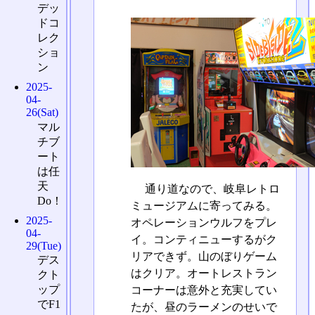
デッ
ドコ
レク
ショ
ン
2025-
04-
26(Sat)
マル
チブ
ート
は任
天
通り道なので、岐阜レトロ
Do！
ミュージアムに寄ってみる。
2025-
オペレーションウルフをプレ
04-
イ。コンティニューするがク
29(Tue)
リアできず。山のぼりゲーム
デス
はクリア。オートレストラン
クト
ップ
コーナーは意外と充実してい
でF1
たが、昼のラーメンのせいで