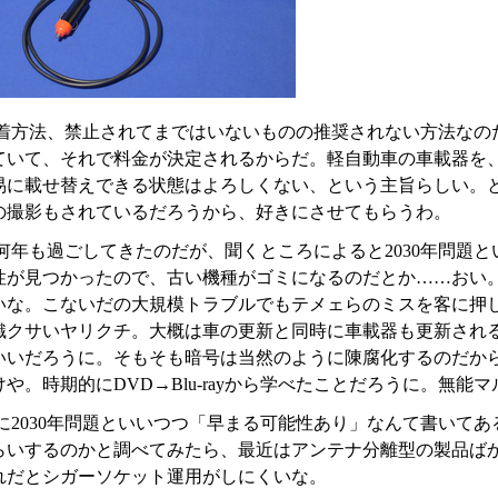
着方法、禁止されてまではいないものの推奨されない方法なのだ
ていて、それで料金が決定されるからだ。軽自動車の車載器を
易に載せ替えできる状態はよろしくない、という主旨らしい。
の撮影もされているだろうから、好きにさせてもらうわ。
何年も過ごしてきたのだが、聞くところによると2030年問題
性が見つかったので、古い機種がゴミになるのだとか……おい
いな。こないだの大規模トラブルでもテメェらのミスを客に押
織クサいヤリクチ。大概は車の更新と同時に車載器も更新され
いいだろうに。そもそも暗号は当然のように陳腐化するのだか
や。時期的にDVD→Blu-rayから学べたことだろうに。無能
に2030年問題といいつつ「早まる可能性あり」なんて書いて
らいするのかと調べてみたら、最近はアンテナ分離型の製品ば
れだとシガーソケット運用がしにくいな。