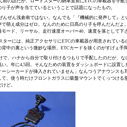
ん前の話だが、ロードスターの納車直前にETCの車載器を手配
のり子が声を当てているということで話題になったもの。
ぜんぜん浅倉南ではない。なんでも「『機械的に発声して』と
声で萌え成分はゼロ。なんのために日髙のり子を呼んだんだよ
過モード、リーサル、走行速度オーバー40、速度を落として下
スターには、純正アクセサリにETCの車載器が用意されている
の背中の裏という微妙な場所。ETCカードを抜くのがすげぇ手
けで、ハナから自分で取り付けるつもりで手配したのだが、な
低い。年に4,5回。そんなための装置をダッシュボードに設置
ィーシーカードが挿入されていません」なんつうアナウンスも
して、使う時だけフロントガラスに吸盤マウントでくっつける
だけど。