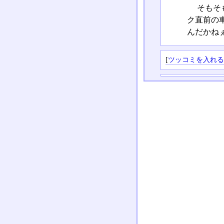
そもそ
ク直前の
んだかね
[
ツッコミを入れ