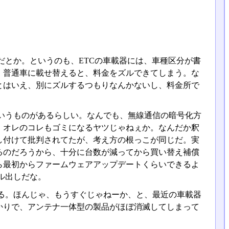
とか。というのも、ETCの車載器には、車種区分が書
、普通車に載せ替えると、料金をズルできてしまう。な
とはいえ、別にズルするつもりなんかないし、料金所で
というものがあるらしい。なんでも、無線通信の暗号化方
。オレのコレもゴミになるヤツじゃねぇか。なんだか釈
し付けて批判されてたが、考え方の根っこが同じだ。実
るのだろうから、十分に台数が減ってから買い替え補償
ら最初からファームウェアアップデートくらいできるよ
マル出しだな。
ある。ほんじゃ、もうすぐじゃねーか、と、最近の車載器
かりで、アンテナ一体型の製品がほぼ消滅してしまって