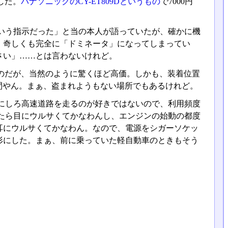
した。
パナソニックのCY-ET809Dというもの
で7000円
いう指示だった」と当の本人が語っていたが、確かに機
。奇しくも完全に「ドミネータ」になってしまってい
さい」……とは言わないけれど。
のだが、当然のように驚くほど高価。しかも、装着位置
間やん。まぁ、盗まれようもない場所でもあるけれど。
にしろ高速道路を走るのが好きではないので、利用頻度
したら目にウルサくてかなわんし、エンジンの始動の都度
耳にウルサくてかなわん。なので、電源をシガーソケッ
形にした。まぁ、前に乗っていた軽自動車のときもそう