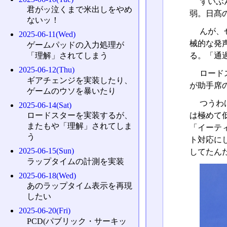
ずいぶ
君がッ泣くまで米出しをやめ
弱。日髙
ないッ！
んが、
2025-06-11(Wed)
械的な発
ゲームパッドの入力処理が
る。「通
「理解」されてしまう
2025-06-12(Thu)
ロード
ギアチェンジを実装したり、
が助手席
ゲームのウソを暴いたり
つうわ
2025-06-14(Sat)
は極めて
ロードスターを実装するが、
またもや「理解」されてしま
「イーテ
う
ト対応に
2025-06-15(Sun)
してたん
ラップタイムの計測を実装
2025-06-18(Wed)
あのラップタイム表示を再現
したい
2025-06-20(Fri)
PCD(パブリック・サーキッ