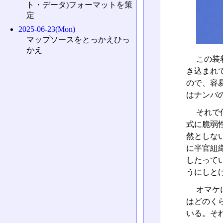
ト・データ)フォーマットを策
定
2025-06-23(Mon)
マップソースをとっかえひっ
かえ
この装
き込まれ
ので、容
はナンバ
それで
式に脆弱
然としな
に半官組
したって
うにしとけ
オマケ
はどのく
いる。そ