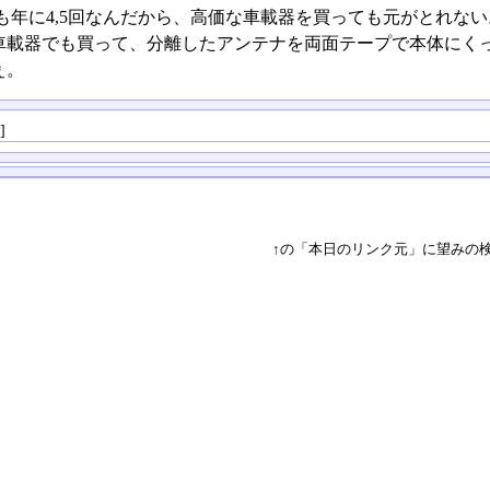
も年に4,5回なんだから、高価な車載器を買っても元がとれない
車載器でも買って、分離したアンテナを両面テープで本体にく
ぇ。
る
]
↑の「本日のリンク元」に望みの