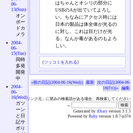
はちゃんとオシリの部分に
06-
13(Sun)
USBのAが出ていてよろし
オン
い。ちなみにアクセス時には
ボー
日本の製品は体全体が光るの
ドカ
に対し、これは目だけが光
メラ
る。なんか毒があるのもよろ
2004-
しい。
06-
15(Tue)
同時
[
ツッコミを入れる
]
多発
開発
中
«前の日記(2004-06-16(Wed))
最新
次の日記(2004-06-
2004-
18(Fri))»
編集
06-
16(Wed)
↑の「本日のリンク元」に望みの検索語がある場合、再検索してください
ガツ
→
ーン
Generated by
tDiary
version 3.1.3
と日
Powered by
Ruby
version 1.8.7-p374
記サ
ボり