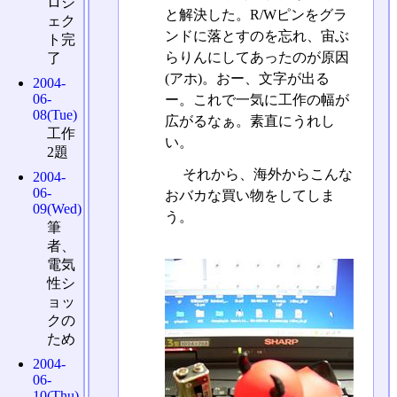
ロジ
と解決した。R/Wピンをグラ
ェク
ンドに落とすのを忘れ、宙ぶ
ト完
らりんにしてあったのが原因
了
(アホ)。おー、文字が出る
2004-
06-
ー。これで一気に工作の幅が
08(Tue)
広がるなぁ。素直にうれし
工作
い。
2題
それから、海外からこんな
2004-
06-
おバカな買い物をしてしま
09(Wed)
う。
筆
者、
電気
性シ
ョッ
クの
ため
2004-
06-
10(Thu)