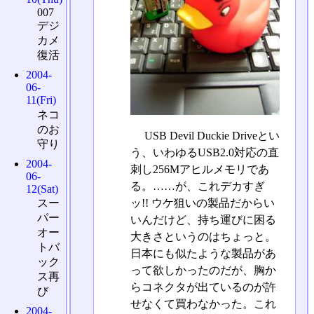
007
デジ
カメ
復活
2004-
06-
11(Fri)
ネコ
のお
USB Devil Duckie Driveとい
守り
う、いわゆるUSB2.0対応の直
2004-
刺し256Mアヒルメモリであ
06-
る。……が、これデカすぎ
12(Sat)
ッ!! ウケ狙いの製品だからい
スー
パー
いんだけど、持ち運びに困る
オー
大きさというのはちょっと。
トバ
日本にも似たような製品があ
ック
って欲しかったのだが、胸か
ス再
らコネクタが出ているのが許
び
せなくて買わなかった。これ
2004-