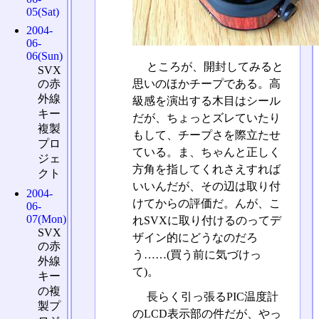
05(Sat)
2004-
06-
06(Sun)
ところが、開封してみると
SVX
の赤
思いのほかチープである。高
外線
級感を演出する木目はシール
キー
だが、ちょっとズレていたり
複製
もして、チープさを際立たせ
プロ
ている。ま、ちゃんと正しく
ジェ
方角を指してくれさえすれば
クト
いいんだが、その辺は取り付
2004-
けてからの評価だ。んが、こ
06-
07(Mon)
れSVXに取り付けるのってデ
SVX
ザイン的にどうなのだろ
の赤
う……(買う前に気づけっ
外線
て)。
キー
の複
長らく引っ張るPIC温度計
製プ
のLCD表示部の件だが、やっ