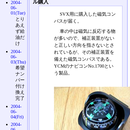
ル購入
2004-
06-
01(Tue)
SVX用に購入した磁気コン
とり
パスが届く。
あえ
ず給
車の中は磁気に反応する物
油だ
が多いので、補正装置がない
け
と正しい方向を指さないとさ
2004-
れているが、その補正装置を
06-
備えた磁気コンパスである。
03(Thu)
YCMのナビコンNo.1700とい
希望
う製品。
ナン
バー
付け
換え
完了
2004-
06-
04(Fri)
2004-
06-