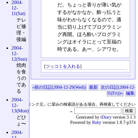
2004-
だ。ちょっと香りが薄い気が
12-
するがなかなか。酔っ払うと
11(Sat)
味がわからなくなるので、適
テレ
ビ修
当に切り上げてプログラミン
理・
グ再開。ほろ酔いプログラミ
後編
ングはオイラにとって至福の
2004-
時である。あー、シアワセ。
12-
12(Sun)
焼肉
[
ツッコミを入れる
]
を食
うの
であ
«前の日記(2004-12-29(Wed))
最新
次の日記(2004-12-
る
31(Fri))»
編集
2004-
↑の「本日のリンク元」に望みの検索語がある場合、再検索してください
12-
13(Mon)
→
どひ
Generated by
tDiary
version 3.1.3
Powered by
Ruby
version 1.8.7-p374
ょ〜
2004-
12-