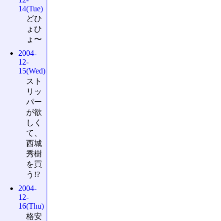
14(Tue)
どひ
ょひ
ょ〜
2004-
12-
15(Wed)
スト
リッ
パー
が欲
しく
て、
西城
秀樹
を買
う!?
2004-
12-
16(Thu)
格安