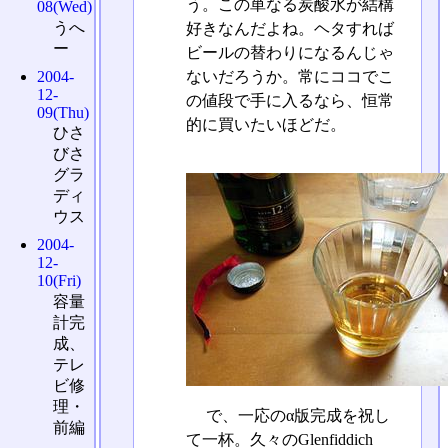
う。この単なる炭酸水が結構
08(Wed)
うへ
好きなんだよね。ヘタすれば
ー
ビールの替わりになるんじゃ
2004-
ないだろうか。常にココでこ
12-
の値段で手に入るなら、恒常
09(Thu)
的に買いたいほどだ。
ひさ
びさ
グラ
ディ
ウス
2004-
12-
10(Fri)
容量
計完
成、
テレ
ビ修
理・
で、一応のα版完成を祝し
前編
て一杯。久々のGlenfiddich