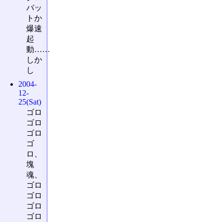
バッ
トか
爆速
起
動……
しか
し
2004-
12-
25(Sat)
ゴロ
ゴロ
ゴロ
ゴ
ロ、
塊
魂、
ゴロ
ゴロ
ゴロ
ゴロ