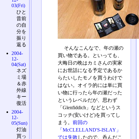
03(Fri)
ひと
昔前
の自
分を
振り
返る
そんなこんなで、年の瀬の
2004-
買い物である。といっても、
12-
大晦日の晩はカミさんの実家
04(Sat)
にお世話になる予定であるか
ネズ
ミ場
らたいしたモノを買うわけで
＆赤
はない。オイラ的には単に買
外線
い物に行ったら年の瀬だった
キー
というレベルだが、思わず
復活
「Glenfiddich」などというス
2004-
コッチ(安いけど)を買ってし
12-
まう。
前回の
05(Sun)
灯油
「McCLELLAND'S-ISLAY」
買っ
では失敗
したので、呑んだこ