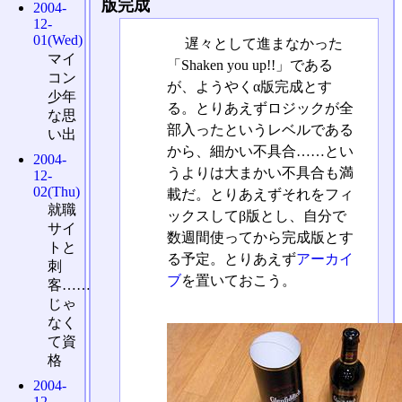
版完成
2004-
12-
01(Wed)
遅々として進まなかった
マイ
「Shaken you up!!」である
コン
が、ようやくα版完成とす
少年
る。とりあえずロジックが全
な思
部入ったというレベルである
い出
から、細かい不具合……とい
2004-
うよりは大まかい不具合も満
12-
02(Thu)
載だ。とりあえずそれをフィ
就職
ックスしてβ版とし、自分で
サイ
数週間使ってから完成版とす
トと
る予定。とりあえず
アーカイ
刺
ブ
を置いておこう。
客……
じゃ
なく
て資
格
2004-
12-