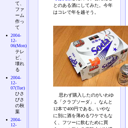
て、
とのある酒にしてみた。今年
ファ
はコレで年を越そう。
ーム
作っ
て
2004-
12-
06(Mon)
テレ
ビ、
壊れ
る
2004-
12-
07(Tue)
ひさ
思わず購入したのがいわゆ
びさ
る「クラブソーダ」。なんと
の秋
12本で400円である。いやな
葉
に別に酒を薄めるワケでもな
2004-
く、フツーに飲むために買
12-