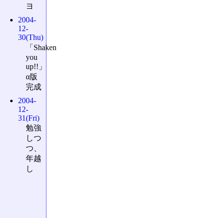
ヨ
2004-
12-
30(Thu)
「Shaken
you
up!!」
α版
完成
2004-
12-
31(Fri)
勉強
しつ
つ、
年越
し