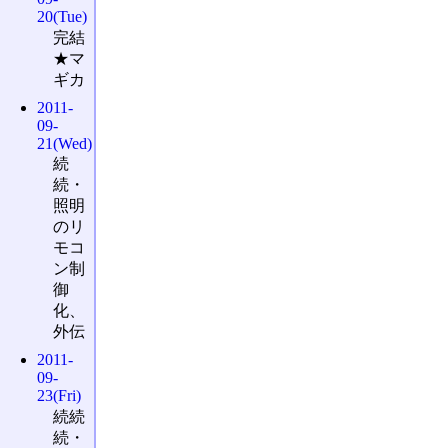
20(Tue)
完結
★マ
ギカ
2011-
09-
21(Wed)
続
続・
照明
のリ
モコ
ン制
御
化、
外伝
2011-
09-
23(Fri)
続続
続・