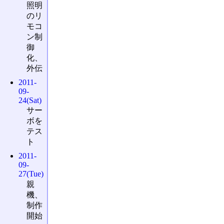
照明
のリ
モコ
ン制
御
化、
外伝
2011-
09-
24(Sat)
サー
ボを
テス
ト
2011-
09-
27(Tue)
親
機、
制作
開始