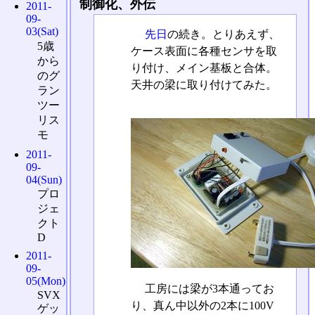
制御化、外伝
2011-
09-
03(Sat)
先日
の続き。とりあえず、
5歳
ケース表面に各種センサを取
から
り付け、メイン基板と合体。
のグ
天井の梁に取り付けてみた。
ラン
ツー
リス
モ
2011-
09-
04(Sun)
プロ
ジェ
クト
D
2011-
09-
05(Mon)
工房には梁が3本通ってお
SVX
り、真ん中以外の2本に100V
ゲッ