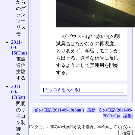
から
のグ
ラン
ツー
リス
モ
ゼビウスっぽい赤い光の明
2011-
滅具合はなかなかの再現度。
09-
とりあえず、学習リモコンか
15(Thu)
ら出せる、適当な信号に反応
電波
通信
するようにして実運用を開始
実験
する。
する
2011-
[
ツッコミを入れる
]
09-
17(Sat)
照明
のリ
«前の日記(2011-09-18(Sun))
最新
次の日記(2011-09-
20(Tue))»
編集
モコ
ン制
↑の「本日のリンク元」に望みの検索語がある場合、再検索してください
御
→