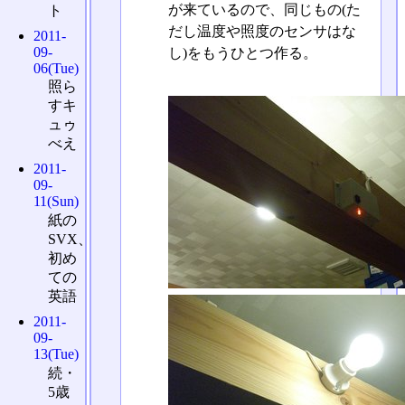
が来ているので、同じもの(た
ト
だし温度や照度のセンサはな
2011-
09-
し)をもうひとつ作る。
06(Tue)
照ら
すキ
ュゥ
べえ
2011-
09-
11(Sun)
紙の
SVX、
初め
ての
英語
2011-
09-
13(Tue)
続・
5歳