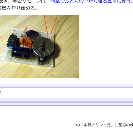
続き。学習リモコンは、
和室でふとんの中から寝る直前に使う
信機を作り始める。
る
]
↑の「本日のリンク元」に望みの