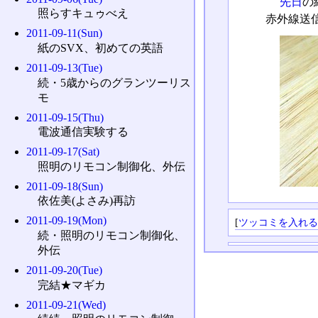
先日
の
照らすキュゥべえ
赤外線送
2011-09-11(Sun)
紙のSVX、初めての英語
2011-09-13(Tue)
続・5歳からのグランツーリス
モ
2011-09-15(Thu)
電波通信実験する
2011-09-17(Sat)
照明のリモコン制御化、外伝
2011-09-18(Sun)
依佐美(よさみ)再訪
2011-09-19(Mon)
[
ツッコミを入れ
続・照明のリモコン制御化、
外伝
2011-09-20(Tue)
完結★マギカ
2011-09-21(Wed)