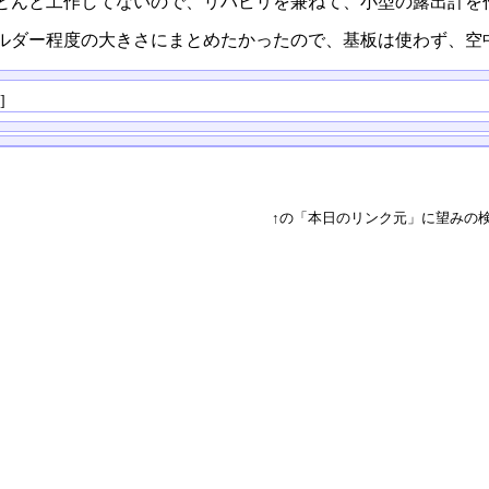
とんと工作してないので、リハビリを兼ねて、小型の露出計を作り
ルダー程度の大きさにまとめたかったので、基板は使わず、空
る
]
↑の「本日のリンク元」に望みの