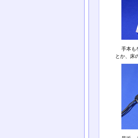
手本も
とか、床