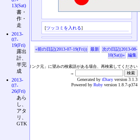
13(Sat)
書・
作・
走
[
ツッコミを入れる
]
2013-
07-
19(Fri)
«前の日記(2013-07-19(Fri))
最新
次の日記(2013-08-
露出
10(Sat))»
編集
計、
半完
↑の「本日のリンク元」に望みの検索語がある場合、再検索してください
成
→
Generated by
tDiary
version 3.1.3
2013-
Powered by
Ruby
version 1.8.7-p374
07-
26(Fri)
あら
し、
アタ
リ、
GTK