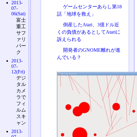
2013-
ゲームセンターあらし第18
07-
06(Sat)
話「地球を救え」
富士
倒産したAtari、3億ドル近
重工
くの負債があるとしてAtariに
サフ
ァリ
訴えられる
パー
開発者のGNOME離れが進
ク
んでいる？
2013-
07-
12(Fri)
デジ
タル
カメ
ラで
フィ
ルム
スキ
ャン
2013-
07-