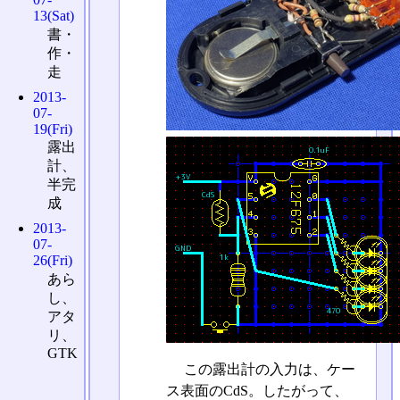
13(Sat)
書・
作・
走
2013-
07-
19(Fri)
露出
計、
半完
成
2013-
07-
26(Fri)
あら
し、
アタ
リ、
GTK
この露出計の入力は、ケー
ス表面のCdS。したがって、