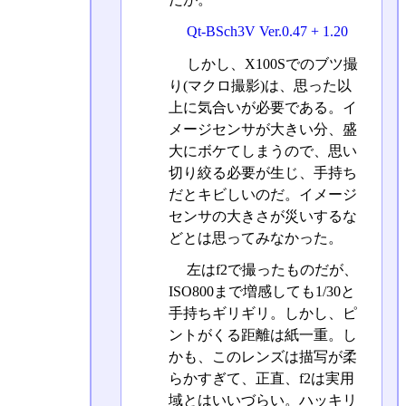
Qt-BSch3V Ver.0.47 + 1.20
しかし、X100Sでのブツ撮
り(マクロ撮影)は、思った以
上に気合いが必要である。イ
メージセンサが大きい分、盛
大にボケてしまうので、思い
切り絞る必要が生じ、手持ち
だとキビしいのだ。イメージ
センサの大きさが災いするな
どとは思ってみなかった。
左はf2で撮ったものだが、
ISO800まで増感しても1/30と
手持ちギリギリ。しかし、ピ
ントがくる距離は紙一重。し
かも、このレンズは描写が柔
らかすぎて、正直、f2は実用
域とはいいづらい。ハッキリ