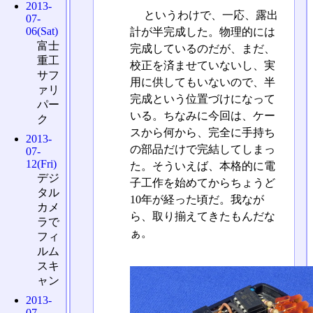
2013-
というわけで、一応、露出
07-
06(Sat)
計が半完成した。物理的には
富士
完成しているのだが、まだ、
重工
校正を済ませていないし、実
サフ
用に供してもいないので、半
ァリ
完成という位置づけになって
パー
いる。ちなみに今回は、ケー
ク
スから何から、完全に手持ち
2013-
の部品だけで完結してしまっ
07-
12(Fri)
た。そういえば、本格的に電
デジ
子工作を始めてからちょうど
タル
10年が経った頃だ。我なが
カメ
ら、取り揃えてきたもんだな
ラで
ぁ。
フィ
ルム
スキ
ャン
2013-
07-