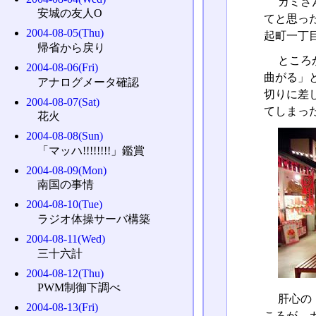
カミさ
安城の友人O
てと思っ
2004-08-05(Thu)
起町一丁
帰省から戻り
ところ
2004-08-06(Fri)
曲がる」
アナログメータ確認
切りに差
2004-08-07(Sat)
てしまっ
花火
2004-08-08(Sun)
「マッハ!!!!!!!!」鑑賞
2004-08-09(Mon)
南国の事情
2004-08-10(Tue)
ラジオ体操サーバ構築
2004-08-11(Wed)
三十六計
2004-08-12(Thu)
PWM制御下調べ
肝心の
2004-08-13(Fri)
ころが、ガ