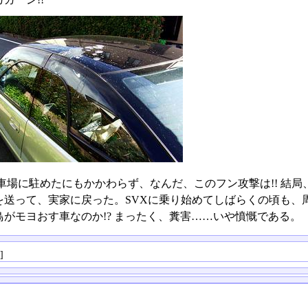
車場に駐めたにもかかわらず、なんだ、このフン攻撃は!! 結
を送って、実家に戻った。SVXに乗り始めてしばらくの頃も、
鳥がモヨおす車なのか!? まったく、糞害……いや憤慨である。
る
]