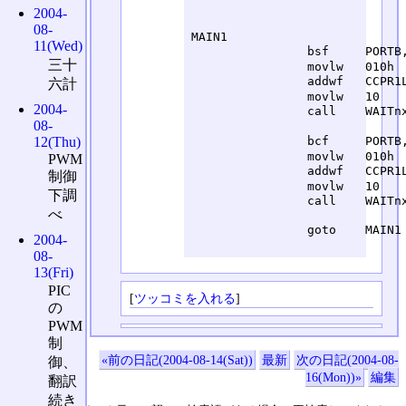
						;	;Note: TRISBの2か3かは、コンフィギュレーシ
2004-
					
08-
MAIN1						;	MAIN1

11(Wed)
		bsf	PORTB, monitorLED	;			SET	monitorLED, (PORTB)	; モニタLED ON

三十
		movlw	010h			;			LD	A, 010h

		addwf	CCPR1L			;			ADD	(CCPR1L), A		; PWM有効期間を16(6%)加算

六計
		movlw	10			;			LD	A, 10

2004-
		call	WAITnx01sm25us		;			CALL	WAITnx01sm25us		; 1秒待つ

08-
					
12(Thu)
		bcf	PORTB, monitorLED	;			RES	monitorLED, (PORTB)	; モニタLED OFF

		movlw	010h			;			LD	A, 010h

PWM
		addwf	CCPR1L			;			ADD	(CCPR1L), A		; PWM有効期間を16(6%)加算

制御
		movlw	10			;			LD	A, 10

下調
		call	WAITnx01sm25us		;			CALL	WAITnx01sm25us		; 1秒待つ

べ
					
		goto	MAIN1			;			JP	MAIN1

2004-
08-
13(Fri)
PIC
[
ツッコミを入れる
]
の
PWM
制
«前の日記(2004-08-14(Sat))
最新
次の日記(2004-08-
御、
16(Mon))»
編集
翻訳
続き