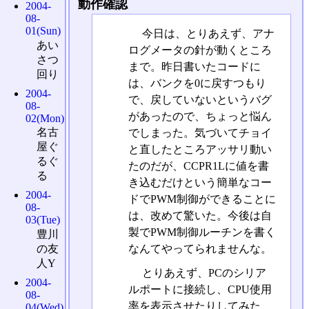
動作確認
2004-
08-
01(Sun)
今日は、とりあえず、アナ
あい
ログメータの針が動くところ
さつ
まで。昨日書いたコードに
回り
は、バンクを0に戻すつもり
2004-
で、戻していないというバグ
08-
があったので、ちょっと悩ん
02(Mon)
名古
でしまった。気づいてチョイ
屋ぐ
と直したところアッサリ動い
るぐ
たのだが、CCPR1Lに値を書
る
き込むだけという簡単なコー
2004-
ドでPWM制御ができることに
08-
は、改めて驚いた。今後は自
03(Tue)
製でPWM制御ルーチンを書く
豊川
なんてやってられませんな。
の友
人Y
とりあえず、PCのシリア
2004-
ルポートに接続し、CPU使用
08-
率を表示させたりしてみた
04(Wed)