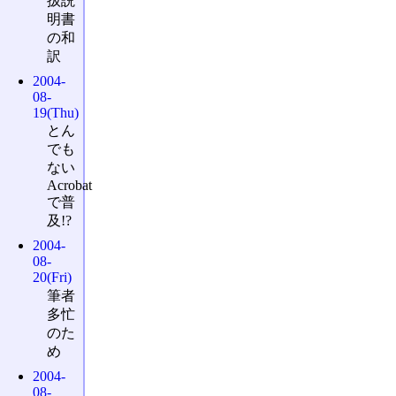
扱説
明書
の和
訳
2004-
08-
19(Thu)
とん
でも
ない
Acrobat
で普
及!?
2004-
08-
20(Fri)
筆者
多忙
のた
め
2004-
08-