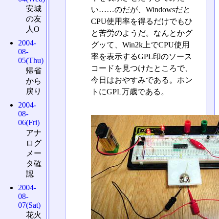
安城
い……のだが、Windowsだと
の友
CPU使用率を得るだけでもひ
人O
と苦労のようだ。なんとかグ
2004-
グッて、Win2k上でCPU使用
08-
率を表示するGPL印のソース
05(Thu)
コードを見つけたところで、
帰省
今日はおやすみである。ホン
から
戻り
トにGPL万歳である。
2004-
08-
06(Fri)
アナ
ログ
メー
タ確
認
2004-
08-
07(Sat)
花火