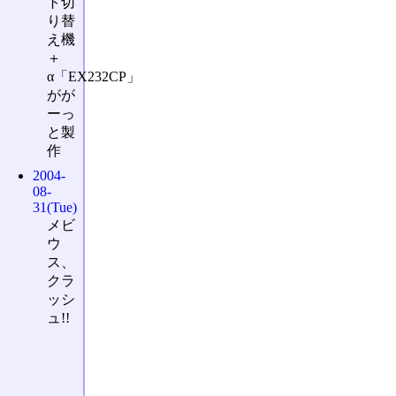
ト切
り替
え機
＋
α「EX232CP」
がが
ーっ
と製
作
2004-
08-
31(Tue)
メビ
ウ
ス、
クラ
ッシ
ュ!!