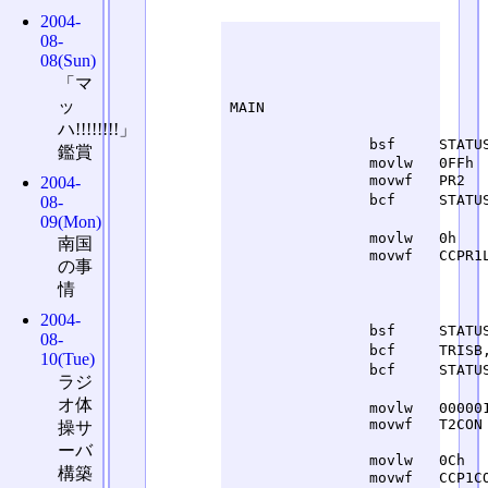
2004-
						;	##############################################
08-
						
08(Sun)
						;	#
「マ
						
ッ
MAIN						;	MAIN

						;	;1. PWM周期をP
ハ!!!!!!!!」
		bsf	STATUS, RP0		;			SET	RP0, (STATUS)		; バンク1へ

鑑賞
		movlw	0FFh			;			LD	A, 0FFh

		movwf	PR2			;			LD	(PR2), A		; PWM周期をFFに

2004-
		bcf	STATUS, RP0		;			RES	RP0, (STATUS)		; バンク0へ

08-
						;	;2. PWM有効期間をCCPR1Lと
09(Mon)
		movlw	0h			;			LD	A, 0h

南国
		movwf	CCPR1L			;			LD	(CCPR1L), A		; PWM有効期間に0をセット

の事
						;	;		RES	4,
情
						;	;		RES	5, (CCP1CON)		
						;	;3. TRISBをクリア
2004-
		bsf	STATUS, RP0		;			SET	RP0, (STATUS)		; バンク1へ

08-
		bcf	TRISB, 2		;			RES	2, (TRISB)		; 今回はPORTBの2番をPWMする

10(Tue)
		bcf	STATUS, RP0		;			RES	RP0, (STATUS)		; バンク0へ

ラジ
						;	;4. T2CONに書き込み、TMR2プリス
オ体
		movlw	00000100b		;			LD	A, 00000100b

		movwf	T2CON			;			LD	(T2CON), A		; TMR2 ON & PRESCALER x 1

操サ
						;	;5. CCP1CON
ーバ
		movlw	0Ch			;			LD	A, 0Ch

構築
		movwf	CCP1CON			;			LD	(CCP1CON), A		; PWMモードに設定(分解能の下位2ビットを0固定)
