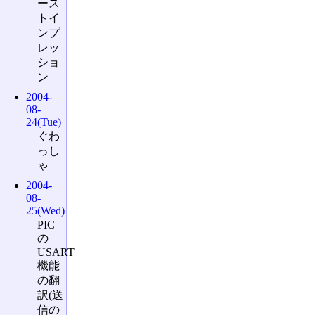
ース
トイ
ンプ
レッ
ショ
ン
2004-
08-
24(Tue)
ぐわ
っし
ゃ
2004-
08-
25(Wed)
PIC
の
USART
機能
の翻
訳(送
信の