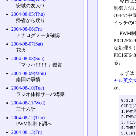
今日は
安城の友人O
制御方法
2004-08-05(Thu)
OFFの
帰省から戻り
イッチのO
2004-08-06(Fri)
PWM制
アナログメータ確認
PIC12
2004-08-07(Sat)
な処理をし
花火
PIC16
2004-08-08(Sun)
る。
「マッハ!!!!!!!!」鑑賞
まずは
2004-08-09(Mon)
南国の事情
ャル英文
が。
2004-08-10(Tue)
ラジオ体操サーバ構築
9.3.3
2004-08-11(Wed)
CCPモ
三十六計
1.PW
2.PWM
2004-08-12(Thu)
3.TRIS
PWM制御下調べ
4.TM
2004-08-13(Fri)
5.CC