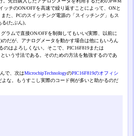
け。先日購入したアナログメータを利用するためのPWM
ッチのON/OFFを高速で繰り返すことによって、ONと
。また、PCのスイッチング電源の「スイッチング」もス
る(たぶん)。
ログラムで直接ON/OFFを制御してもいい(実際、以前に
うした)のだが、アナログメータを動かす場合は他にもいろん
はよろしくない。そこで、PIC16F819または
現するという寸法である。そのための方法を勉強するのであ
んで、次は
MicrochipTechnology
の
PIC16F819のオフィシ
だよな。もうすこし実際のコード例が多いと助かるのだ