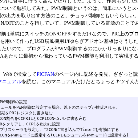
夕方に食事に行って呑んでたりしてた。よって、作業も少しだ
について勉強してみた。PWM制御というのは、簡単にいうとスイ
中間の出力を取り出す方法のこと。チョッパ制御ともいうらしい
N/OFFのことを指していて、PWM制御している電源のことであ
御は単純にスイッチのON/OFFをするだけなので、PIC上のプ
F629を用いて作ったUSB扇風機用1/fゆらぎアドオン基板はそ
たいので、プログラムがPWM制御するのにかかりっきりになるの
F648Aあたりに最初から備わっているPWM機能を利用して実
、Webで検索して
PICFAN
のページ内に記述を発見。ざざっと読
マニュアル
を読む。このマニュアルだけだとちょっとキツイん
 PWM制御の設定

ジュールをPWM制御に設定する場合、以下のステップが推奨される。

M周期をPR2レジスタに書き込む

のON割合をCCPR1LとCCP1CON<5:4>に書き込む

B
をクリアし、CCP1を出力に設定

R2プリスケーラを設定し、T2CONに書き込んでTimer2を有効にする

P1CONをPWMモードに設定する(CCP1モジュールをPWMモードに設定する)
