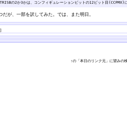
: TRISBの2か3かは、コンフィギュレーションビットの12ビット目(CCPMX)
つだが、一部を訳してみた。では、また明日。
る
]
↑の「本日のリンク元」に望みの