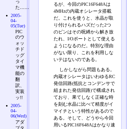
っ
るが、今回のPIC16F648Aは
た……
4MHzの内蔵オシレータ搭載
2005-
だ。これを使うと、水晶が取
04-
り付けられるハズだった2つ
05(Tue)
PIC
のピンはその呪縛から解き放
のウ
たれ、I/Oポートとして使える
ォッ
ようになるのだ。特別な理由
チド
がない限り、これを利用しな
ッグ
いテはないのである。
タイ
マ機
しかしながら問題もある。
能の
内蔵オシレータはいわゆるRC
翻
発信回路(抵抗とコンデンサで
訳、
組まれた発信回路)で構成され
実装
ており、果てしなく正確な時
ッ!!
を刻む水晶に比べて精度がイ
2005-
04-
マイチという特性があるので
06(Wed)
ある。そして、どうやら今回
アダ
用いるPIC16F648Aはかなり速
プタ