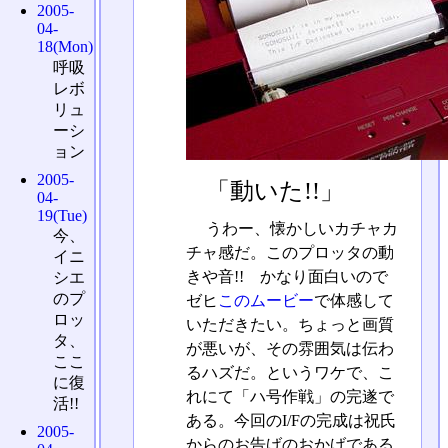
2005-
04-
18(Mon)
呼吸
レボ
リュ
ーシ
ョン
2005-
「動いた!!」
04-
19(Tue)
うわー、懐かしいカチャカ
今、
チャ感だ。このプロッタの動
イニ
きや音!! かなり面白いので
シエ
のプ
ゼヒ
このムービー
で体感して
ロッ
いただきたい。ちょっと画質
タ、
が悪いが、その雰囲気は伝わ
ここ
るハズだ。というワケで、こ
に復
れにて「ハ号作戦」の完遂で
活!!
ある。今回のI/Fの完成は祝氏
2005-
からのお告げのおかげである