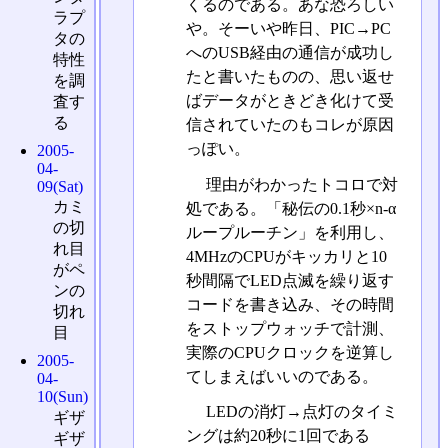
くるのである。あな恐ろしい
ラプ
や。そーいや昨日、PIC→PC
タの
へのUSB経由の通信が成功し
特性
たと書いたものの、思い返せ
を調
ばデータがときどき化けて受
査す
る
信されていたのもコレが原因
っぽい。
2005-
04-
理由がわかったトコロで対
09(Sat)
カミ
処である。「秘伝の0.1秒×n-α
の切
ループルーチン」を利用し、
れ目
4MHzのCPUがキッカリと10
がペ
秒間隔でLED点滅を繰り返す
ンの
コードを書き込み、その時間
切れ
をストップウォッチで計測、
目
実際のCPUクロックを逆算し
2005-
てしまえばいいのである。
04-
10(Sun)
LEDの消灯→点灯のタイミ
ギザ
ングは約20秒に1回である
ギザ