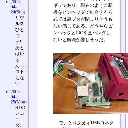
2005-
ギリであり、現在のように基
04-
24(Sun)
板をピンヘッダで結合する方
ザウ
式では裏ブタが閉まりそうも
ルス
ない感じである。どうやらピ
ひと
ンヘッダとPICを直ハンダし
つ
ないと解決が難しそうだ。
ッ!!
あと
はい
ら
ん……
コト
もな
い
2005-
04-
25(Mon)
HDD
レコ
ー
で、とりあえずUSBコネク
ダ、