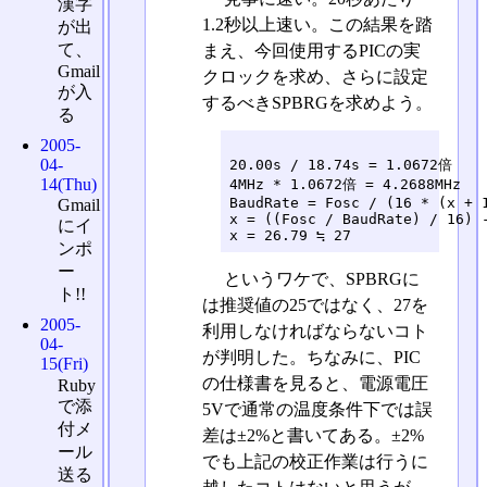
漢字
1.2秒以上速い。この結果を踏
が出
て、
まえ、今回使用するPICの実
Gmail
クロックを求め、さらに設定
が入
するべきSPBRGを求めよう。
る
2005-
04-
20.00s / 18.74s = 1.0672倍

14(Thu)
4MHz * 1.0672倍 = 4.2688MHz

BaudRate = Fosc / (16 * (x + 1
Gmail
x = ((Fosc / BaudRate) / 16) -
にイ
ンポ
ー
というワケで、SPBRGに
ト!!
は推奨値の25ではなく、27を
2005-
利用しなければならないコト
04-
が判明した。ちなみに、PIC
15(Fri)
の仕様書を見ると、電源電圧
Ruby
で添
5Vで通常の温度条件下では誤
付メ
差は±2%と書いてある。±2%
ール
でも上記の校正作業は行うに
送る