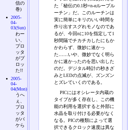
信の
た「秘伝の0.1秒×n-αループル
巻)
ーチン」だ。このルーチンは
2005-
実に簡単にキリのいい時間を
04-
作り出すスグれモノなのであ
03(Sun)
るが、今回nに10を指定して1
わー
い、
秒間隔でチカチカしたにもか
プロ
かわらず、微妙に速かっ
ッタ
た……いや、微妙でなく明ら
がプ
かに速かったのを思い出した
ロッ
のだ。デジタル時計の秒きざ
た!!
みとLEDの点滅が、ズンズン
2005-
とズレていくのである。
04-
04(Mon)
PICにはオシレータ内蔵の
うへ
タイプが多く存在し、この機
ぇ、
能の利用を選択すると外部に
プロ
ッタ
水晶を取り付ける必要がなく
がバ
なる。PICの種類によって選
ケら
択できるクロック速度は異な