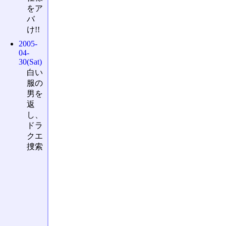
をア
バ
け!!
2005-
04-
30(Sat)
白い
服の
男を
返
し、
ドラ
クエ
捜索