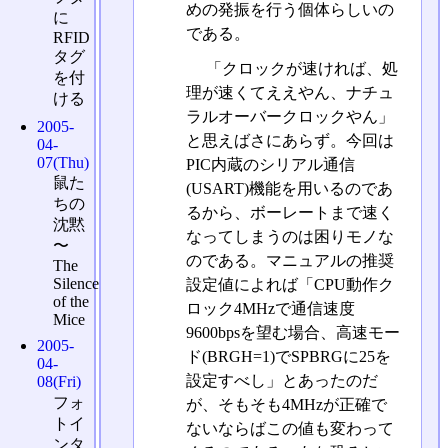
めの発振を行う個体らしいの
に
である。
RFID
タグ
「クロックが速ければ、処
を付
理が速くてええやん、ナチュ
ける
ラルオーバークロックやん」
2005-
と思えばさにあらず。今回は
04-
07(Thu)
PIC内蔵のシリアル通信
鼠た
(USART)機能を用いるのであ
ちの
るから、ボーレートまで速く
沈黙
なってしまうのは困りモノな
〜
のである。マニュアルの推奨
The
Silence
設定値によれば「CPU動作ク
of the
ロック4MHzで通信速度
Mice
9600bpsを望む場合、高速モー
2005-
ド(BRGH=1)でSPBRGに25を
04-
設定すべし」とあったのだ
08(Fri)
フォ
が、そもそも4MHzが正確で
トイ
ないならばこの値も変わって
ンタ