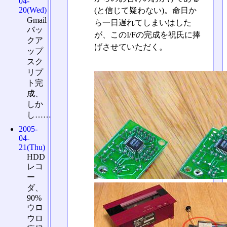
04-
20(Wed)
(と信じて疑わない)。命日か
Gmail
ら一日遅れてしまいはした
バッ
が、このI/Fの完成を祝氏に捧
クア
げさせていただく。
ップ
スク
リプ
ト完
成、
しか
し……
2005-
04-
21(Thu)
HDD
レコ
ー
ダ、
90%
ウロ
ウロ