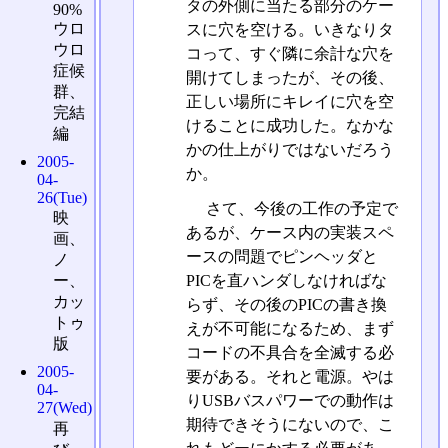
タの外側に当たる部分のケー
90%
ウロ
スに穴を空ける。いきなりタ
ウロ
コって、すぐ隣に余計な穴を
症候
開けてしまったが、その後、
群、
正しい場所にキレイに穴を空
完結
けることに成功した。なかな
編
かの仕上がりではないだろう
2005-
か。
04-
26(Tue)
さて、今後の工作の予定で
映
あるが、ケース内の実装スペ
画、
ースの問題でピンヘッダと
ノ
PICを直ハンダしなければな
ー、
カッ
らず、その後のPICの書き換
トゥ
えが不可能になるため、まず
版
コードの不具合を全滅する必
2005-
要がある。それと電源。やは
04-
りUSBバスパワーでの動作は
27(Wed)
期待できそうにないので、こ
再