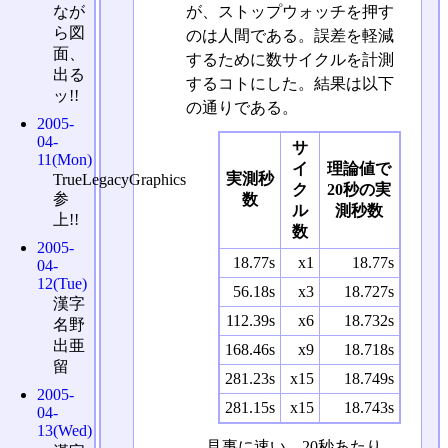
が、ストップウォッチを押す
なが
ら図
のは人間である。誤差を軽減
面、
するために数サイクルを計測
出る
するコトにした。結果は以下
ッ!!
の通りである。
2005-
04-
サ
11(Mon)
イ
理論値で
実測秒
TrueLegacyGraphics
ク
20秒の実
参
数
ル
測秒数
上!!
数
2005-
18.77s
x1
18.77s
04-
12(Tue)
56.18s
x3
18.727s
漢字
112.39s
x6
18.732s
名野
出亜
168.46s
x9
18.718s
留
281.23s
x15
18.749s
2005-
281.15s
x15
18.743s
04-
13(Wed)
見事に速い。20秒あたり