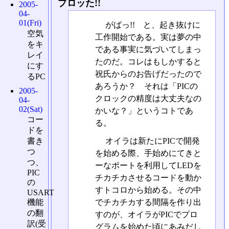
プロッた!!
2005-
04-
01(Fri)
がばっ!! と、起き抜けに
空気
工作開始である。実は夢の中
をキ
である事実に気づいてしまっ
レイ
たのだ。コレはもしかすると
にす
祝氏からのお告げだったので
るPC
あろうか？ それは「PICの
2005-
クロックの精度は大丈夫なの
04-
02(Sat)
かいな？」というコトであ
コー
る。
ドを
オイラは新たにPICで開発
書き
つ
を始める際、手始めにてきと
つ、
ーなポートを利用してLEDを
PIC
チカチカさせるコードを動か
の
すトコロから始める。その中
USART
でチカチカする間隔を作り出
機能
の翻
すのが、オイラがPICでプロ
訳(受
グラムを始めた頃にあみだし