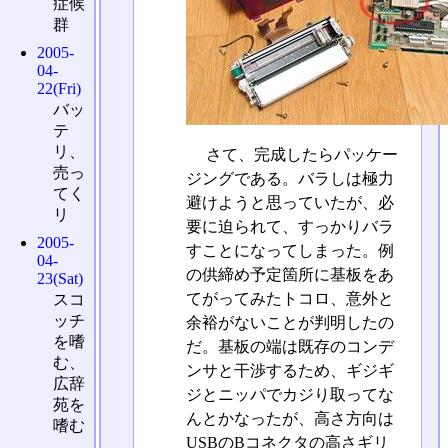
症候
群
2005-
04-
22(Fri)
バッ
テ
リ、
さて、完成したらパッケー
売っ
ジングである。バラしは極力
てく
避けようと思っていたが、必
リ
要に迫られて、すっかりバラ
2005-
すことになってしまった。例
04-
の供締め予定箇所に基板をあ
23(Sat)
てがってみたトコロ、意外と
スコ
ッチ
余裕がないことが判明したの
を嗜
だ。基板の端は既存のコンデ
む、
ンサと干渉するため、ギジギ
広辞
ジとニッパでカジり取ってな
苑を
んとかなったが、高さ方向は
嗜む
USBのBコネクタの高さギリ