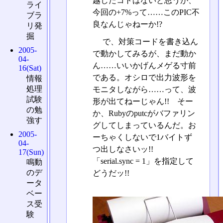
越したコトはないと思うが、
ライ
今回の+7%って……このPIC不
ブラ
良なんじゃねーか!?
リ発
掘
で、対策コードを書き込ん
2005-
で動かしてみるが、まだ動か
04-
ん……いいかげんメゲる寸前
16(Sat)
である。オシロで出力波形を
情報
処理
モニタしながら……って、波
試験
形が出てねーじゃん!! そー
の勉
か、Rubyのputcがバファリン
強す
グしてしまっているんだ。お
2005-
ーちゃくしないで1バイトず
04-
つ出しなさいッ!!
17(Sun)
「serial.sync = 1」を指定して
鳴動
のデ
どうだッ!!
ータ
ベー
ス受
験