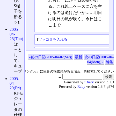
れもどーにかする必要があ
び、
S端
る。これ以上ケースに穴を空
子を
けるのは避けたいが……明日
斬る
は明日の風が吹く。今日はこ
ッ!!
こまで。
2005-
04-
28(Thu)
[
ツッコミを入れる
]
ぼー
っと
し
«前の日記(2005-04-02(Sat))
最新
次の日記(2005-04-
て、
04(Mon))»
編集
キュ
ーブ
↑の「本日のリンク元」に望みの検索語がある場合、再検索してください
→
2005-
Generated by
tDiary
version 3.1.3
04-
Powered by
Ruby
version 1.8.7-p374
29(Fri)
RFモ
ジュ
レー
タの
仕様