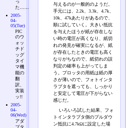
っ
与えるのが一般的のようだ。
た……
手元には、2.2k、3.3k、4.7k、
2005-
10k、47kあたりがあるので、
04-
順に試していく。大きい抵抗
05(Tue)
PIC
を与えたほうが紙が存在しな
のウ
い時の電圧が高くなり、紙切
ォッ
れの発見が確実になるが、紙
チド
が存在したときの電圧も高く
ッグ
なりがちなので、紙切れの誤
タイ
判定の確率も上がってしま
マ機
う。プロッタの用紙は紙の厚
能の
翻
さが薄いので、フォトインタ
訳、
ラプタを遮っても、しっかり
実装
と安定して電圧が下がらない
ッ!!
感じだ。
2005-
04-
いろいろ試した結果、フォ
06(Wed)
トインタラプタ側のプルダウ
アダ
ン抵抗に4.7kΩに設定した場
プタ