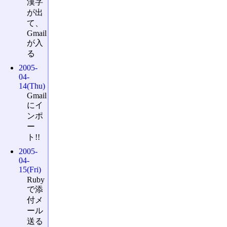
漢字
が出
て、
Gmail
が入
る
2005-
04-
14(Thu)
Gmail
にイ
ンポ
ー
ト!!
2005-
04-
15(Fri)
Ruby
で添
付メ
ール
送る