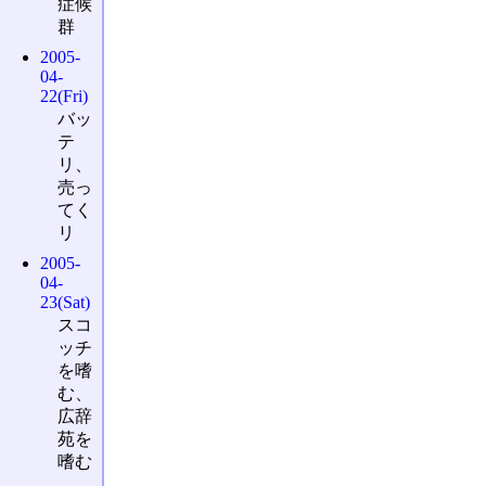
症候
群
2005-
04-
22(Fri)
バッ
テ
リ、
売っ
てく
リ
2005-
04-
23(Sat)
スコ
ッチ
を嗜
む、
広辞
苑を
嗜む