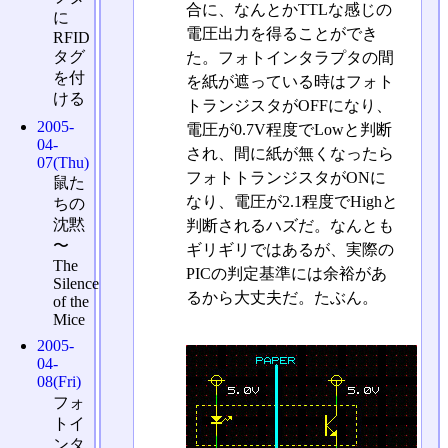
合に、なんとかTTLな感じの
に
電圧出力を得ることができ
RFID
タグ
た。フォトインタラプタの間
を付
を紙が遮っている時はフォト
ける
トランジスタがOFFになり、
2005-
電圧が0.7V程度でLowと判断
04-
され、間に紙が無くなったら
07(Thu)
フォトトランジスタがONに
鼠た
なり、電圧が2.1程度でHighと
ちの
沈黙
判断されるハズだ。なんとも
〜
ギリギリではあるが、実際の
The
PICの判定基準には余裕があ
Silence
るから大丈夫だ。たぶん。
of the
Mice
2005-
04-
08(Fri)
フォ
トイ
ンタ