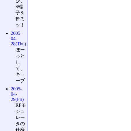
び、
S端
子を
斬る
ッ!!
2005-
04-
28(Thu)
ぼー
っと
し
て、
キュ
ーブ
2005-
04-
29(Fri)
RFモ
ジュ
レー
タの
仕様