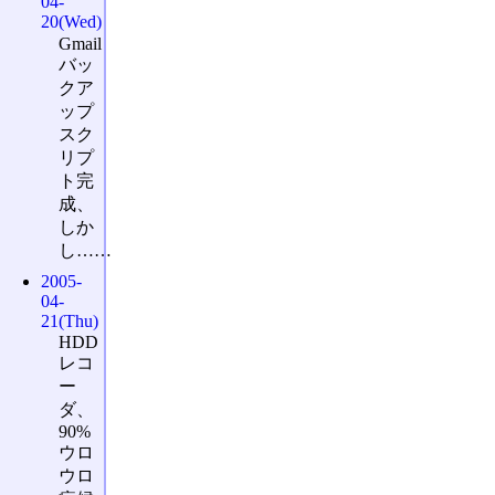
04-
20(Wed)
Gmail
バッ
クア
ップ
スク
リプ
ト完
成、
しか
し……
2005-
04-
21(Thu)
HDD
レコ
ー
ダ、
90%
ウロ
ウロ