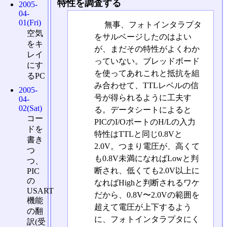
特性を調査する
2005-
04-
01(Fri)
無事、フォトインタラプタ
空気
をサルベージしたのはよい
をキ
が、まだその特性がよくわか
レイ
っていない。ブレッドボード
にす
を使ってあれこれと抵抗を組
るPC
み合わせて、TTLレベルの信
2005-
号が得られるように工夫す
04-
02(Sat)
る。データシートによると
コー
PICのI/OポートのH/Lの入力
ドを
特性はTTLと同じ0.8Vと
書き
2.0V。つまり電圧が、高くて
つ
も0.8V未満になればLowと判
つ、
断され、低くても2.0V以上に
PIC
の
なればHighと判断されるワケ
USART
だから、0.8V〜2.0Vの範囲を
機能
超えて電圧が上下するよう
の翻
に、フォトインタラプタにく
訳(受