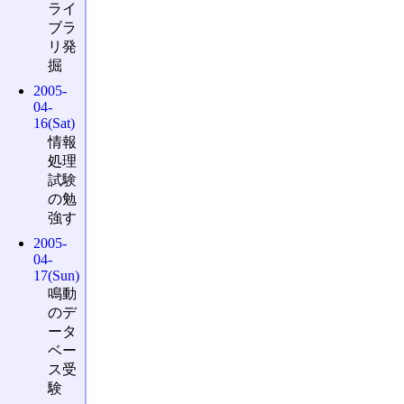
ライ
ブラ
リ発
掘
2005-
04-
16(Sat)
情報
処理
試験
の勉
強す
2005-
04-
17(Sun)
鳴動
のデ
ータ
ベー
ス受
験