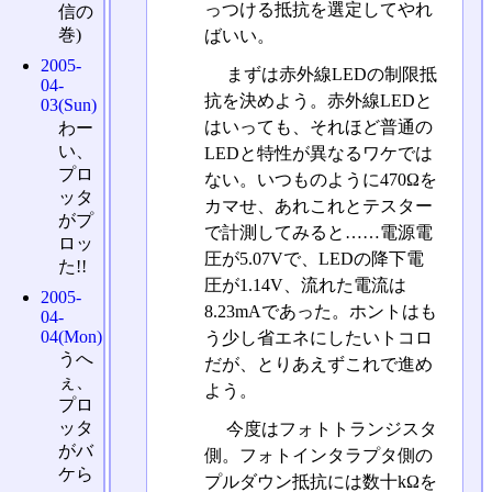
っつける抵抗を選定してやれ
信の
巻)
ばいい。
2005-
まずは赤外線LEDの制限抵
04-
抗を決めよう。赤外線LEDと
03(Sun)
はいっても、それほど普通の
わー
い、
LEDと特性が異なるワケでは
プロ
ない。いつものように470Ωを
ッタ
カマせ、あれこれとテスター
がプ
で計測してみると……電源電
ロッ
圧が5.07Vで、LEDの降下電
た!!
圧が1.14V、流れた電流は
2005-
8.23mAであった。ホントはも
04-
04(Mon)
う少し省エネにしたいトコロ
うへ
だが、とりあえずこれで進め
ぇ、
よう。
プロ
ッタ
今度はフォトトランジスタ
がバ
側。フォトインタラプタ側の
ケら
プルダウン抵抗には数十kΩを