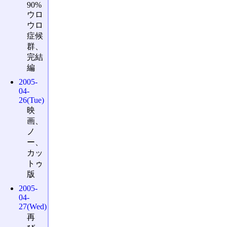
90%
ウロ
ウロ
症候
群、
完結
編
2005-
04-
26(Tue)
映
画、
ノ
ー、
カッ
トゥ
版
2005-
04-
27(Wed)
再