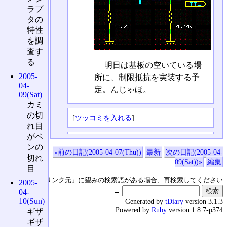
ラプ
タの
特性
を調
査す
る
明日は基板の空いている場
2005-
所に、制限抵抗を実装する予
04-
定。んじゃほ。
09(Sat)
カミ
の切
[
ツッコミを入れる
]
れ目
がペ
ンの
«前の日記(2005-04-07(Thu))
最新
次の日記(2005-04-
切れ
09(Sat))»
編集
目
↑の「本日のリンク元」に望みの検索語がある場合、再検索してください
2005-
→
04-
10(Sun)
Generated by
tDiary
version 3.1.3
Powered by
Ruby
version 1.8.7-p374
ギザ
ギザ