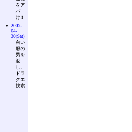
をア
バ
け!!
2005-
04-
30(Sat)
白い
服の
男を
返
し、
ドラ
クエ
捜索